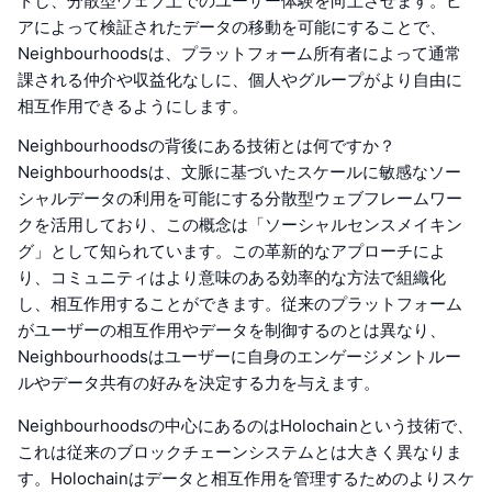
トし、分散型ウェブ上でのユーザー体験を向上させます。ピ
アによって検証されたデータの移動を可能にすることで、
Neighbourhoodsは、プラットフォーム所有者によって通常
課される仲介や収益化なしに、個人やグループがより自由に
相互作用できるようにします。
Neighbourhoodsの背後にある技術とは何ですか？
Neighbourhoodsは、文脈に基づいたスケールに敏感なソー
シャルデータの利用を可能にする分散型ウェブフレームワー
クを活用しており、この概念は「ソーシャルセンスメイキン
グ」として知られています。この革新的なアプローチによ
り、コミュニティはより意味のある効率的な方法で組織化
し、相互作用することができます。従来のプラットフォーム
がユーザーの相互作用やデータを制御するのとは異なり、
Neighbourhoodsはユーザーに自身のエンゲージメントルー
ルやデータ共有の好みを決定する力を与えます。
Neighbourhoodsの中心にあるのはHolochainという技術で、
これは従来のブロックチェーンシステムとは大きく異なりま
す。Holochainはデータと相互作用を管理するためのよりスケ