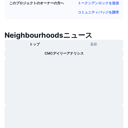
トークンアンロックを送信
このプロジェクトのオーナーの方へ
トレンド
暗号資産ETF
学ぶ
CMC MCP
コミュニティバッジを請求
新着
ビットコインETF
x402
ニュース
クリプト
イーサリアムETF
Neighbourhoodsニュース
アカデミー
トップ
最新
政治
テクニカル分析
リサーチ
CMCデイリーアナリシス
スポーツ
RSI
ビデオ一覧
ファイナンス
MACD
暗号資産用語集
テック
デリバティブ
キャンペーン
NFT
概要
エアドロップ
NFT総合統計
清算
ダイヤモンド・リワード