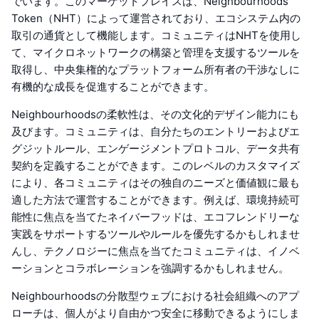
でいます。このマーケットプレイスは、Neighbourhoods
Token（NHT）によって運営されており、エコシステム内の
取引の通貨として機能します。コミュニティはNHTを使用し
て、マイクロネットワークの構築と管理を支援するツールを
取得し、中央集権的なプラットフォーム所有者の干渉なしに
有機的な成長を促進することができます。
Neighbourhoodsの柔軟性は、その文化的デザイン能力にも
及びます。コミュニティは、自分たちのエントリーおよびエ
グジットルール、エンゲージメントプロトコル、データ共有
契約を定義することができます。このレベルのカスタマイズ
により、各コミュニティはその独自のニーズと価値観に最も
適した方法で運営することができます。例えば、環境持続可
能性に焦点を当てたネイバーフッドは、エコフレンドリーな
実践をサポートするツールやルールを優先するかもしれませ
んし、テクノロジーに焦点を当てたコミュニティは、イノベ
ーションとコラボレーションを強調するかもしれません。
Neighbourhoodsの分散型ウェブにおける社会組織へのアプ
ローチは、個人がより自由かつ安全に移動できるようにしま