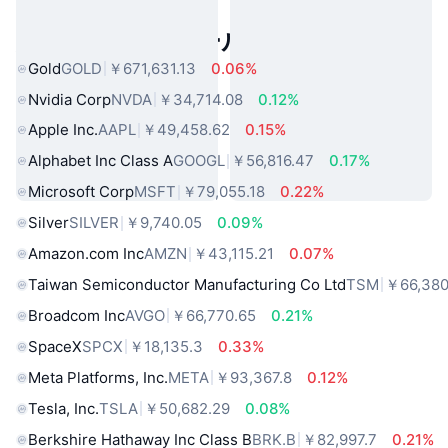
人気のリアルワールドアセット
Gold
GOLD
￥671,631.13
0.06%
Nvidia Corp
NVDA
￥34,714.08
0.12%
Apple Inc.
AAPL
￥49,458.62
0.15%
Alphabet Inc Class A
GOOGL
￥56,816.47
0.17%
Microsoft Corp
MSFT
￥79,055.18
0.22%
Silver
SILVER
￥9,740.05
0.09%
Amazon.com Inc
AMZN
￥43,115.21
0.07%
Taiwan Semiconductor Manufacturing Co Ltd
TSM
￥66,380
Broadcom Inc
AVGO
￥66,770.65
0.21%
SpaceX
SPCX
￥18,135.3
0.33%
Meta Platforms, Inc.
META
￥93,367.8
0.12%
Tesla, Inc.
TSLA
￥50,682.29
0.08%
Berkshire Hathaway Inc Class B
BRK.B
￥82,997.7
0.21%