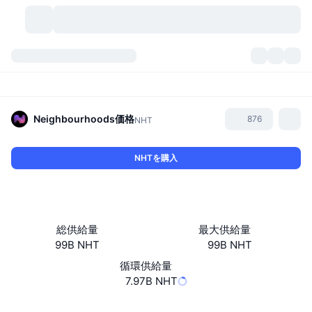
暗号資産
ダッシュボード
暗号資産
DexScan
市場数
ランキング
Neighbourhoods
価格
876
NHT
シグナル
取引所
カテゴリー
New
市況概要
NHTを購入
人気急上昇
コミュニティ
過去のスナップショット
現物市場
中央集権型取引所
新規
フィード
API
トークンのロック解除
暗号資産の数
現物
総供給量
最大供給量
99B NHT
99B NHT
値上がり銘柄
トピック
利回り
プロダクト
ビットコイントレジャリー
デリバティブ
API
循環供給量
ミームエクスプローラー
7.97B NHT
ライブ
実世界資産
BNBトレジャリー
プロダクト
暗号資産API
分散型取引所
ウェブサイト
Website
Whitepaper