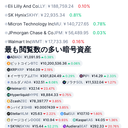
Eli Lilly And Co
LLY
￥188,759.24
0.10%
SK Hynix
SKHY
￥22,935.34
0.81%
Micron Technology Inc
MU
￥140,727.65
0.78%
JPmorgan Chase & Co
JPM
￥56,489.95
0.03%
Walmart Inc
WMT
￥17,733.96
0.16%
最も閲覧数の多い暗号資産
ADI
ADI
¥1,091.95
0.38%
ビットコイン
BTC
¥10,200,536.36
0.06%
XRP
XRP
¥164.09
2.19%
イーサリアム
ETH
¥301,824.49
Pi
PI
¥14.29
0.29%
2.33%
カルダノ
ADA
¥32.51
ソラナ
SOL
¥11,532.04
8.08%
1.27%
Heima
HEI
¥32.14
23.47%
Hyperliquid
HYPE
¥8,884.33
0.75%
Zcash
ZEC
¥78,397.77
3.85%
シバイヌ
SHIB
¥0.0007439
3.85%
Stellar
XLM
¥25.63
Sui
SUI
¥107.10
2.22%
1.60%
ドージコイン
DOGE
¥10.94
Kaspa
KAS
¥4.05
0.93%
1.36%
SKYAI
SKYAI
¥15.44
Audiera
BEAT
¥292.33
52.21%
20.76%