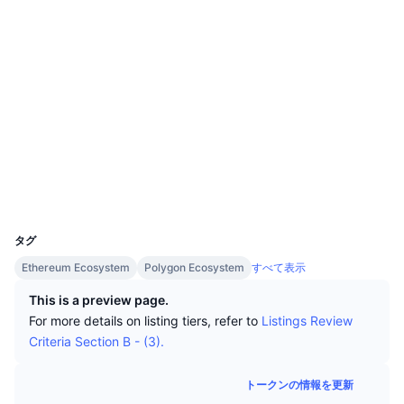
トップトレーダー
記事一覧
取引所の流入/流出
DEX API
コンバーター
リーダーボード
現物
ソーシャルメディア
センチメント
エンタープライズ
ニュースレター
インジケーター
トレンド
デリバティブ
0x8434...519708
コントラクト一覧
料金
CMC Launch
上場予定
恐怖と強欲指数・
3.5
評価(CertiK)
etherscan.io
リソース
CMCラボ
最近追加されたコイン
アルトコインシーズンインデックス
エクスプローラー
CMC Max
ウォレット
上昇率上位＆下落率上位
市場サイクル指標
ドキュメンテーション
UCID
16554
トップニュース
訪問数最多
ビットコインのドミナンス
タグ
よくある質問
Ethereum Ecosystem
Polygon Ecosystem
すべて表示
Telegramボット
コミュニティセンチメント
CoinMarketCap 20インデックス
This is a preview page.
AIインテグレーション
広告掲載について
チェーンランキング
For more details on listing tiers, refer to
Listings Review
CoinMarketCap 100インデックス
Criteria Section B - (3).
CMCエージェントハブ
予測市場
ETFフロー
サイトウィジェット
トークンの情報を更新
スキルマーケットプレイス