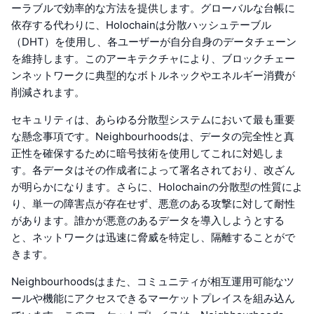
ーラブルで効率的な方法を提供します。グローバルな台帳に
依存する代わりに、Holochainは分散ハッシュテーブル
（DHT）を使用し、各ユーザーが自分自身のデータチェーン
を維持します。このアーキテクチャにより、ブロックチェー
ンネットワークに典型的なボトルネックやエネルギー消費が
削減されます。
セキュリティは、あらゆる分散型システムにおいて最も重要
な懸念事項です。Neighbourhoodsは、データの完全性と真
正性を確保するために暗号技術を使用してこれに対処しま
す。各データはその作成者によって署名されており、改ざん
が明らかになります。さらに、Holochainの分散型の性質によ
り、単一の障害点が存在せず、悪意のある攻撃に対して耐性
があります。誰かが悪意のあるデータを導入しようとする
と、ネットワークは迅速に脅威を特定し、隔離することがで
きます。
Neighbourhoodsはまた、コミュニティが相互運用可能なツ
ールや機能にアクセスできるマーケットプレイスを組み込ん