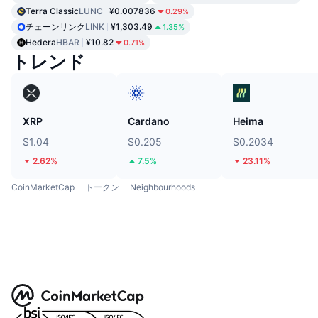
Terra Classic
LUNC
¥0.007836
0.29%
チェーンリンク
LINK
¥1,303.49
1.35%
Hedera
HBAR
¥10.82
0.71%
トレンド
XRP
Cardano
Heima
$1.04
$0.205
$0.2034
2.62%
7.5%
23.11%
CoinMarketCap
トークン
Neighbourhoods