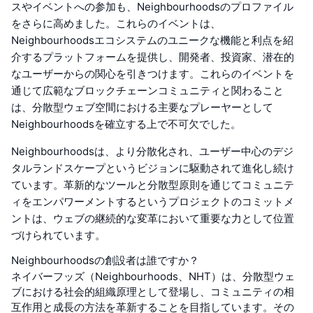
スやイベントへの参加も、Neighbourhoodsのプロファイル
をさらに高めました。これらのイベントは、
Neighbourhoodsエコシステムのユニークな機能と利点を紹
介するプラットフォームを提供し、開発者、投資家、潜在的
なユーザーからの関心を引きつけます。これらのイベントを
通じて広範なブロックチェーンコミュニティと関わること
は、分散型ウェブ空間における主要なプレーヤーとして
Neighbourhoodsを確立する上で不可欠でした。
Neighbourhoodsは、より分散化され、ユーザー中心のデジ
タルランドスケープというビジョンに駆動されて進化し続け
ています。革新的なツールと分散型原則を通じてコミュニテ
ィをエンパワーメントするというプロジェクトのコミットメ
ントは、ウェブの継続的な変革において重要な力として位置
づけられています。
Neighbourhoodsの創設者は誰ですか？
ネイバーフッズ（Neighbourhoods、NHT）は、分散型ウェ
ブにおける社会的組織原理として登場し、コミュニティの相
互作用と成長の方法を革新することを目指しています。その