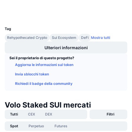
Prossime vendite
Tassi di finanziamento
Impara e guadagna
Wallets
UCID
29401
Calendari
Tag
Rehypothecated Crypto
Sui Ecosystem
DeFi
Mostra tutti
Calendario ICO
Ulteriori informazioni
Calendario eventi
Sei il proprietario di questo progetto?
Aggiorna le informazioni sul token
Invia sblocchi token
Richiedi il badge della community
Volo Staked SUI mercati
Tutti
CEX
DEX
Filtri
Spot
Perpetuo
Futures