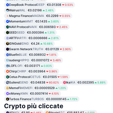
DeepBook Protocol
DEEP
€0.01308
0.53%
Walrus
WAL
€0.02196
2.46%
Magma Finance
MAGMA
€0.2299
0.55%
Momentum
MMT
€0.1435
3.60%
NAVI Protocol
NAVX
€0.006593
2.45%
SEED
SEED
€0.000394
1.31%
ARTFI
ARTFI
€0.0006666
2.61%
IDNGold
IDNG
€4.24
10.68%
Swarm Network
TRUTH
€0.01129
2.90%
Bluefin
BLUE
€0.006932
1.81%
sudeng
HIPPO
€0.0001072
3.48%
LOFI
LOFI
€0.003171
0.83%
Chirp
CHIRP
€0.003964
0.96%
Cetus Protocol
CETUS
€0.01505
1.59%
Suilend
SEND
€0.04838
Ika
IKA
€0.002395
60.62%
5.89%
MemeFi
MEMEFI
€0.00005529
1.20%
xMoney
XMN
€0.0007414
4.10%
Turbos Finance
TURBOS
€0.00009145
1.72%
Crypto più cliccate
ADI
ADI
€5.95
Bitcoin
BTC
€55,883.67
0.46%
0.10%