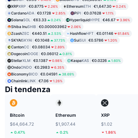
XRP
XRP
€0.8775
Ethereum
ETH
€1,647.30
2.26%
0.24%
Cardano
ADA
€0.1728
Pi
PI
€0.07628
2.85%
1.11%
Solana
SOL
€63.33
Hyperliquid
HYPE
€46.67
0.24%
3.96%
Shiba Inu
SHIB
€0.000003962
2.06%
Zcash
ZEC
€440.51
Hashflow
HFT
€0.01146
2.53%
61.84%
SKYAI
SKYAI
€0.1048
Sui
SUI
€0.5786
37.73%
1.20%
Canton
CC
€0.08034
2.89%
Dogecoin
DOGE
€0.06012
0.81%
Stellar
XLM
€0.1387
Kaspa
KAS
€0.0226
0.98%
1.60%
Ondo
ONDO
€0.2983
6.35%
Biconomy
BICO
€0.04591
38.69%
Chainlink
LINK
€7.06
1.26%
Di tendenza
Bitcoin
Ethereum
XRP
$64,664.72
$1,907.44
$1.02
0.47%
0.2%
1.86%