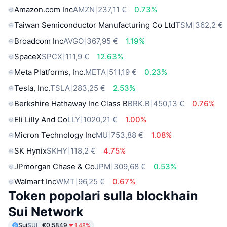
Amazon.com Inc
AMZN
237,11 €
0.73%
Taiwan Semiconductor Manufacturing Co Ltd
TSM
362,2 €
Broadcom Inc
AVGO
367,95 €
1.19%
SpaceX
SPCX
111,9 €
12.63%
Meta Platforms, Inc.
META
511,19 €
0.23%
Tesla, Inc.
TSLA
283,25 €
2.53%
Berkshire Hathaway Inc Class B
BRK.B
450,13 €
0.76%
Eli Lilly And Co
LLY
1020,21 €
1.00%
Micron Technology Inc
MU
753,88 €
1.08%
SK Hynix
SKHY
118,2 €
4.75%
JPmorgan Chase & Co
JPM
309,68 €
0.53%
Walmart Inc
WMT
96,25 €
0.67%
Token popolari sulla blockhain
Sui Network
Sui
SUI
€0.5849
1.48%