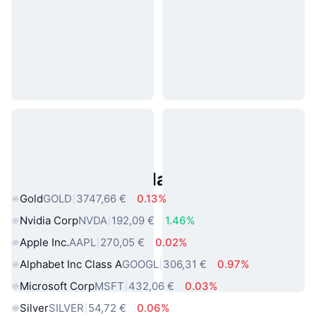
Asset reali popolari
Gold
GOLD
3747,66 €
0.13%
Nvidia Corp
NVDA
192,09 €
1.46%
Apple Inc.
AAPL
270,05 €
0.02%
Alphabet Inc Class A
GOOGL
306,31 €
0.97%
Microsoft Corp
MSFT
432,06 €
0.03%
Silver
SILVER
54,72 €
0.06%