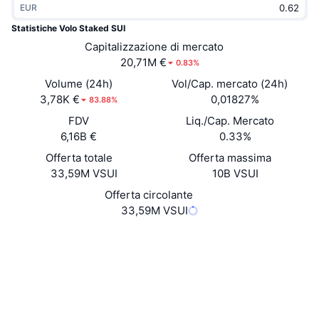
EUR
Di tendenza
ETF crypto
Impara
CMC MCP
Statistiche Volo Staked SUI
Novità
Capitalizzazione di mercato
ETF su Bitcoin
x402
Notizie
20,71M €
0.83%
Cripto
ETF su Ethereum
Volume (24h)
Vol/Cap. mercato (24h)
Academy
3,78K €
0,01827%
83.88%
Politica
FDV
Liq./Cap. Mercato
Analisi tecnica
Ricerca
6,16B €
0.33%
Sport
Offerta totale
Offerta massima
RSI
Video
33,59M VSUI
10B VSUI
Finanza
MACD
Offerta circolante
Glossario
33,59M VSUI
Tecnologia
Sito web
Website
Derivati
Campagne
Social
NFT
Panoramica
Contratti
0x549e...::CERT
Airdrop
3.8
Valutazione (CertiK)
Statistiche NFT generali
Liquidazioni
suivision.xyz
Diamanti ricompensa
Esploratori