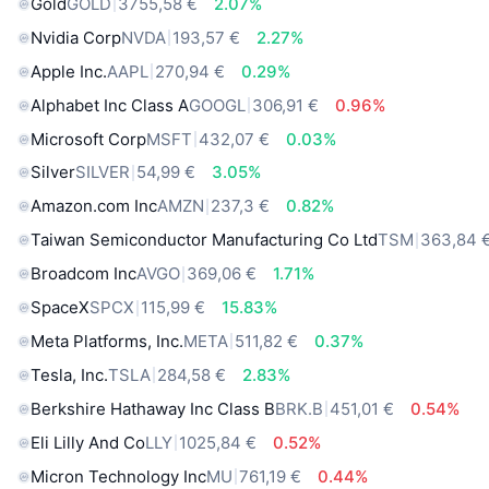
Gold
GOLD
3755,58 €
2.07%
Nvidia Corp
NVDA
193,57 €
2.27%
Apple Inc.
AAPL
270,94 €
0.29%
Alphabet Inc Class A
GOOGL
306,91 €
0.96%
Microsoft Corp
MSFT
432,07 €
0.03%
Silver
SILVER
54,99 €
3.05%
Amazon.com Inc
AMZN
237,3 €
0.82%
Taiwan Semiconductor Manufacturing Co Ltd
TSM
363,84 
Broadcom Inc
AVGO
369,06 €
1.71%
SpaceX
SPCX
115,99 €
15.83%
Meta Platforms, Inc.
META
511,82 €
0.37%
Tesla, Inc.
TSLA
284,58 €
2.83%
Berkshire Hathaway Inc Class B
BRK.B
451,01 €
0.54%
Eli Lilly And Co
LLY
1025,84 €
0.52%
Micron Technology Inc
MU
761,19 €
0.44%