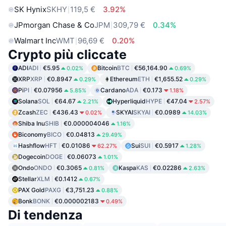
SK Hynix
SKHY
119,5 €
3.92%
JPmorgan Chase & Co
JPM
309,79 €
0.34%
Walmart Inc
WMT
96,69 €
0.20%
Crypto più cliccate
ADI
ADI
€5.95
Bitcoin
BTC
€56,164.90
0.02%
0.69%
XRP
XRP
€0.8947
Ethereum
ETH
€1,655.52
0.29%
0.29%
Pi
PI
€0.07956
Cardano
ADA
€0.173
5.85%
1.18%
Solana
SOL
€64.67
Hyperliquid
HYPE
€47.04
2.21%
2.57%
Zcash
ZEC
€436.43
SKYAI
SKYAI
€0.0989
0.02%
14.03%
Shiba Inu
SHIB
€0.000004046
1.16%
Biconomy
BICO
€0.04813
29.49%
Hashflow
HFT
€0.01086
Sui
SUI
€0.5917
62.27%
1.28%
Dogecoin
DOGE
€0.06073
1.01%
Ondo
ONDO
€0.3065
Kaspa
KAS
€0.02286
0.81%
2.63%
Stellar
XLM
€0.1412
0.67%
PAX Gold
PAXG
€3,751.23
0.88%
Bonk
BONK
€0.000002183
0.49%
Di tendenza