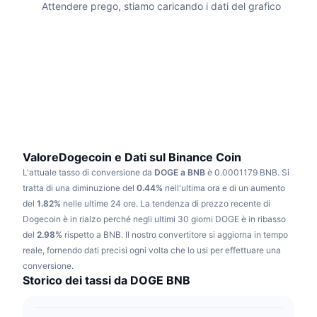
Attendere prego, stiamo caricando i dati del grafico
Di tendenza
ETF crypto
Impara
CMC MCP
Novità
ETF su Bitcoin
x402
Notizie
Cripto
ETF su Ethereum
Academy
Politica
Analisi tecnica
Ricerca
Sport
ValoreDogecoin e Dati sul Binance Coin
RSI
Video
L'attuale tasso di conversione da
DOGE a BNB
è 0.0001179 BNB.
Si
Finanza
tratta di una diminuzione del
0.44%
nell'ultima ora e di un aumento
MACD
Glossario
del
1.82%
nelle ultime 24 ore.
La tendenza di prezzo recente di
Tecnologia
Dogecoin è in rialzo perché negli ultimi 30 giorni DOGE è in ribasso
Derivati
del
2.98%
rispetto a BNB.
Il nostro convertitore si aggiorna in tempo
Campagne
reale, fornendo dati precisi ogni volta che lo usi per effettuare una
NFT
conversione.
Panoramica
Airdrop
Storico dei tassi da DOGE BNB
Statistiche NFT generali
Liquidazioni
Diamanti ricompensa