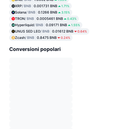
XRP
/ BNB
0.001731 BNB
1.71%
Solana
/ BNB
0.1266 BNB
3.15%
TRON
/ BNB
0.0005461 BNB
0.43%
Hyperliquid
/ BNB
0.09171 BNB
1.55%
UNUS SED LEO
/ BNB
0.01612 BNB
0.64%
Zcash
/ BNB
0.8475 BNB
0.24%
Conversioni popolari