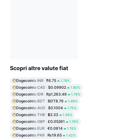
Scopri altre valute fiat
Dogecoin
to INR
₹6.75
1.79%
Dogecoin
to CAD
$0.09902
1.80%
Dogecoin
to IDR
Rp1,263.49
1.79%
Dogecoin
to BDT
BDT8.76
1.49%
Dogecoin
to AUD
$0.1004
1.75%
Dogecoin
to THB
฿2.33
1.58%
Dogecoin
to GBP
£0.05261
1.78%
Dogecoin
to EUR
€0.0614
1.76%
Dogecoin
to PKR
₨19.65
1.42%