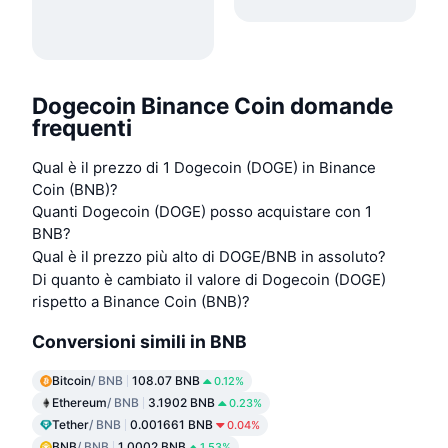
Dogecoin Binance Coin domande
frequenti
Qual è il prezzo di 1 Dogecoin (DOGE) in Binance
Coin (BNB)?
Quanti Dogecoin (DOGE) posso acquistare con 1
BNB?
Qual è il prezzo più alto di DOGE/BNB in assoluto?
Di quanto è cambiato il valore di Dogecoin (DOGE)
rispetto a Binance Coin (BNB)?
Conversioni simili in BNB
Bitcoin
/ BNB
108.07 BNB
0.12%
Ethereum
/ BNB
3.1902 BNB
0.23%
Tether
/ BNB
0.001661 BNB
0.04%
BNB
/ BNB
1.0002 BNB
1.53%