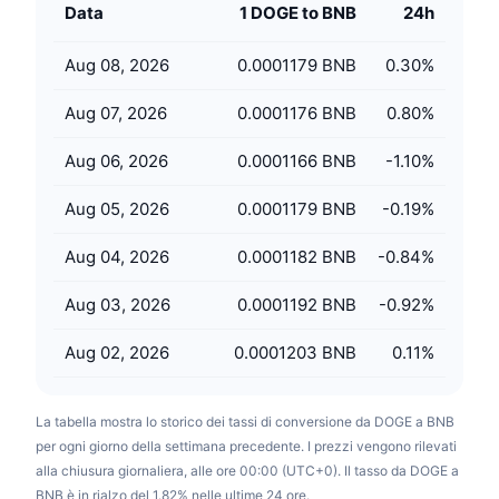
Data
1 DOGE to BNB
24h
Prossime vendite
Tassi di finanziamento
Impara e guadagna
Aug 08, 2026
0.0001179 BNB
0.30
%
Calendari
Aug 07, 2026
0.0001176 BNB
0.80
%
Calendario ICO
Aug 06, 2026
0.0001166 BNB
-1.10
%
Aug 05, 2026
0.0001179 BNB
-0.19
%
Calendario eventi
Aug 04, 2026
0.0001182 BNB
-0.84
%
Aug 03, 2026
0.0001192 BNB
-0.92
%
Aug 02, 2026
0.0001203 BNB
0.11
%
La tabella mostra lo storico dei tassi di conversione da DOGE a BNB
per ogni giorno della settimana precedente. I prezzi vengono rilevati
alla chiusura giornaliera, alle ore 00:00 (UTC+0). Il tasso da DOGE a
BNB è in rialzo del 1.82% nelle ultime 24 ore.