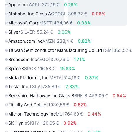
Apple Inc.
AAPL
272,19 €
0.29%
Alphabet Inc Class A
GOOGL
308,32 €
0.96%
Microsoft Corp
MSFT
434,06 €
0.03%
Silver
SILVER
55,24 €
3.05%
Amazon.com Inc
AMZN
238,4 €
0.82%
Taiwan Semiconductor Manufacturing Co Ltd
TSM
365,52 
Broadcom Inc
AVGO
370,76 €
1.71%
SpaceX
SPCX
116,53 €
15.83%
Meta Platforms, Inc.
META
514,18 €
0.37%
Tesla, Inc.
TSLA
285,89 €
2.83%
Berkshire Hathaway Inc Class B
BRK.B
453,09 €
0.54%
Eli Lilly And Co
LLY
1030,56 €
0.52%
Micron Technology Inc
MU
764,69 €
0.44%
SK Hynix
SKHY
120,05 €
3.92%