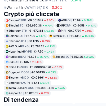
JPmorgan Chase & Co
JPM
311,22 €
0.34%
Walmart Inc
WMT
97,13 €
0.20%
Crypto più cliccate
Casper
CSPR
€0.001642
ADI
ADI
€5.99
3.06%
0.59%
Bitcoin
BTC
€56,650.38
XRP
XRP
€0.9058
0.70%
0.43%
Ethereum
ETH
€1,672.84
Pi
PI
€0.07797
0.68%
0.91%
Solana
SOL
€67.00
Tutorial
TUT
€0.1318
1.47%
117.61%
Cardano
ADA
€0.1715
0.83%
PAX Gold
PAXG
€3,782.15
0.73%
Hyperliquid
HYPE
€47.50
0.42%
Audiera
BEAT
€2.95
Zcash
ZEC
€453.25
25.70%
3.92%
Sui
SUI
€0.6075
0.10%
Shiba Inu
SHIB
€0.000004026
0.35%
Dogecoin
DOGE
€0.06139
0.05%
Biconomy
BICO
€0.03661
25.62%
Bittensor
TAO
€181.41
6.10%
Terra Classic
LUNC
€0.0000436
2.74%
Kaspa
KAS
€0.02301
0.82%
Di tendenza