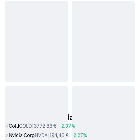
Asset reali popolari
Gold
GOLD
3772,88 €
2.07%
Nvidia Corp
NVDA
194,46 €
2.27%