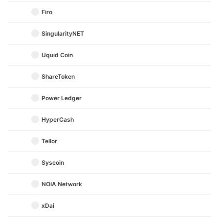
Firo
SingularityNET
Uquid Coin
ShareToken
Power Ledger
HyperCash
Tellor
Syscoin
NOIA Network
xDai