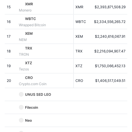
Penjualan Mendatang
XMR
15
XMR
$2,393,871,508.29
Tingkat Pendanaan
Belajar & Dapatkan
Monero
WBTC
16
WBTC
$2,334,556,265.72
$
Wrapped Bitcoin
Kalender
XEM
17
XEM
$2,240,616,067.91
NEM
Kalender ICO
TRX
18
TRX
$2,216,094,907.47
TRON
Kalender Event
XTZ
19
XTZ
$1,750,066,452.13
Tezos
CRO
20
CRO
$1,406,517,049.51
Crypto.com Coin
UNUS SED LEO
Filecoin
Neo