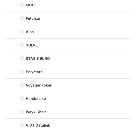
MCO
Fetch.ai
Aion
SOLVE
STASIS EURO
Polymath
Voyager Token
Handshake
WaykiChain
VIDT Datalink