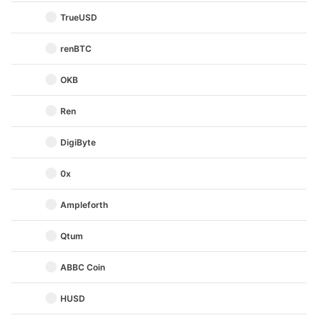
TrueUSD
renBTC
OKB
Ren
DigiByte
0x
Ampleforth
Qtum
ABBC Coin
HUSD