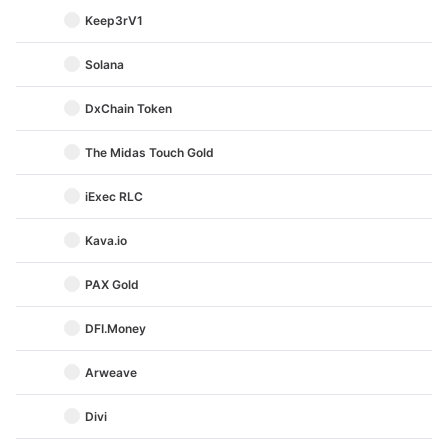
Keep3rV1
Solana
DxChain Token
The Midas Touch Gold
iExec RLC
Kava.io
PAX Gold
DFI.Money
Arweave
Divi