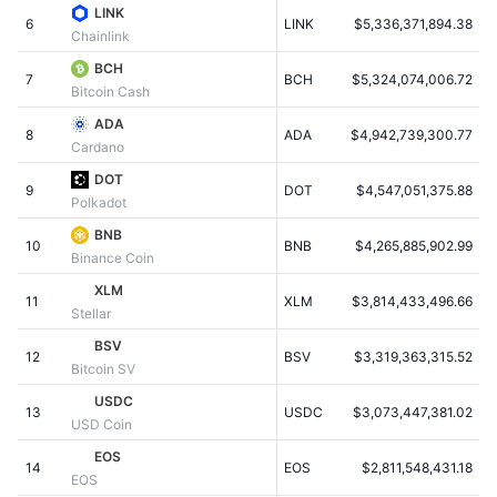
LINK
Sedang Tren
ETF Kripto
6
LINK
$5,336,371,894.38
Belajar
CMC MCP
Chainlink
BCH
Baru
ETF Bitcoin
7
BCH
$5,324,074,006.72
x402
Berita
Bitcoin Cash
Kripto
ADA
ETF Ethereum
8
ADA
$4,942,739,300.77
Academy
Cardano
Politik
DOT
9
DOT
$4,547,051,375.88
Analisis teknikal
Riset
Polkadot
Olahraga
BNB
10
BNB
$4,265,885,902.99
RSI
Video
Binance Coin
Keuangan
XLM
MACD
11
XLM
$3,814,433,496.66
Glosarium
Stellar
Teknologi
BSV
12
BSV
$3,319,363,315.52
Derivatif
Bitcoin SV
Kampanye
USDC
NFT
13
USDC
$3,073,447,381.02
Ikhtisar
Airdrop
USD Coin
EOS
Statistik NFT Keseluruhan
14
EOS
$2,811,548,431.18
Likuidasi
Hadiah Berlian
EOS