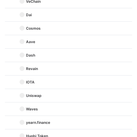
VeChain
Dai
Cosmos
Aave
Dash
Revain
IOTA
Uniswap
Waves
yearn.finance
Huobi Token