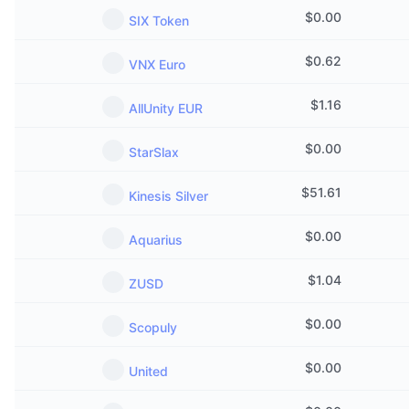
Tendances
ETF sur les cryptos
$
0.00
SIX Token
Apprendre
CMC MCP
Nouveau
ETF Bitcoin
$
0.62
VNX Euro
x402
Actualités
Crypto
ETF Ethereum
$
1.16
AllUnity EUR
Academy
Politique
$
0.00
StarSlax
Analyse technique
Recherche
Sports
$
51.61
Kinesis Silver
RSI
Vidéos
Finance
$
0.00
Aquarius
MACD
Glossaire
Technologie
$
1.04
ZUSD
Produits dérivés
Campagnes
$
0.00
Scopuly
NFT
Vue d'ensemble
Airdrops
$
0.00
United
Statistiques NFT globales
Liquidations
Récompenses de Diamant