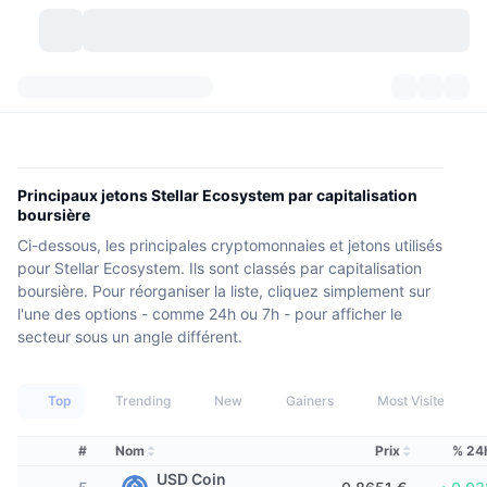
Crypto-monnaies
Tableaux de bord
Crypto-monnaies
DexScan
Marchés
Classement
Principaux jetons Stellar Ecosystem par capitalisation
boursière
Signaux
Échanges
Catégories
New
Vue globale du marché
Ci-dessous, les principales cryptomonnaies et jetons utilisés
pour Stellar Ecosystem. Ils sont classés par capitalisation
Tendances
Communauté
Historique des aperçus
Marché Spot
Plateformes d'échange
boursière. Pour réorganiser la liste, cliquez simplement sur
l'une des options - comme 24h ou 7h - pour afficher le
Nouveau
Fils d'actualité
API
Déverrouillages de jetons
secteur sous un angle différent.
Nombre de cryptomonnaies
Au comptant
Gagnants
Sujets
Rendements
Produits
Trésoreries de Bitcoin
Produits dérivés
API
Top
Trending
New
Gainers
Most Visited
Explorateur de mèmes
Lives
Actifs Monde Réel
Trésoreries de BNB
Produits
API Crypto
#
Nom
Prix
% 24
Plateformes d'échange décentralisées
USD Coin