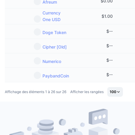
$
0.00
Afreum
Ventes à venir
Taux de financement
Apprenez & Gagnez
Currency
$
1.00
One USD
Calendriers
$
--
Doge Token
Calendrier des ICO
$
--
Cipher [Old]
Calendrier des événements
$
--
Numerico
$
--
PaybandCoin
Affichage des éléments 1 à 26 sur 26
Afficher les rangées
100