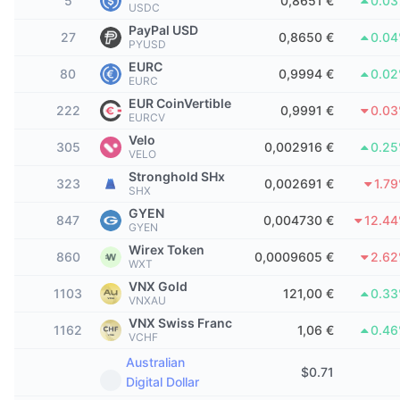
5
0,8651 €
0.0
Meilleurs traders
Articles
Flux entrants/sortants des exchanges
API DEX
USDC
Convertisseur
Tableaux de classement
Au comptant
PayPal USD
27
0,8650 €
0.0
PYUSD
Sentiment
Entreprise
Bulletin d'information
Indicateurs
Tendances
Produits dérivés
EURC
80
0,9994 €
0.0
EURC
Tarifs
CMC Launch
À venir
Indice Fear & Greed.
EUR CoinVertible
222
0,9991 €
0.0
EURCV
Ressources
CMC Labs
Velo
Récemment ajoutés
Indice de la saison des Altcoins
305
0,002916 €
0.2
VELO
Stronghold SHx
CMC Max
323
0,002691 €
1.7
Plus performants et moins performants
Indicateurs du cycle de marché
SHX
Documentation
GYEN
847
0,004730 €
12.4
À la une
GYEN
Les plus consultés
Dominance Bitcoin
FAQ
Wirex Token
860
0,0009605 €
2.6
WXT
Bot Telegram
Sentiment de la communauté
Indice CoinMarketCap 20
VNX Gold
1103
121,00 €
0.3
Intégrations IA
VNXAU
Promouvoir
Classement de la blockchain
Indice CoinMarketCap 100
VNX Swiss Franc
1162
1,06 €
0.4
VCHF
Hub des Agents CMC
Australian
Marchés de prédiction
Flux des ETF
$
0.71
Widgets du site
Digital Dollar
Place de marché des compétences