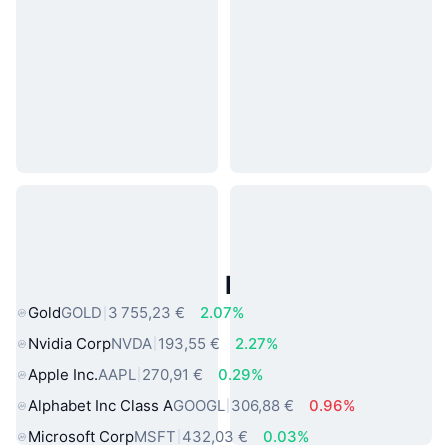
Actifs du Monde Réel Populaires
Gold
GOLD
3 755,23 €
2.07%
Nvidia Corp
NVDA
193,55 €
2.27%
Apple Inc.
AAPL
270,91 €
0.29%
Alphabet Inc Class A
GOOGL
306,88 €
0.96%
Microsoft Corp
MSFT
432,03 €
0.03%