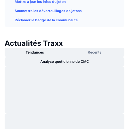
Mettre à jour les infos du jeton
Tendances
ETF sur les cryptos
Apprendre
CMC MCP
Soumettre les déverrouillages de jetons
Nouveau
ETF Bitcoin
Réclamer le badge de la communauté
x402
Actualités
Crypto
ETF Ethereum
Academy
Actualités Traxx
Politique
Analyse technique
Recherche
Tendances
Récents
Sports
Analyse quotidienne de CMC
RSI
Vidéos
Finance
MACD
Glossaire
Technologie
Produits dérivés
Campagnes
NFT
Vue d'ensemble
Airdrops
Statistiques NFT globales
Liquidations
Récompenses de Diamant