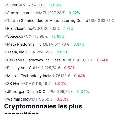
Silver
SILVER
54,98 €
3.05%
Amazon.com Inc
AMZN
237,28 €
0.82%
Taiwan Semiconductor Manufacturing Co Ltd
TSM
363,81 
Broadcom Inc
AVGO
369,03 €
1.71%
SpaceX
SPCX
115,98 €
15.83%
Meta Platforms, Inc.
META
511,78 €
0.37%
Tesla, Inc.
TSLA
284,55 €
2.83%
Berkshire Hathaway Inc Class B
BRK.B
450,97 €
0.54%
Eli Lilly And Co
LLY
1 025,74 €
0.52%
Micron Technology Inc
MU
761,12 €
0.44%
SK Hynix
SKHY
119,49 €
3.92%
JPmorgan Chase & Co
JPM
309,76 €
0.34%
Walmart Inc
WMT
96,68 €
0.20%
Cryptomonnaies les plus