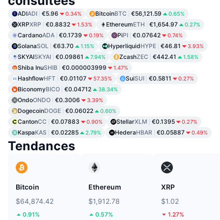
consultées
ADI
ADI
€5.96
Bitcoin
BTC
€56,121.59
0.34%
0.65%
XRP
XRP
€0.8832
Ethereum
ETH
€1,654.97
1.53%
0.27%
Cardano
ADA
€0.1739
Pi
PI
€0.07642
0.19%
0.74%
Solana
SOL
€63.70
Hyperliquid
HYPE
€46.81
1.15%
3.93%
SKYAI
SKYAI
€0.09861
Zcash
ZEC
€442.41
7.94%
1.58%
Shiba Inu
SHIB
€0.000003999
1.47%
Hashflow
HFT
€0.01107
Sui
SUI
€0.5811
57.35%
0.27%
Biconomy
BICO
€0.04712
38.34%
Ondo
ONDO
€0.3006
3.39%
Dogecoin
DOGE
€0.06022
0.60%
Canton
CC
€0.07883
Stellar
XLM
€0.1395
0.90%
0.27%
Kaspa
KAS
€0.02285
Hedera
HBAR
€0.05887
2.79%
0.49%
Tendances
Bitcoin
Ethereum
XRP
$64,874.42
$1,912.78
$1.02
0.91%
0.57%
1.27%