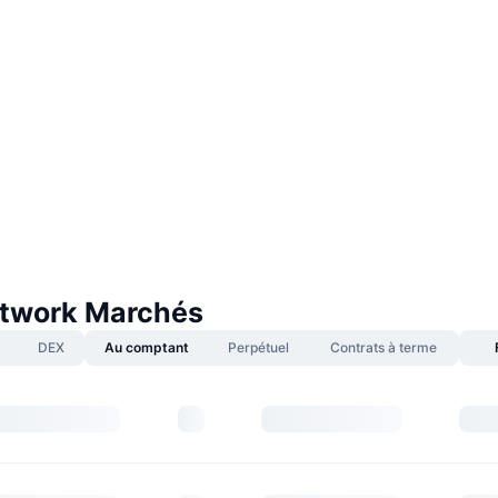
twork Marchés
DEX
Au comptant
Perpétuel
Contrats à terme