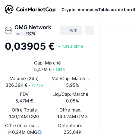
Crypto-monnaies
Tableaux de bord
OMG Network
161K
#1076
OMG
0,03905 €
1.59%
(
24h
)
Cap. Marché
5,47M €
1.59%
Volume (24h)
Vol./Cap. Marché (24 h)
326,39K €
5,95%
75.45%
FDV
Liq./Cap. Marché
5,47M €
0.05%
Offre Totale
Offre max.
140,24M OMG
140.24M OMG
Offre en circulation
Détenteurs
140,24M OMG
255,04K