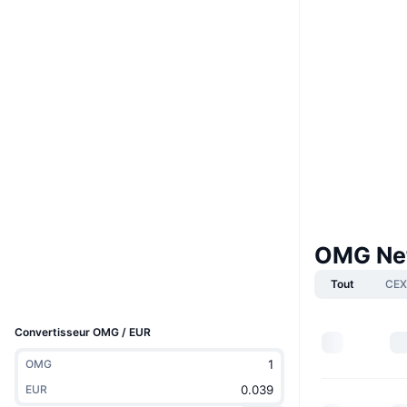
Boost
Website
Whitepaper
Site Internet
Social
Contrats
0xd261...8a0c07
3.0
Évaluation (CertiK)
Audits
etherscan.io
Explorateurs
OMG Ne
Portefeuilles
Tout
CEX
UCID
1808
Convertisseur OMG / EUR
OMG
EUR