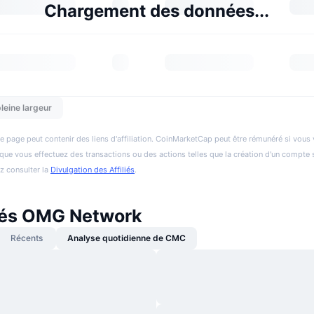
Chargement des données...
leine largeur
e page peut contenir des liens d'affiliation. CoinMarketCap peut être rémunéré si vous v
et que vous effectuez des transactions ou des actions telles que la création d'un compte 
ez consulter la
Divulgation des Affiliés
.
tés OMG Network
Récents
Analyse quotidienne de CMC