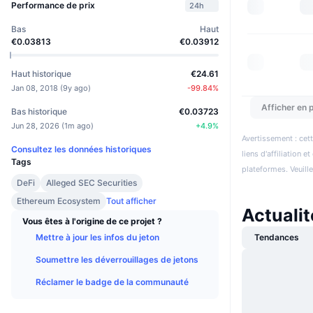
Performance de prix
24h
Bas
Haut
€0.03813
€0.03912
Haut historique
€24.61
Jan 08, 2018
(
9y ago
)
-99.84
%
Afficher en p
Bas historique
€0.03723
Jun 28, 2026
(
1m ago
)
+
4.9
%
Avertissement : cett
Consultez les données historiques
liens d'affiliation 
Tags
plateformes. Veuill
DeFi
Alleged SEC Securities
Ethereum Ecosystem
Tout afficher
Actuali
Vous êtes à l'origine de ce projet ?
Mettre à jour les infos du jeton
Tendances
Soumettre les déverrouillages de jetons
Réclamer le badge de la communauté