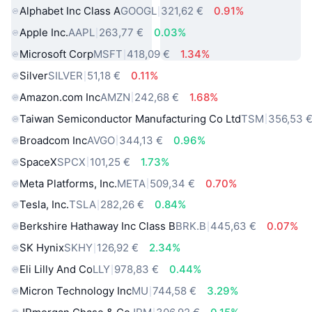
Alphabet Inc Class A
GOOGL
321,62 €
0.91%
Apple Inc.
AAPL
263,77 €
0.03%
Microsoft Corp
MSFT
418,09 €
1.34%
Silver
SILVER
51,18 €
0.11%
Amazon.com Inc
AMZN
242,68 €
1.68%
Taiwan Semiconductor Manufacturing Co Ltd
TSM
356,53 
Broadcom Inc
AVGO
344,13 €
0.96%
SpaceX
SPCX
101,25 €
1.73%
Meta Platforms, Inc.
META
509,34 €
0.70%
Tesla, Inc.
TSLA
282,26 €
0.84%
Berkshire Hathaway Inc Class B
BRK.B
445,63 €
0.07%
SK Hynix
SKHY
126,92 €
2.34%
Eli Lilly And Co
LLY
978,83 €
0.44%
Micron Technology Inc
MU
744,58 €
3.29%