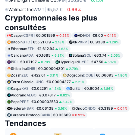
JPmorgan Chase & Co
JPM
306,92 €
0.15%
Walmart Inc
WMT
95,57 €
0.66%
Cryptomonnaies les plus
consultées
Casper
CSPR
€0.001599
ADI
ADI
€6.00
0.23%
0.13%
Bitcoin
BTC
€55,217.19
XRP
XRP
€0.9338
2.18%
1.26%
Ethereum
ETH
€1,612.94
1.63%
Cardano
ADA
€0.1685
Solana
SOL
€63.74
6.81%
2.05%
Pi
PI
€0.07197
Hyperliquid
HYPE
€47.50
0.78%
5.17%
Shiba Inu
SHIB
€0.000004301
2.79%
Zcash
ZEC
€422.61
Dogecoin
DOGE
€0.06093
3.11%
1.80%
Terra Classic
LUNC
€0.00004377
2.21%
Kaspa
KAS
€0.02291
Sui
SUI
€0.6004
1.34%
1.86%
Algorand
ALGO
€0.07817
6.82%
Pepe
PEPE
€0.000002533
3.42%
Hedera
HBAR
€0.06138
Ondo
ONDO
€0.3199
3.16%
0.04%
Lorenzo Protocol
BANK
€0.03669
0.92%
Tendances