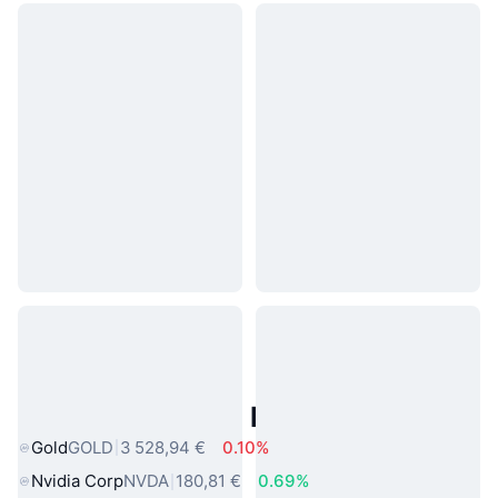
Actifs du Monde Réel Populaires
Gold
GOLD
3 528,94 €
0.10%
Nvidia Corp
NVDA
180,81 €
0.69%