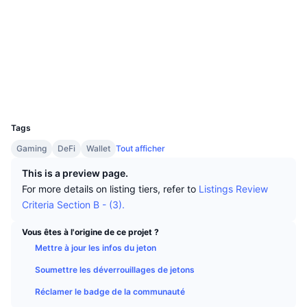
Meilleurs traders
Articles
Site Internet
Flux entrants/sortants des exchanges
API DEX
Convertisseur
Tableaux de classement
Au comptant
Social
Sentiment
Entreprise
Bulletin d'information
Indicateurs
Tendances
Produits dérivés
Contrats
0xcccC...ed40C3
Explorateurs
etherscan.io
Tarifs
CMC Launch
À venir
Indice Fear & Greed.
Portefeuilles
UCID
Ressources
CMC Labs
27892
Récemment ajoutés
Indice de la saison des Altcoins
Tags
CMC Max
Plus performants et moins performants
Indicateurs du cycle de marché
Gaming
DeFi
Wallet
Tout afficher
Documentation
À la une
This is a preview page.
Les plus consultés
Dominance Bitcoin
FAQ
For more details on listing tiers, refer to
Listings Review
Bot Telegram
Criteria Section B - (3).
Sentiment de la communauté
Indice CoinMarketCap 20
Intégrations IA
Vous êtes à l'origine de ce projet ?
Promouvoir
Classement de la blockchain
Indice CoinMarketCap 100
Mettre à jour les infos du jeton
Hub des Agents CMC
Soumettre les déverrouillages de jetons
Marchés de prédiction
Flux des ETF
Widgets du site
Réclamer le badge de la communauté
Place de marché des compétences