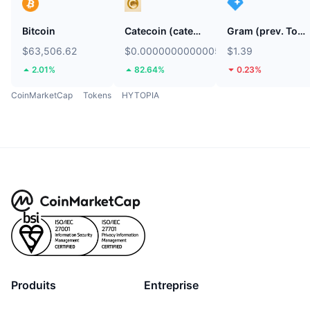
Bitcoin
Catecoin (catecoin.shop)
Gram (prev. Toncoin)
$63,506.62
$0.0000000000005437
$1.39
2.01%
82.64%
0.23%
CoinMarketCap
Tokens
HYTOPIA
Produits
Entreprise