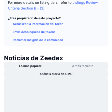
For more details on listing tiers, refer to
Listings Review
Tendencias
ETF de criptomonedas
Criteria Section B - (3).
Aprender
CMC MCP
Nuevo
ETF de Bitcoin
¿Eres propietario de este proyecto?
x402
Noticias
Actualizar la información del token
Cripto
ETF de Ethereum
Envía desbloqueos de tokens
Academia
Reclamar insignia de la comunidad
Política
Análisis técnico
Investigación
Deportes
RSI
Noticias de Zeedex
Vídeos
Finanzas
Lo más popular
Lo más reciente
MACD
Glosario
Análisis diario de CMC
Tecnología
Derivados
Campañas
NFT
Vista general
Airdrops
Estadísticas generales de NFT
Liquidaciones
Recompensas de diamante