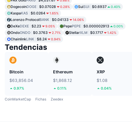
PAX Gold
PAXG
$4,031.67
0.68%
Dogecoin
DOGE
$0.07028
Sui
SUI
$0.6937
0.28%
0.40%
Kaspa
KAS
$0.0264
1.65%
Lorenzo Protocol
BANK
$0.04133
14.06%
DeXe
DEXE
$2.23
Pepe
PEPE
$0.000002913
9.05%
0.00%
Ondo
ONDO
$0.3763
Stellar
XLM
$0.1717
2.71%
1.42%
Chainlink
LINK
$8.24
0.94%
Tendencias
Bitcoin
Ethereum
XRP
$63,856.04
$1,868.12
$1.08
0.97%
0.11%
0.04%
CoinMarketCap
Fichas
Zeedex