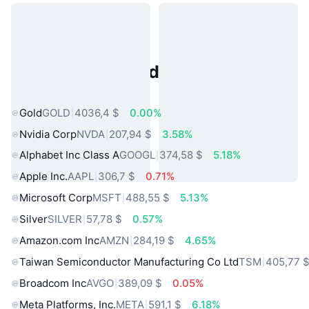
Activos del Mundo Real
Populares
Gold
GOLD
4036,4 $
0.00%
Nvidia Corp
NVDA
207,94 $
3.58%
Alphabet Inc Class A
GOOGL
374,58 $
5.18%
Apple Inc.
AAPL
306,7 $
0.71%
Microsoft Corp
MSFT
488,55 $
5.13%
Silver
SILVER
57,78 $
0.57%
Amazon.com Inc
AMZN
284,19 $
4.65%
Taiwan Semiconductor Manufacturing Co Ltd
TSM
405,77 
Broadcom Inc
AVGO
389,09 $
0.05%
Meta Platforms, Inc.
META
591,1 $
6.18%