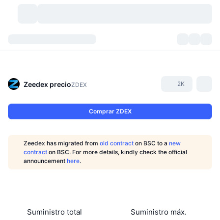
Criptomonedas
Paneles
Criptomonedas
DexScan
Mercados
Ranking
Zeedex
precio
2K
ZDEX
Señales
Exchanges
Categorías
New
Visión general del mercado
Comprar ZDEX
Más populares
Comunidad
Imágenes antiguas
Mercado Spot
Exchanges centralizados
Zeedex has migrated from
old contract
on BSC to a
new
Nuevo
Feeds
API
Desbloqueos de tokens
Núm. de criptomonedas
contract
on BSC. For more details, kindly check the official
Spot
announcement
here
.
Ganadores
Temas
Rendimientos
Productos
Tesorerías de Bitcoin
Derivados
API
Explorador de memes
Directos
Activos del mundo real
Tesorerías de BNB
Productos
Cripto API
Exchanges descentralizados
Suministro total
Suministro máx.