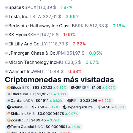
SpaceX
SPCX
110,39 $
1.87%
Tesla, Inc.
TSLA
322,61 $
3.66%
Berkshire Hathaway Inc Class B
BRK.B
512,38 $
0.16%
SK Hynix
SKHY
142,15 $
1.09%
Eli Lilly And Co
LLY
1118,79 $
2.62%
JPmorgan Chase & Co
JPM
351,97 $
0.05%
Micron Technology Inc
MU
828,5 $
0.67%
Walmart Inc
WMT
110,44 $
0.68%
Criptomonedas más visitadas
Bitcoin
BTC
$63,807.02
XRP
XRP
$1.08
0.89%
0.02%
Ethereum
ETH
$1,867.11
0.06%
Cardano
ADA
$0.1911
Pi
PI
$0.08296
0.82%
3.22%
Solana
SOL
$73.58
Hyperliquid
HYPE
$54.50
0.42%
4.38%
Shiba inu
SHIB
$0.000004978
0.07%
Zcash
ZEC
$489.45
3.79%
Terra Classic
LUNC
$0.0000501
1.89%