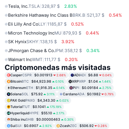
Tesla, Inc.
TSLA
328,97 $
2.83%
Berkshire Hathaway Inc Class B
BRK.B
521,37 $
0.54%
Eli Lilly And Co
LLY
1185,87 $
0.52%
Micron Technology Inc
MU
879,93 $
0.44%
SK Hynix
SKHY
138,15 $
3.92%
JPmorgan Chase & Co
JPM
358,12 $
0.34%
Walmart Inc
WMT
111,77 $
0.20%
Criptomonedas más visitadas
Casper
CSPR
$0.001913
ADI
ADI
$6.88
2.68%
0.04%
Bitcoin
BTC
$64,923.98
XRP
XRP
$1.04
0.10%
1.44%
Ethereum
ETH
$1,916.35
Pi
PI
$0.09184
0.14%
2.75%
Solana
SOL
$75.92
Cardano
ADA
$0.1982
3.11%
0.79%
PAX Gold
PAXG
$4,343.30
0.02%
Tutorial
TUT
$0.1041
175.19%
Hyperliquid
HYPE
$55.10
2.17%
Shiba inu
SHIB
$0.00000463
0.30%
Sui
SUI
$0.6907
Zcash
ZEC
$506.92
2.92%
0.28%