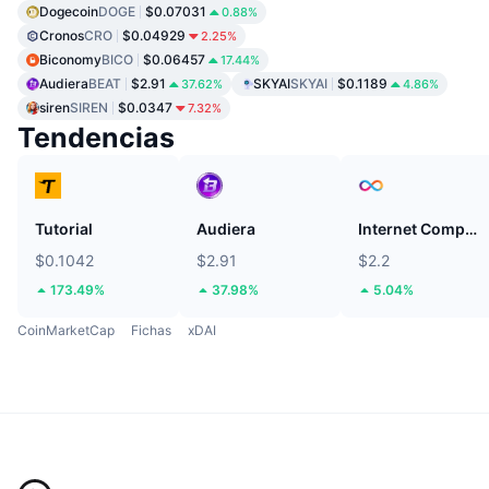
Dogecoin
DOGE
$0.07031
0.88%
Cronos
CRO
$0.04929
2.25%
Biconomy
BICO
$0.06457
17.44%
Audiera
BEAT
$2.91
SKYAI
SKYAI
$0.1189
37.62%
4.86%
siren
SIREN
$0.0347
7.32%
Tendencias
Tutorial
Audiera
Internet Computer
$0.1042
$2.91
$2.2
173.49%
37.98%
5.04%
CoinMarketCap
Fichas
xDAI