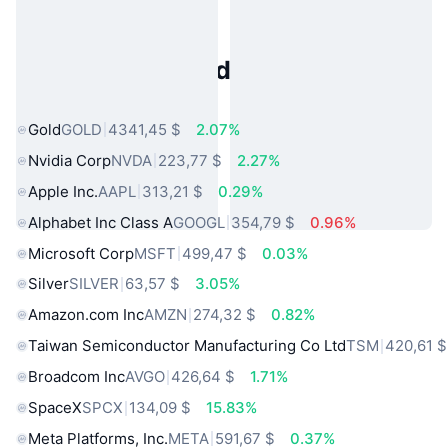
Activos del Mundo Real
Populares
Gold
GOLD
4341,45 $
2.07%
Nvidia Corp
NVDA
223,77 $
2.27%
Apple Inc.
AAPL
313,21 $
0.29%
Alphabet Inc Class A
GOOGL
354,79 $
0.96%
Microsoft Corp
MSFT
499,47 $
0.03%
Silver
SILVER
63,57 $
3.05%
Amazon.com Inc
AMZN
274,32 $
0.82%
Taiwan Semiconductor Manufacturing Co Ltd
TSM
420,61 $
Broadcom Inc
AVGO
426,64 $
1.71%
SpaceX
SPCX
134,09 $
15.83%
Meta Platforms, Inc.
META
591,67 $
0.37%