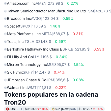
Amazon.com Inc
AMZN
272,98 $
0.27%
Taiwan Semiconductor Manufacturing Co Ltd
TSM
420,73 
Broadcom Inc
AVGO
423,04 $
0.59%
SpaceX
SPCX
116,59 $
1.46%
Meta Platforms, Inc.
META
588,07 $
0.31%
Tesla, Inc.
TSLA
321,43 $
0.59%
Berkshire Hathaway Inc Class B
BRK.B
521,85 $
0.53%
Eli Lilly And Co
LLY
1196 $
0.34%
Micron Technology Inc
MU
895,07 $
1.54%
SK Hynix
SKHY
142,47 $
0.74%
JPmorgan Chase & Co
JPM
356,6 $
0.08%
Walmart Inc
WMT
111,81 $
0.22%
Tokens populares en la cadena
Tron20
JUST
JST
$0.1048
Sun [New]
SUN
$0.01797
1.36%
0.17%