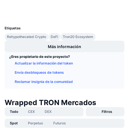
Próximas ventas
Tasas de financiación
Aprende y Gana
Carteras
UCID
18579
Calendarios
Etiquetas
Rehypothecated Crypto
DeFi
Tron20 Ecosystem
Calendario de ICO
Más información
Calendario de eventos
¿Eres propietario de este proyecto?
Actualizar la información del token
Envía desbloqueos de tokens
Reclamar insignia de la comunidad
Wrapped TRON Mercados
Todo
CEX
DEX
Filtros
Spot
Perpetuo
Futuros