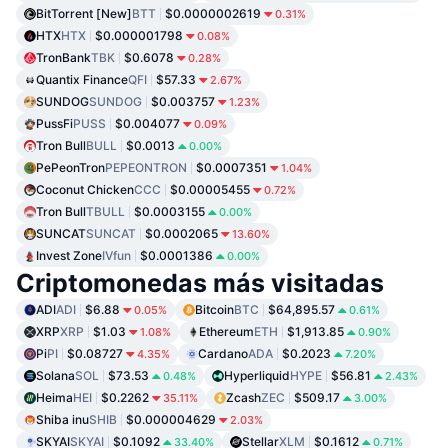
BitTorrent [New]
BTT
$0.0000002619
0.31%
HTX
HTX
$0.000001798
0.08%
TronBank
TBK
$0.6078
0.28%
Quantix Finance
QFI
$57.33
2.67%
SUNDOG
SUNDOG
$0.003757
1.23%
PussFi
PUSS
$0.004077
0.09%
Tron Bull
BULL
$0.0013
0.00%
PePeonTron
PEPEONTRON
$0.0007351
1.04%
Coconut Chicken
CCC
$0.00005455
0.72%
Tron Bull
TBULL
$0.0003155
0.00%
SUNCAT
SUNCAT
$0.0002065
13.60%
Invest Zone
IVfun
$0.0001386
0.00%
Criptomonedas más visitadas
ADI
ADI
$6.88
Bitcoin
BTC
$64,895.57
0.05%
0.61%
XRP
XRP
$1.03
Ethereum
ETH
$1,913.85
1.08%
0.90%
Pi
PI
$0.08727
Cardano
ADA
$0.2023
4.35%
7.20%
Solana
SOL
$73.53
Hyperliquid
HYPE
$56.81
0.48%
2.43%
Heima
HEI
$0.2262
Zcash
ZEC
$509.17
35.11%
3.00%
Shiba inu
SHIB
$0.000004629
2.03%
SKYAI
SKYAI
$0.1092
Stellar
XLM
$0.1612
33.40%
0.71%