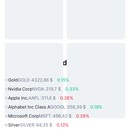
Activos del Mundo Real
Populares
Gold
GOLD
4322,66 $
0.15%
Nvidia Corp
NVDA
219,7 $
0.33%
Apple Inc.
AAPL
311,6 $
0.26%
Alphabet Inc Class A
GOOGL
358,39 $
0.18%
Microsoft Corp
MSFT
498,42 $
0.29%
Silver
SILVER
64,35 $
0.12%