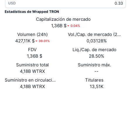
USD
Tendencias
ETF de criptomonedas
Aprender
CMC MCP
Estadísticas de Wrapped TRON
Nuevo
Capitalización de mercado
ETF de Bitcoin
x402
Noticias
1,36B $
0.04%
Cripto
ETF de Ethereum
Volumen (24h)
Vol./Cap. de mercado (24 h)
Academia
427,11K $
0,03128%
39.01%
Política
FDV
Liq./Cap. de mercado
Análisis técnico
Investigación
1,36B $
28.50%
Deportes
Suministro total
Suministro máx.
RSI
Vídeos
4,18B WTRX
--
Finanzas
MACD
Suministro en circulación
Titulares
Glosario
4,18B WTRX
13,51K
Tecnología
Web
Website
Whitepaper
Derivados
Campañas
Redes Sociales
NFT
Vista general
Contratos
TNUC9Q...dXjWFR
Airdrops
3.8
Calificación (CertiK)
Estadísticas generales de NFT
Liquidaciones
tronscan.org
Recompensas de diamante
Exploradores