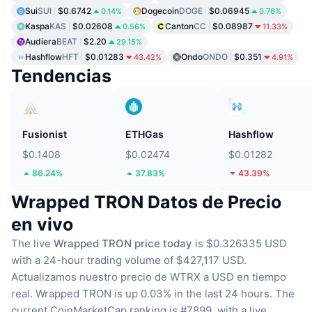
Sui
SUI
$0.6742
Dogecoin
DOGE
$0.06945
0.14%
0.76%
Kaspa
KAS
$0.02608
Canton
CC
$0.08987
0.56%
11.33%
Audiera
BEAT
$2.20
29.15%
Hashflow
HFT
$0.01283
Ondo
ONDO
$0.351
43.42%
4.91%
Tendencias
Fusionist
ETHGas
Hashflow
$0.1408
$0.02474
$0.01282
86.24%
37.83%
43.39%
Wrapped TRON Datos de Precio
en vivo
The live
Wrapped TRON price today
is $0.326335 USD
with a 24-hour trading volume of $427,117 USD.
Actualizamos nuestro precio de WTRX a USD en tiempo
real.
Wrapped TRON is up 0.03% in the last 24 hours.
The
current CoinMarketCap ranking is #7899, with a live