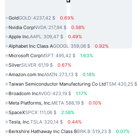
Populares
Gold
GOLD
4237,42 $
0.69%
Nvidia Corp
NVDA
217,94 $
0.58%
Apple Inc.
AAPL
309,47 $
0.49%
Alphabet Inc Class A
GOOGL
359,08 $
0.92%
Microsoft Corp
MSFT
495,42 $
1.63%
Silver
SILVER
61,19 $
0.67%
Amazon.com Inc
AMZN
273,13 $
0.18%
Taiwan Semiconductor Manufacturing Co Ltd
TSM
420,25 
Broadcom Inc
AVGO
423,19 $
1.17%
Meta Platforms, Inc.
META
588,19 $
0.10%
SpaceX
SPCX
111,06 $
2.58%
Tesla, Inc.
TSLA
320,14 $
0.44%
Berkshire Hathaway Inc Class B
BRK.B
519,23 $
0.07%