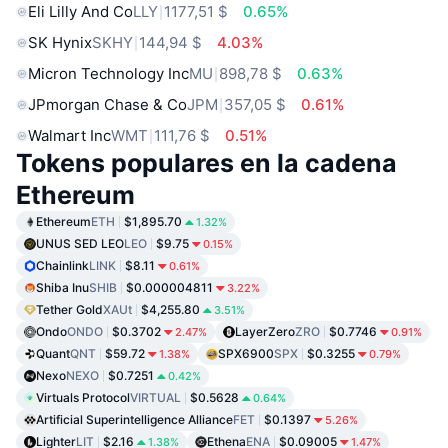
Eli Lilly And Co
LLY
1177,51 $
0.65%
SK Hynix
SKHY
144,94 $
4.03%
Micron Technology Inc
MU
898,78 $
0.63%
JPmorgan Chase & Co
JPM
357,05 $
0.61%
Walmart Inc
WMT
111,76 $
0.51%
Tokens populares en la cadena
Ethereum
Ethereum
ETH
$1,895.70
1.32%
UNUS SED LEO
LEO
$9.75
0.15%
Chainlink
LINK
$8.11
0.61%
Shiba Inu
SHIB
$0.000004811
3.22%
Tether Gold
XAUt
$4,255.80
3.51%
Ondo
ONDO
$0.3702
LayerZero
ZRO
$0.7746
2.47%
0.91%
Quant
QNT
$59.72
SPX6900
SPX
$0.3255
1.38%
0.79%
Nexo
NEXO
$0.7251
0.42%
Virtuals Protocol
VIRTUAL
$0.5628
0.64%
Artificial Superintelligence Alliance
FET
$0.1397
5.26%
Lighter
LIT
$2.16
Ethena
ENA
$0.09005
1.38%
1.47%