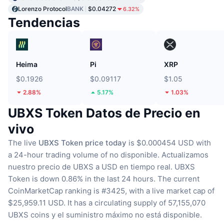
Lorenzo Protocol
BANK
$0.04272
6.32%
Tendencias
Heima
Pi
XRP
$0.1926
$0.09117
$1.05
2.88%
5.17%
1.03%
UBXS Token Datos de Precio en
vivo
The live
UBXS Token price today
is $0.000454 USD with
a 24-hour trading volume of no disponible.
Actualizamos
nuestro precio de UBXS a USD en tiempo real.
UBXS
Token is down 0.86% in the last 24 hours.
The current
CoinMarketCap ranking is #3425, with a live market cap of
$25,959.11 USD.
It has a circulating supply of 57,155,070
UBXS coins
y el suministro máximo no está disponible.