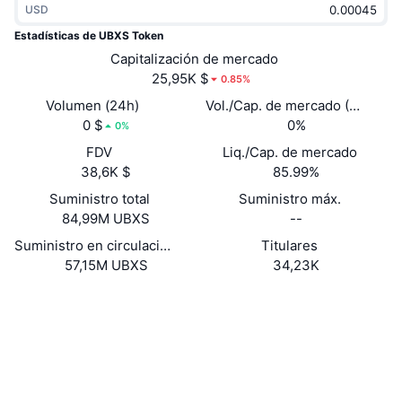
USD
Tendencias
ETF de criptomonedas
Aprender
CMC MCP
Estadísticas de UBXS Token
Nuevo
Capitalización de mercado
ETF de Bitcoin
x402
Noticias
25,95K $
0.85%
Cripto
ETF de Ethereum
Volumen (24h)
Vol./Cap. de mercado (24 h)
Academia
0 $
0%
0%
Política
FDV
Liq./Cap. de mercado
Análisis técnico
Investigación
38,6K $
85.99%
Deportes
Suministro total
Suministro máx.
RSI
Vídeos
84,99M UBXS
--
Finanzas
MACD
Suministro en circulación
Titulares
Glosario
57,15M UBXS
34,23K
Tecnología
Web
Website
Whitepaper
Derivados
Campañas
NFT
Redes Sociales
Vista general
Airdrops
Estadísticas generales de NFT
0xfE6e...39E49E
Contratos
Liquidaciones
Recompensas de diamante