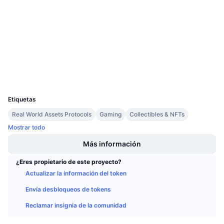
3.6
Próximas ventas
Calificación (CertiK)
Tasas de financiación
Aprende y Gana
Auditorias
etherscan.io
Calendarios
Exploradores
Carteras
Calendario de ICO
UCID
17242
Calendario de eventos
Etiquetas
Real World Assets Protocols
Gaming
Collectibles & NFTs
Mostrar todo
Más información
¿Eres propietario de este proyecto?
Actualizar la información del token
Envía desbloqueos de tokens
Reclamar insignia de la comunidad