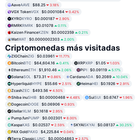
Aave
AAVE
$88.25
3.18%
VGX Token
VGX
$0.0001084
0.42%
XYRO
XYRO
$0.000187
2.90%
RMRK
RMRK
$0.01078
0.11%
Kaizen Finance
KZEN
$0.0002359
0.21%
Wat
WAT
$0.0000002303
2.00%
Criptomonedas más visitadas
ZIGChain
ZIG
$0.03961
11.77%
Bitcoin
BTC
$64,604.16
XRP
XRP
$1.05
0.41%
1.03%
Ethereum
ETH
$1,910.46
Pi
PI
$0.09119
2.06%
5.17%
Solana
SOL
$73.31
Cardano
ADA
$0.2089
0.86%
10.04%
Hyperliquid
HYPE
$55.66
Heima
HEI
$0.1926
2.51%
2.91%
Zcash
ZEC
$493.56
4.50%
Shiba inu
SHIB
$0.00000468
Sui
SUI
$0.6747
4.48%
1.96%
Dogecoin
DOGE
$0.06906
0.93%
Stellar
XLM
$0.1618
2.95%
Pump.fun
PUMP
$0.002301
8.00%
Kaspa
KAS
$0.02537
SKYAI
SKYAI
$0.08137
2.59%
30.25%
PAX Gold
PAXG
$4,225.84
0.04%
Terra Classic
LUNC
$0.00004863
2.57%