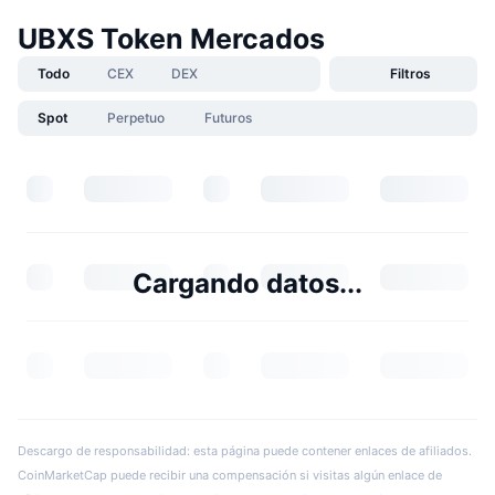
UBXS Token Mercados
Todo
CEX
DEX
Filtros
Spot
Perpetuo
Futuros
Cargando datos...
Descargo de responsabilidad: esta página puede contener enlaces de afiliados.
CoinMarketCap puede recibir una compensación si visitas algún enlace de