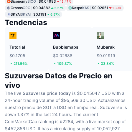
Biconomy
BICO
$0.04993
13.47%
Cronos
CRO
$0.04882
Kaspa
KAS
$0.02651
2.27%
1.39%
SKYAI
SKYAI
$0.1191
6.57%
Tendencias
Tutorial
Bubblemaps
Mubarak
$0.1705
$0.02688
$0.01919
211.56%
109.37%
33.84%
Suzuverse Datos de Precio en
vivo
The live
Suzuverse price today
is $0.045047 USD with a
24-hour trading volume of $95,509.30 USD.
Actualizamos
nuestro precio de SGT a USD en tiempo real.
Suzuverse is
down 1.37% in the last 24 hours.
The current
CoinMarketCap ranking is #2284, with a live market cap of
$452,856 USD.
It has a circulating supply of 10,052,927