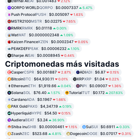
Eternal AI
EAI
$0.001483
2.12%
QORPO WORLD
QORPO
$0.0007337
5.47%
Push Protocol
PUSH
$0.005097
1.63%
MSTR2100
MSTR
$0.02275
7.65%
RMRK
RMRK
$0.01118
0.00%
Wat
WAT
$0.0000002348
1.09%
Kaizen Finance
KZEN
$0.0002347
0.05%
PEAKDEFI
PEAK
$0.00006232
1.10%
Sharpe AI
SAI
$0.0008945
0.44%
Criptomonedas más visitadas
Casper
CSPR
$0.001887
ADI
ADI
$6.87
2.87%
0.15%
Bitcoin
BTC
$64,930.11
XRP
XRP
$1.04
0.01%
0.22%
Ethereum
ETH
$1,919.66
Pi
PI
$0.09007
0.04%
1.36%
Solana
SOL
$76.40
Tutorial
TUT
$0.172
1.57%
207.63%
Cardano
ADA
$0.1967
1.66%
PAX Gold
PAXG
$4,347.19
0.19%
Hyperliquid
HYPE
$54.50
0.15%
Audiera
BEAT
$3.24
36.90%
Shiba inu
SHIB
$0.00000461
Sui
SUI
$0.6911
1.15%
0.33%
Zcash
ZEC
$523.68
Dogecoin
DOGE
$0.07017
4.81%
0.31%