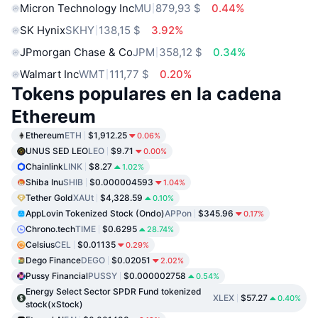
Micron Technology Inc
MU
879,93 $
0.44%
SK Hynix
SKHY
138,15 $
3.92%
JPmorgan Chase & Co
JPM
358,12 $
0.34%
Walmart Inc
WMT
111,77 $
0.20%
Tokens populares en la cadena
Ethereum
Ethereum
ETH
$1,912.25
0.06%
UNUS SED LEO
LEO
$9.71
0.00%
Chainlink
LINK
$8.27
1.02%
Shiba Inu
SHIB
$0.000004593
1.04%
Tether Gold
XAUt
$4,328.59
0.10%
AppLovin Tokenized Stock (Ondo)
APPon
$345.96
0.17%
Chrono.tech
TIME
$0.6295
28.74%
Celsius
CEL
$0.01135
0.29%
Dego Finance
DEGO
$0.02051
2.02%
Pussy Financial
PUSSY
$0.000002758
0.54%
Energy Select Sector SPDR Fund tokenized
XLEX
$57.27
0.40%
stock(xStock)