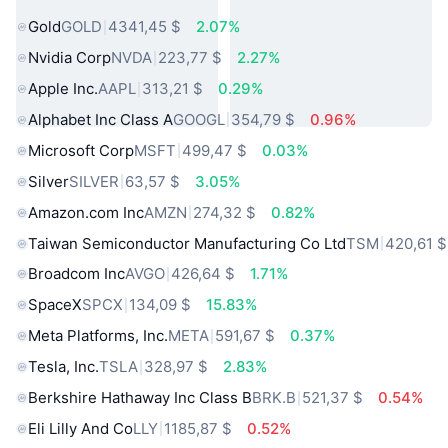
Gold
GOLD
4341,45 $
2.07%
Nvidia Corp
NVDA
223,77 $
2.27%
Apple Inc.
AAPL
313,21 $
0.29%
Alphabet Inc Class A
GOOGL
354,79 $
0.96%
Microsoft Corp
MSFT
499,47 $
0.03%
Silver
SILVER
63,57 $
3.05%
Amazon.com Inc
AMZN
274,32 $
0.82%
Taiwan Semiconductor Manufacturing Co Ltd
TSM
420,61 $
Broadcom Inc
AVGO
426,64 $
1.71%
SpaceX
SPCX
134,09 $
15.83%
Meta Platforms, Inc.
META
591,67 $
0.37%
Tesla, Inc.
TSLA
328,97 $
2.83%
Berkshire Hathaway Inc Class B
BRK.B
521,37 $
0.54%
Eli Lilly And Co
LLY
1185,87 $
0.52%