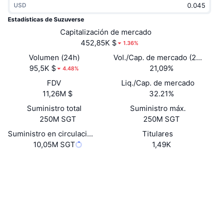
USD
Tendencias
ETF de criptomonedas
Aprender
CMC MCP
Estadísticas de Suzuverse
Nuevo
Capitalización de mercado
ETF de Bitcoin
x402
Noticias
452,85K $
1.36%
Cripto
ETF de Ethereum
Volumen (24h)
Vol./Cap. de mercado (24 h)
Academia
95,5K $
21,09%
4.48%
Política
FDV
Liq./Cap. de mercado
Análisis técnico
Investigación
11,26M $
32.21%
Deportes
Suministro total
Suministro máx.
RSI
Vídeos
250M SGT
250M SGT
Finanzas
MACD
Suministro en circulación
Titulares
Glosario
10,05M SGT
1,49K
Tecnología
Website
Whitepaper
Derivados
Campañas
Web
NFT
Vista general
Airdrops
Redes Sociales
Estadísticas generales de NFT
Liquidaciones
Recompensas de diamante
0x5b64...19B4a2