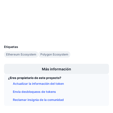
Contratos
Próximas ventas
Tasas de financiación
Aprende y Gana
3.2
Calificación (CertiK)
etherscan.io
Exploradores
Calendarios
Carteras
Calendario de ICO
UCID
24591
Etiquetas
Calendario de eventos
Ethereum Ecosystem
Polygon Ecosystem
Boost
Más información
¿Eres propietario de este proyecto?
Actualizar la información del token
Envía desbloqueos de tokens
Reclamar insignia de la comunidad