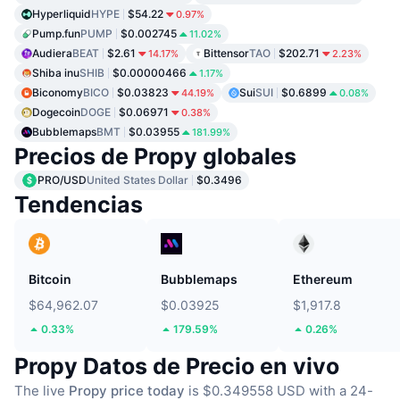
Hyperliquid
HYPE
$54.22
0.97%
Pump.fun
PUMP
$0.002745
11.02%
Audiera
BEAT
$2.61
Bittensor
TAO
$202.71
14.17%
2.23%
Shiba inu
SHIB
$0.00000466
1.17%
Biconomy
BICO
$0.03823
Sui
SUI
$0.6899
44.19%
0.08%
Dogecoin
DOGE
$0.06971
0.38%
Bubblemaps
BMT
$0.03955
181.99%
Precios de Propy globales
PRO/USD
United States Dollar
$0.3496
Tendencias
Bitcoin
Bubblemaps
Ethereum
$64,962.07
$0.03925
$1,917.8
0.33%
179.59%
0.26%
Propy Datos de Precio en vivo
The live
Propy price today
is $0.349558 USD with a 24-