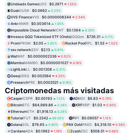
Undeads Games
UDS
$0.2971
1.55%
Dusk
DUSK
$0.0662
0.25%
VVS Finance
VVS
$0.0000008344
2.54%
Ankr
ANKR
$0.003614
1.05%
Impossible Cloud Network
ICNT
$0.1364
4.30%
Invesco QQQ Tokenized ETF (Ondo)
QQQon
$726.31
0.11%
Prom
PROM
$2.05
Rocket Pool
RPL
$1.53
5.92%
1.52%
ssv.network
SSV
$2.13
0.91%
Wat
WAT
$0.0000002336
0.52%
Mambo
MAMBO
$0.0000001027
4.18%
LightLink
LL
$0.001208
0.31%
Geeq
GEEQ
$0.002564
4.25%
Presearch
PRE
$0.0002521
9.16%
Criptomonedas más visitadas
Casper
CSPR
$0.00193
ADI
ADI
$6.83
1.12%
0.79%
Bitcoin
BTC
$64,989.86
XRP
XRP
$1.03
0.38%
0.50%
Ethereum
ETH
$1,918.13
0.28%
Tutorial
TUT
$0.2342
Pi
PI
$0.09057
69.05%
1.12%
Solana
SOL
$76.65
PAX Gold
PAXG
$4,318.10
0.90%
0.56%
Cardano
ADA
$0.1962
Zcash
ZEC
$508.51
1.19%
0.68%