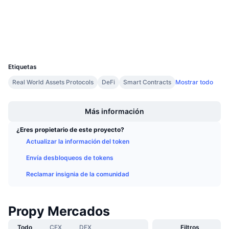
Próximas ventas
etherscan.io
Tasas de financiación
Exploradores
Aprende y Gana
Carteras
UCID
Calendarios
1974
Etiquetas
Calendario de ICO
Real World Assets Protocols
DeFi
Smart Contracts
Mostrar todo
Boost
Calendario de eventos
Más información
¿Eres propietario de este proyecto?
Actualizar la información del token
Envía desbloqueos de tokens
Reclamar insignia de la comunidad
Propy Mercados
Todo
CEX
DEX
Filtros