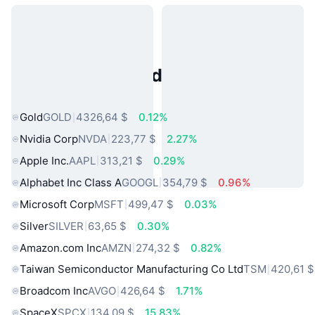
Activos del Mundo Real
Populares
Gold
GOLD
4326,64 $
0.12%
Nvidia Corp
NVDA
223,77 $
2.27%
Apple Inc.
AAPL
313,21 $
0.29%
Alphabet Inc Class A
GOOGL
354,79 $
0.96%
Microsoft Corp
MSFT
499,47 $
0.03%
Silver
SILVER
63,65 $
0.30%
Amazon.com Inc
AMZN
274,32 $
0.82%
Taiwan Semiconductor Manufacturing Co Ltd
TSM
420,61 $
Broadcom Inc
AVGO
426,64 $
1.71%
SpaceX
SPCX
134,09 $
15.83%