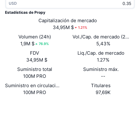
USD
Tendencias
ETF de criptomonedas
Aprender
CMC MCP
Estadísticas de Propy
Nuevo
Capitalización de mercado
ETF de Bitcoin
x402
Noticias
34,95M $
1.21%
Cripto
ETF de Ethereum
Volumen (24h)
Vol./Cap. de mercado (24 h)
Academia
1,9M $
5,43%
76.9%
Política
FDV
Liq./Cap. de mercado
Análisis técnico
Investigación
34,95M $
1.27%
Deportes
Suministro total
Suministro máx.
RSI
Vídeos
100M PRO
--
Finanzas
MACD
Suministro en circulación
Titulares
Glosario
100M PRO
97,69K
Tecnología
Web
Website
Whitepaper
Derivados
Campañas
Redes Sociales
NFT
Vista general
Airdrops
0x226b...e9e220
Contratos
Estadísticas generales de NFT
Liquidaciones
4.0
Recompensas de diamante
Calificación (CertiK)