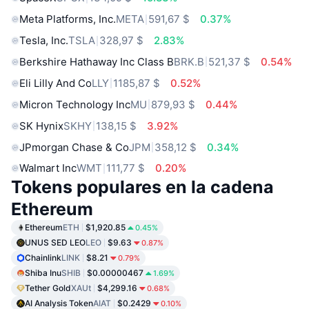
Meta Platforms, Inc.
META
591,67 $
0.37%
Tesla, Inc.
TSLA
328,97 $
2.83%
Berkshire Hathaway Inc Class B
BRK.B
521,37 $
0.54%
Eli Lilly And Co
LLY
1185,87 $
0.52%
Micron Technology Inc
MU
879,93 $
0.44%
SK Hynix
SKHY
138,15 $
3.92%
JPmorgan Chase & Co
JPM
358,12 $
0.34%
Walmart Inc
WMT
111,77 $
0.20%
Tokens populares en la cadena
Ethereum
Ethereum
ETH
$1,920.85
0.45%
UNUS SED LEO
LEO
$9.63
0.87%
Chainlink
LINK
$8.21
0.79%
Shiba Inu
SHIB
$0.00000467
1.69%
Tether Gold
XAUt
$4,299.16
0.68%
AI Analysis Token
AIAT
$0.2429
0.10%