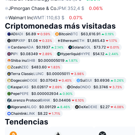
JPmorgan Chase & Co
JPM
352,4 $
0.06%
Walmart Inc
WMT
110,63 $
0.07%
Criptomonedas más visitadas
ADI
ADI
$6.89
Bitcoin
BTC
$63,616.91
0.59%
0.19%
XRP
XRP
$1.08
Ethereum
ETH
$1,865.43
0.33%
1.17%
Cardano
ADA
$0.1937
Solana
SOL
$73.72
2.14%
0.01%
Pi
PI
$0.08349
Hyperliquid
HYPE
$54.12
2.89%
2.44%
Shiba inu
SHIB
$0.000005019
1.97%
Zcash
ZEC
$483.60
1.83%
Terra Classic
LUNC
$0.00005011
3.98%
Dogecoin
DOGE
$0.07043
Sui
SUI
$0.6936
0.40%
0.26%
Kaspa
KAS
$0.02617
Ondo
ONDO
$0.3746
2.69%
3.73%
Pepe
PEPE
$0.000002934
0.90%
Lorenzo Protocol
BANK
$0.04406
6.10%
Algorand
ALGO
$0.09129
DeXe
DEXE
$2.27
8.46%
4.08%
Chainlink
LINK
$8.22
1.71%
Tendencias