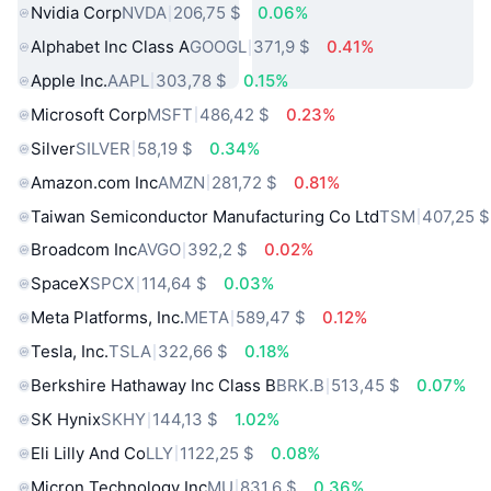
Nvidia Corp
NVDA
206,75 $
0.06%
Alphabet Inc Class A
GOOGL
371,9 $
0.41%
Apple Inc.
AAPL
303,78 $
0.15%
Microsoft Corp
MSFT
486,42 $
0.23%
Silver
SILVER
58,19 $
0.34%
Amazon.com Inc
AMZN
281,72 $
0.81%
Taiwan Semiconductor Manufacturing Co Ltd
TSM
407,25 $
Broadcom Inc
AVGO
392,2 $
0.02%
SpaceX
SPCX
114,64 $
0.03%
Meta Platforms, Inc.
META
589,47 $
0.12%
Tesla, Inc.
TSLA
322,66 $
0.18%
Berkshire Hathaway Inc Class B
BRK.B
513,45 $
0.07%
SK Hynix
SKHY
144,13 $
1.02%
Eli Lilly And Co
LLY
1122,25 $
0.08%
Micron Technology Inc
MU
831,6 $
0.36%