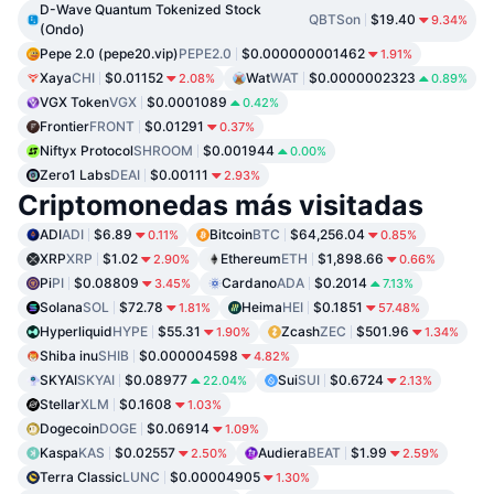
D-Wave Quantum Tokenized Stock
QBTSon
$19.40
9.34%
(Ondo)
Pepe 2.0 (pepe20.vip)
PEPE2.0
$0.000000001462
1.91%
Xaya
CHI
$0.01152
Wat
WAT
$0.0000002323
2.08%
0.89%
VGX Token
VGX
$0.0001089
0.42%
Frontier
FRONT
$0.01291
0.37%
Niftyx Protocol
SHROOM
$0.001944
0.00%
Zero1 Labs
DEAI
$0.00111
2.93%
Criptomonedas más visitadas
ADI
ADI
$6.89
Bitcoin
BTC
$64,256.04
0.11%
0.85%
XRP
XRP
$1.02
Ethereum
ETH
$1,898.66
2.90%
0.66%
Pi
PI
$0.08809
Cardano
ADA
$0.2014
3.45%
7.13%
Solana
SOL
$72.78
Heima
HEI
$0.1851
1.81%
57.48%
Hyperliquid
HYPE
$55.31
Zcash
ZEC
$501.96
1.90%
1.34%
Shiba inu
SHIB
$0.000004598
4.82%
SKYAI
SKYAI
$0.08977
Sui
SUI
$0.6724
22.04%
2.13%
Stellar
XLM
$0.1608
1.03%
Dogecoin
DOGE
$0.06914
1.09%
Kaspa
KAS
$0.02557
Audiera
BEAT
$1.99
2.50%
2.59%
Terra Classic
LUNC
$0.00004905
1.30%