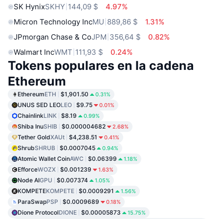
SK Hynix
SKHY
144,09 $
4.97%
Micron Technology Inc
MU
889,86 $
1.31%
JPmorgan Chase & Co
JPM
356,64 $
0.82%
Walmart Inc
WMT
111,93 $
0.24%
Tokens populares en la cadena
Ethereum
Ethereum
ETH
$1,901.50
0.31%
UNUS SED LEO
LEO
$9.75
0.01%
Chainlink
LINK
$8.19
0.99%
Shiba Inu
SHIB
$0.000004682
2.68%
Tether Gold
XAUt
$4,238.51
0.41%
Shrub
SHRUB
$0.0007045
0.94%
Atomic Wallet Coin
AWC
$0.06399
1.18%
Efforce
WOZX
$0.001239
1.63%
Node AI
GPU
$0.007374
1.05%
KOMPETE
KOMPETE
$0.0009291
1.56%
ParaSwap
PSP
$0.0009689
0.18%
Dione Protocol
DIONE
$0.00005873
15.75%