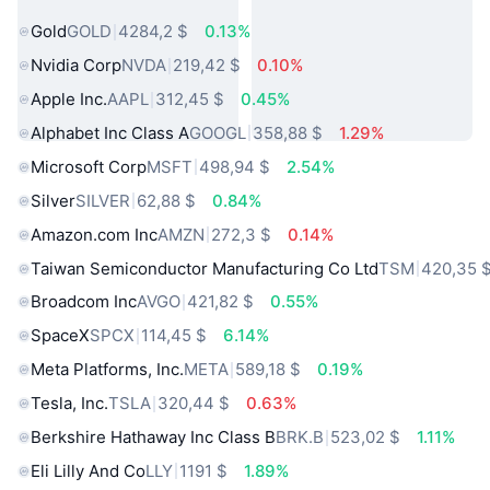
Populares
Gold
GOLD
4284,2 $
0.13%
Nvidia Corp
NVDA
219,42 $
0.10%
Apple Inc.
AAPL
312,45 $
0.45%
Alphabet Inc Class A
GOOGL
358,88 $
1.29%
Microsoft Corp
MSFT
498,94 $
2.54%
Silver
SILVER
62,88 $
0.84%
Amazon.com Inc
AMZN
272,3 $
0.14%
Taiwan Semiconductor Manufacturing Co Ltd
TSM
420,35 
Broadcom Inc
AVGO
421,82 $
0.55%
SpaceX
SPCX
114,45 $
6.14%
Meta Platforms, Inc.
META
589,18 $
0.19%
Tesla, Inc.
TSLA
320,44 $
0.63%
Berkshire Hathaway Inc Class B
BRK.B
523,02 $
1.11%
Eli Lilly And Co
LLY
1191 $
1.89%