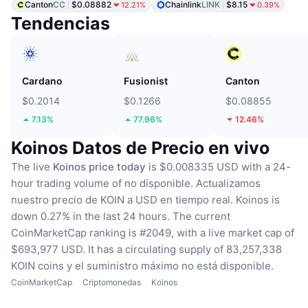
Canton
CC
$0.08882
Chainlink
LINK
$8.15
12.21%
0.39%
Tendencias
Cardano
Fusionist
Canton
$0.2014
$0.1266
$0.08855
7.13%
77.96%
12.46%
Koinos Datos de Precio en vivo
The live
Koinos price today
is $0.008335 USD with a 24-
hour trading volume of no disponible.
Actualizamos
nuestro precio de KOIN a USD en tiempo real.
Koinos is
down 0.27% in the last 24 hours.
The current
CoinMarketCap ranking is #2049, with a live market cap of
$693,977 USD.
It has a circulating supply of 83,257,338
KOIN coins
y el suministro máximo no está disponible.
CoinMarketCap
Criptomonedas
Koinos