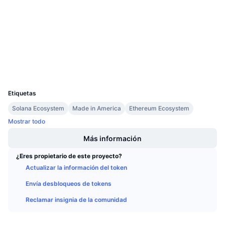
3.5
Próximas ventas
Calificación (CertiK)
Tasas de financiación
Aprende y Gana
etherscan.io
Exploradores
Calendarios
Carteras
Calendario de ICO
UCID
8282
Etiquetas
Calendario de eventos
Solana Ecosystem
Made in America
Ethereum Ecosystem
Mostrar todo
Más información
¿Eres propietario de este proyecto?
Actualizar la información del token
Envía desbloqueos de tokens
Reclamar insignia de la comunidad