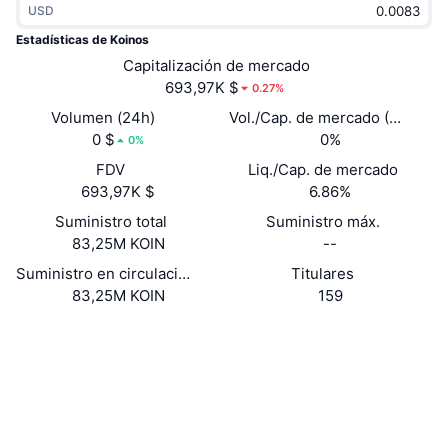
USD
Tendencias
ETF de criptomonedas
Aprender
CMC MCP
Estadísticas de Koinos
Nuevo
Capitalización de mercado
ETF de Bitcoin
x402
Noticias
693,97K $
0.27%
Cripto
ETF de Ethereum
Volumen (24h)
Vol./Cap. de mercado (24 h)
Academia
0 $
0%
0%
Política
FDV
Liq./Cap. de mercado
Análisis técnico
Investigación
693,97K $
6.86%
Deportes
Suministro total
Suministro máx.
RSI
Vídeos
83,25M KOIN
--
Finanzas
MACD
Suministro en circulación
Titulares
Glosario
83,25M KOIN
159
Tecnología
Web
Website
Whitepaper
Derivados
Campañas
NFT
Redes Sociales
Vista general
Airdrops
Estadísticas generales de NFT
0xa50a...937b1A
Contratos
Liquidaciones
Recompensas de diamante