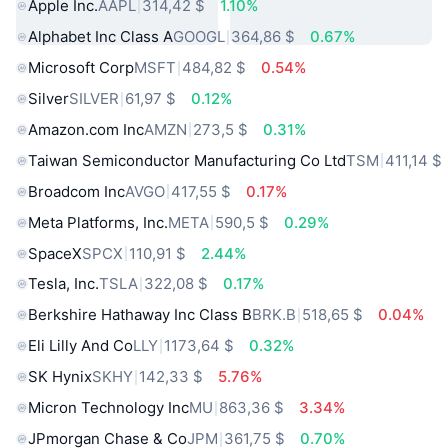
Apple Inc.
AAPL
314,42 $
1.10%
Alphabet Inc Class A
GOOGL
364,86 $
0.67%
Microsoft Corp
MSFT
484,82 $
0.54%
Silver
SILVER
61,97 $
0.12%
Amazon.com Inc
AMZN
273,5 $
0.31%
Taiwan Semiconductor Manufacturing Co Ltd
TSM
411,14 $
Broadcom Inc
AVGO
417,55 $
0.17%
Meta Platforms, Inc.
META
590,5 $
0.29%
SpaceX
SPCX
110,91 $
2.44%
Tesla, Inc.
TSLA
322,08 $
0.17%
Berkshire Hathaway Inc Class B
BRK.B
518,65 $
0.04%
Eli Lilly And Co
LLY
1173,64 $
0.32%
SK Hynix
SKHY
142,33 $
5.76%
Micron Technology Inc
MU
863,36 $
3.34%
JPmorgan Chase & Co
JPM
361,75 $
0.70%