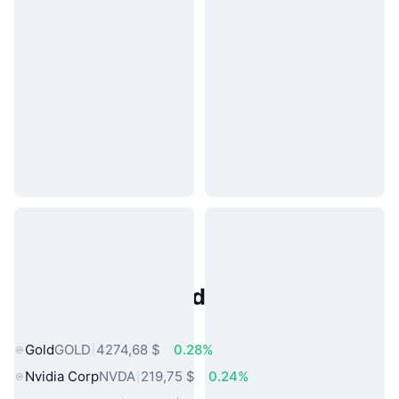
Activos del Mundo Real
Populares
Gold
GOLD
4274,68 $
0.28%
Nvidia Corp
NVDA
219,75 $
0.24%