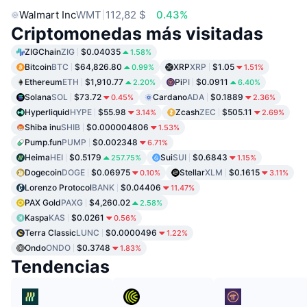
Walmart Inc
WMT
112,82 $
0.43%
Criptomonedas más visitadas
ZIGChain
ZIG
$0.04035
1.58%
Bitcoin
BTC
$64,826.80
XRP
XRP
$1.05
0.99%
1.51%
Ethereum
ETH
$1,910.77
Pi
PI
$0.0911
2.20%
6.40%
Solana
SOL
$73.72
Cardano
ADA
$0.1889
0.45%
2.36%
Hyperliquid
HYPE
$55.98
Zcash
ZEC
$505.11
3.14%
2.69%
Shiba inu
SHIB
$0.000004806
1.53%
Pump.fun
PUMP
$0.002348
6.71%
Heima
HEI
$0.5179
Sui
SUI
$0.6843
257.75%
1.15%
Dogecoin
DOGE
$0.06975
Stellar
XLM
$0.1615
0.10%
3.11%
Lorenzo Protocol
BANK
$0.04406
11.47%
PAX Gold
PAXG
$4,260.02
2.58%
Kaspa
KAS
$0.0261
0.56%
Terra Classic
LUNC
$0.0000496
1.22%
Ondo
ONDO
$0.3748
1.83%
Tendencias