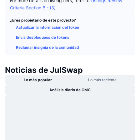
For more details on listing tiers, refer to
Listings Review
Tendencias
ETF de criptomonedas
Criteria Section B - (3).
Aprender
CMC MCP
Nuevo
ETF de Bitcoin
¿Eres propietario de este proyecto?
x402
Noticias
Actualizar la información del token
Cripto
ETF de Ethereum
Envía desbloqueos de tokens
Academia
Reclamar insignia de la comunidad
Política
Análisis técnico
Investigación
Deportes
Noticias de JulSwap
RSI
Vídeos
Finanzas
Lo más popular
Lo más reciente
MACD
Glosario
Análisis diario de CMC
Tecnología
Derivados
Campañas
NFT
Vista general
Airdrops
Estadísticas generales de NFT
Liquidaciones
Recompensas de diamante