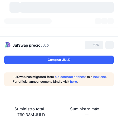
Criptomonedas
Paneles
Criptomonedas
DexScan
Mercados
Ranking
JulSwap
precio
27K
JULD
Señales
Exchanges
Categorías
New
Visión general del mercado
Comprar JULD
Más populares
Comunidad
Imágenes antiguas
Mercado Spot
Exchanges centralizados
JulSwap has migrated from
old contract address
to a
new one
.
Nuevo
Feeds
API
Desbloqueos de tokens
Núm. de criptomonedas
For official announcement, kindly visit
here
.
Spot
Ganadores
Temas
Rendimientos
Productos
Tesorerías de Bitcoin
Derivados
API
Explorador de memes
Directos
Activos del mundo real
Tesorerías de BNB
Productos
Cripto API
Suministro total
Suministro máx.
Exchanges descentralizados
799,38M JULD
--