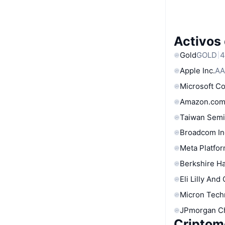
Activos
Gold
GOLD
4
Apple Inc.
AA
Microsoft C
Amazon.com
Taiwan Semi
Broadcom In
Meta Platfor
Berkshire Ha
Eli Lilly And
Micron Tech
JPmorgan C
Criptom