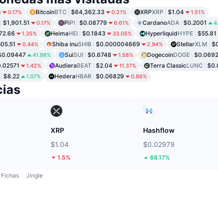
8
Bitcoin
BTC
$64,362.33
XRP
XRP
$1.04
0.17%
0.21%
1.51%
$1,901.51
Pi
PI
$0.08779
Cardano
ADA
$0.2001
0.17%
6.61%
4
72.66
Heima
HEI
$0.1843
Hyperliquid
HYPE
$55.81
1.35%
33.05%
05.51
Shiba inu
SHIB
$0.000004669
Stellar
XLM
$
0.44%
2.94%
$0.09447
Sui
SUI
$0.6748
Dogecoin
DOGE
$0.069
41.98%
1.58%
.02571
Audiera
BEAT
$2.04
Terra Classic
LUNC
$0.
1.42%
11.37%
$8.22
Hedera
HBAR
$0.06829
1.07%
0.86%
ias
XRP
Hashflow
$1.04
$0.02979
1.5%
68.17%
Fichas
Jingle