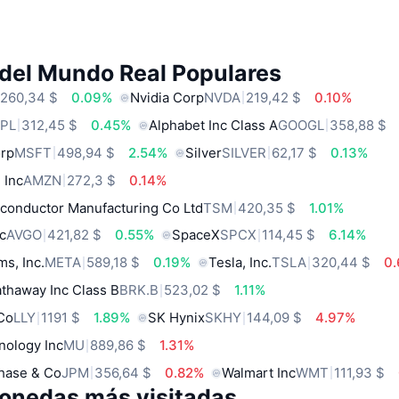
 del Mundo Real Populares
260,34 $
0.09%
Nvidia Corp
NVDA
219,42 $
0.10%
PL
312,45 $
0.45%
Alphabet Inc Class A
GOOGL
358,88 $
orp
MSFT
498,94 $
2.54%
Silver
SILVER
62,17 $
0.13%
 Inc
AMZN
272,3 $
0.14%
conductor Manufacturing Co Ltd
TSM
420,35 $
1.01%
c
AVGO
421,82 $
0.55%
SpaceX
SPCX
114,45 $
6.14%
ms, Inc.
META
589,18 $
0.19%
Tesla, Inc.
TSLA
320,44 $
0
thaway Inc Class B
BRK.B
523,02 $
1.11%
 Co
LLY
1191 $
1.89%
SK Hynix
SKHY
144,09 $
4.97%
nology Inc
MU
889,86 $
1.31%
hase & Co
JPM
356,64 $
0.82%
Walmart Inc
WMT
111,93 $
onedas más visitadas