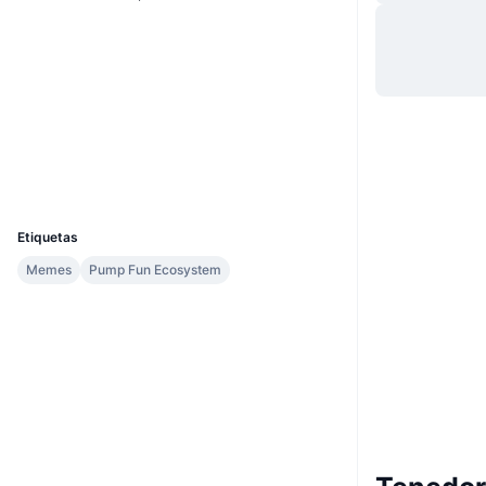
Web
Website
Redes Sociales
Contratos
WrDYG6...GVpump
Exploradores
solscan.io
Carteras
UCID
36359
Etiquetas
Memes
Pump Fun Ecosystem