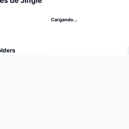
es de Jingle
Cargando...
olders