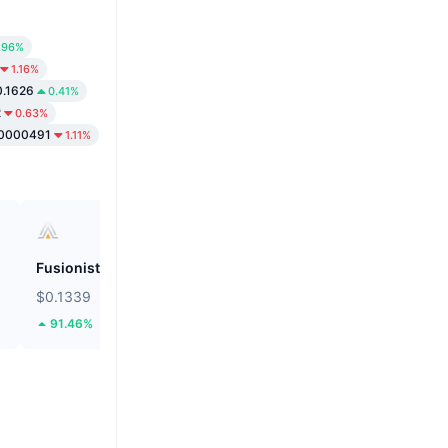
.96%
1.16%
0.1626
0.41%
2
0.63%
0000491
1.11%
Fusionist
ZEROBASE
$0.1339
$0.1848
91.46%
42.05%