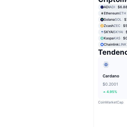
ADI
ADI
$6.8
Ethereum
ETH
Solana
SOL
$
Zcash
ZEC
$5
SKYAI
SKYAI
Kaspa
KAS
$0
Chainlink
LINK
Tendenc
Cardano
$0.2001
4.95%
CoinMarketCap