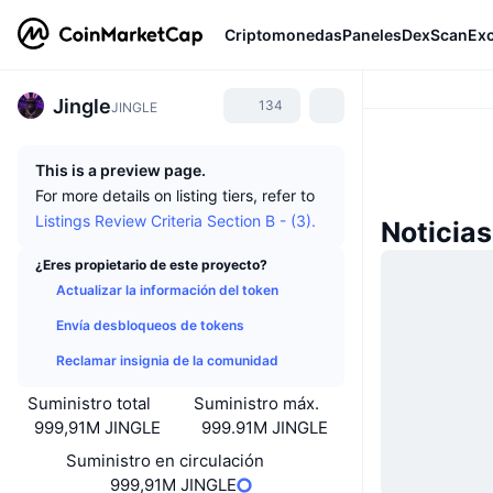
Criptomonedas
Paneles
DexScan
Ex
Jingle
134
JINGLE
This is a preview page.
For more details on listing tiers, refer to
Listings Review Criteria Section B - (3).
Noticias
¿Eres propietario de este proyecto?
Actualizar la información del token
Envía desbloqueos de tokens
Reclamar insignia de la comunidad
Suministro total
Suministro máx.
999,91M JINGLE
999.91M JINGLE
Suministro en circulación
999,91M JINGLE