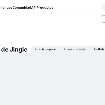
changes
Comunidad
API
Productos
 de Jingle
Lo más popular
Lo más reciente
Análisi