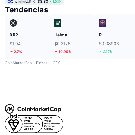
Chainlink
LINK
$8.30
1.03%
Tendencias
XRP
Heima
Pi
$1.04
$0.2126
$0.08906
2.7%
10.95%
2.17%
CoinMarketCap
Fichas
iCEX