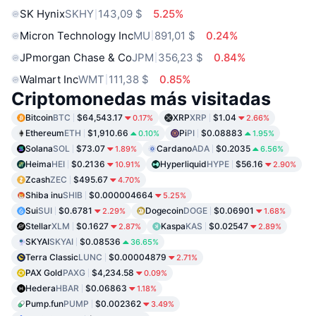
SK Hynix
SKHY
143,09 $
5.25%
Micron Technology Inc
MU
891,01 $
0.24%
JPmorgan Chase & Co
JPM
356,23 $
0.84%
Walmart Inc
WMT
111,38 $
0.85%
Criptomonedas más visitadas
Bitcoin
BTC
$64,543.17
XRP
XRP
$1.04
0.17%
2.66%
Ethereum
ETH
$1,910.66
Pi
PI
$0.08883
0.10%
1.95%
Solana
SOL
$73.07
Cardano
ADA
$0.2035
1.89%
6.56%
Heima
HEI
$0.2136
Hyperliquid
HYPE
$56.16
10.91%
2.90%
Zcash
ZEC
$495.67
4.70%
Shiba inu
SHIB
$0.000004664
5.25%
Sui
SUI
$0.6781
Dogecoin
DOGE
$0.06901
2.29%
1.68%
Stellar
XLM
$0.1627
Kaspa
KAS
$0.02547
2.87%
2.89%
SKYAI
SKYAI
$0.08536
36.65%
Terra Classic
LUNC
$0.00004879
2.71%
PAX Gold
PAXG
$4,234.58
0.09%
Hedera
HBAR
$0.06863
1.18%
Pump.fun
PUMP
$0.002362
3.49%