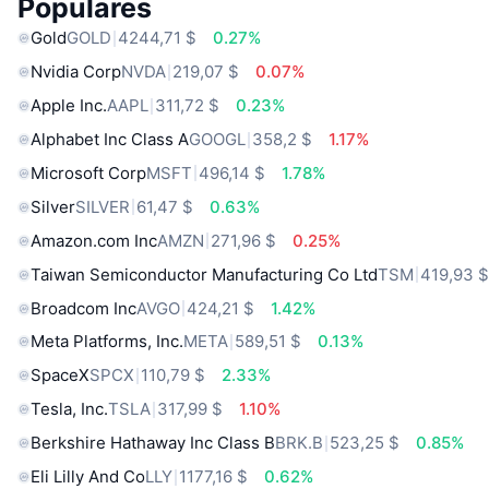
Populares
Gold
GOLD
4244,71 $
0.27%
Nvidia Corp
NVDA
219,07 $
0.07%
Apple Inc.
AAPL
311,72 $
0.23%
Alphabet Inc Class A
GOOGL
358,2 $
1.17%
Microsoft Corp
MSFT
496,14 $
1.78%
Silver
SILVER
61,47 $
0.63%
Amazon.com Inc
AMZN
271,96 $
0.25%
Taiwan Semiconductor Manufacturing Co Ltd
TSM
419,93 
Broadcom Inc
AVGO
424,21 $
1.42%
Meta Platforms, Inc.
META
589,51 $
0.13%
SpaceX
SPCX
110,79 $
2.33%
Tesla, Inc.
TSLA
317,99 $
1.10%
Berkshire Hathaway Inc Class B
BRK.B
523,25 $
0.85%
Eli Lilly And Co
LLY
1177,16 $
0.62%