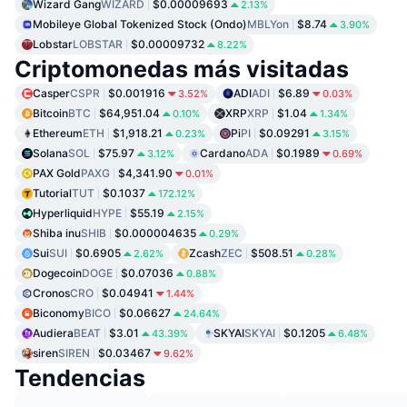
Wizard Gang
WIZARD
$0.00009693
2.13%
Mobileye Global Tokenized Stock (Ondo)
MBLYon
$8.74
3.90%
Lobstar
LOBSTAR
$0.00009732
8.22%
Criptomonedas más visitadas
Casper
CSPR
$0.001916
ADI
ADI
$6.89
3.52%
0.03%
Bitcoin
BTC
$64,951.04
XRP
XRP
$1.04
0.10%
1.34%
Ethereum
ETH
$1,918.21
Pi
PI
$0.09291
0.23%
3.15%
Solana
SOL
$75.97
Cardano
ADA
$0.1989
3.12%
0.69%
PAX Gold
PAXG
$4,341.90
0.01%
Tutorial
TUT
$0.1037
172.12%
Hyperliquid
HYPE
$55.19
2.15%
Shiba inu
SHIB
$0.000004635
0.29%
Sui
SUI
$0.6905
Zcash
ZEC
$508.51
2.62%
0.28%
Dogecoin
DOGE
$0.07036
0.88%
Cronos
CRO
$0.04941
1.44%
Biconomy
BICO
$0.06627
24.64%
Audiera
BEAT
$3.01
SKYAI
SKYAI
$0.1205
43.39%
6.48%
siren
SIREN
$0.03467
9.62%
Tendencias