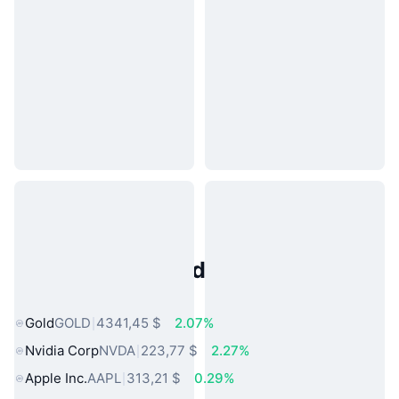
Activos del Mundo Real
Populares
Gold
GOLD
4341,45 $
2.07%
Nvidia Corp
NVDA
223,77 $
2.27%
Apple Inc.
AAPL
313,21 $
0.29%