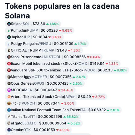
Tokens populares en la cadena
Solana
Solana
SOL
$73.86
1.65%
Pump.fun
PUMP
$0.00226
5.65%
Jupiter
JUP
$0.1804
0.43%
Pudgy Penguins
PENGU
$0.006109
1.74%
OFFICIAL TRUMP
TRUMP
$1.48
1.30%
Stool Prisondente
JAILSTOOL
$0.0008556
0.64%
Exxon Mobil tokenized stock (xStock)
XOMX
$149.84
1.33%
Vanguard S&P 500 tokenized ETF (xStock)
VOOx
$682.33
0.00%
Mother Iggy
MOTHER
$0.0007356
2.67%
Opus Genesis
OPUS
$0.0007425
2.50%
MECCA
MEA
$0.0004347
24.48%
Arteris Tokenized Stock (Ondo)
AIPon
$30.49
3.72%
パンチ
PUNCH
$0.0007344
3.00%
Italian National Football Team Fan Token
ITA
$0.06332
2.01%
Titan's Tap
TIT
$0.00002599
85.82%
el gato
ELGATO
$0.000009654
0.52%
Octokn
OTK
$0.0001959
4.99%