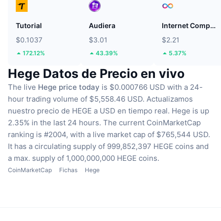
Tutorial
Audiera
Internet Computer
$0.1037
$3.01
$2.21
172.12%
43.39%
5.37%
Hege Datos de Precio en vivo
The live
Hege price today
is $0.000766 USD with a 24-
hour trading volume of $5,558.46 USD.
Actualizamos
nuestro precio de HEGE a USD en tiempo real.
Hege is up
2.35% in the last 24 hours.
The current CoinMarketCap
ranking is #2004, with a live market cap of $765,544 USD.
It has a circulating supply of 999,852,397 HEGE coins
and
a max. supply of 1,000,000,000 HEGE coins.
CoinMarketCap
Fichas
Hege