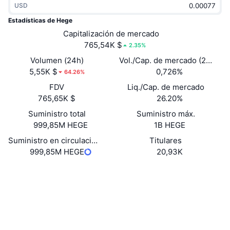
USD
Tendencias
ETF de criptomonedas
Aprender
CMC MCP
Estadísticas de Hege
Nuevo
Capitalización de mercado
ETF de Bitcoin
x402
Noticias
765,54K $
2.35%
Cripto
ETF de Ethereum
Volumen (24h)
Vol./Cap. de mercado (24 h)
Academia
5,55K $
0,726%
64.26%
Política
FDV
Liq./Cap. de mercado
Análisis técnico
Investigación
765,65K $
26.20%
Deportes
Suministro total
Suministro máx.
RSI
Vídeos
999,85M HEGE
1B HEGE
Finanzas
MACD
Suministro en circulación
Titulares
Glosario
999,85M HEGE
20,93K
Tecnología
Web
Website
Whitepaper
Derivados
Campañas
Redes Sociales
NFT
Vista general
Contratos
ULwSJm...FxHXFy
Airdrops
Exploradores
solscan.io
Estadísticas generales de NFT
Liquidaciones
Recompensas de diamante
Carteras