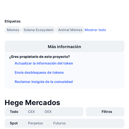
Próximas ventas
Tasas de financiación
Aprende y Gana
UCID
31044
Etiquetas
Calendarios
Memes
Solana Ecosystem
Animal Memes
Mostrar todo
Boost
Calendario de ICO
Más información
Calendario de eventos
¿Eres propietario de este proyecto?
Actualizar la información del token
Envía desbloqueos de tokens
Reclamar insignia de la comunidad
Hege Mercados
Todo
CEX
DEX
Filtros
Spot
Perpetuo
Futuros