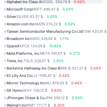
Alphabet Inc Class A
GOOGL
354,79 $
0.96%
Microsoft Corp
MSFT
499,47 $
0.03%
Silver
SILVER
63,57 $
3.05%
Amazon.com Inc
AMZN
274,32 $
0.82%
Taiwan Semiconductor Manufacturing Co Ltd
TSM
420,61 $
Broadcom Inc
AVGO
426,64 $
1.71%
SpaceX
SPCX
134,09 $
15.83%
Meta Platforms, Inc.
META
591,67 $
0.37%
Tesla, Inc.
TSLA
328,97 $
2.83%
Berkshire Hathaway Inc Class B
BRK.B
521,37 $
0.54%
Eli Lilly And Co
LLY
1185,87 $
0.52%
Micron Technology Inc
MU
879,93 $
0.44%
SK Hynix
SKHY
138,15 $
3.92%
JPmorgan Chase & Co
JPM
358,12 $
0.34%
Walmart Inc
WMT
111,77 $
0.20%