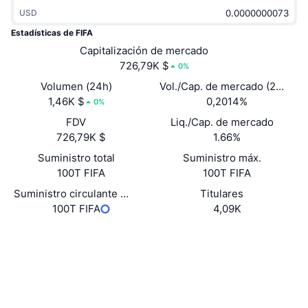
Tendencias
ETF de criptomonedas
USD
Aprender
CMC MCP
Estadísticas de FIFA
Nuevo
ETF de Bitcoin
Capitalización de mercado
x402
Noticias
726,79K $
0%
Cripto
ETF de Ethereum
Volumen (24h)
Vol./Cap. de mercado (24 h)
Academia
1,46K $
0,2014%
0%
Política
Análisis técnico
FDV
Liq./Cap. de mercado
Investigación
726,79K $
1.66%
Deportes
RSI
Vídeos
Suministro total
Suministro máx.
100T FIFA
100T FIFA
Finanzas
MACD
Glosario
Suministro circulante auto reportado
Titulares
100T FIFA
4,09K
Tecnología
Derivados
Campañas
Web
Website
Redes Sociales
NFT
Vista general
Airdrops
Contratos
0x6664...cAF304
Estadísticas generales de NFT
Exploradores
etherscan.io
Liquidaciones
Recompensas de diamante
Carteras