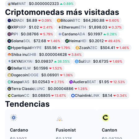
Wat
WAT
$0.0000002323
0.89%
Criptomonedas más visitadas
ADI
ADI
$6.89
Bitcoin
BTC
$64,260.88
0.09%
0.60%
XRP
XRP
$1.02
Ethereum
ETH
$1,898.03
2.41%
0.37%
Pi
PI
$0.08766
Cardano
ADA
$0.1997
5.79%
6.28%
Solana
SOL
$72.68
Heima
HEI
$0.2012
1.46%
49.43%
Hyperliquid
HYPE
$55.56
Zcash
ZEC
$504.41
1.79%
1.46%
Shiba inu
SHIB
$0.000004628
3.84%
SKYAI
SKYAI
$0.09837
Sui
SUI
$0.6735
38.55%
1.69%
Stellar
XLM
$0.1596
1.52%
Dogecoin
DOGE
$0.06901
1.06%
Kaspa
KAS
$0.02543
Audiera
BEAT
$1.95
2.73%
12.53%
Terra Classic
LUNC
$0.00004886
1.28%
Canton
CC
$0.08805
Chainlink
LINK
$8.14
13.67%
0.34%
Tendencias
Cardano
Fusionist
Canton
$0.1997
$0.1275
$0.08799