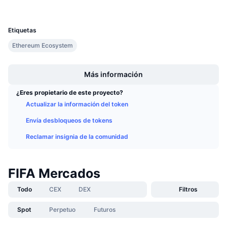
Próximas ventas
UCID
Tasas de financiación
36523
Aprende y Gana
Etiquetas
Ethereum Ecosystem
Calendarios
Boost
Calendario de ICO
Más información
¿Eres propietario de este proyecto?
Calendario de eventos
Actualizar la información del token
Envía desbloqueos de tokens
Reclamar insignia de la comunidad
FIFA Mercados
Todo
CEX
DEX
Filtros
Spot
Perpetuo
Futuros