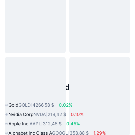
Activos del Mundo Real
Populares
Gold
GOLD
4266,58 $
0.02%
Nvidia Corp
NVDA
219,42 $
0.10%
Apple Inc.
AAPL
312,45 $
0.45%
Alphabet Inc Class A
GOOGL
358,88 $
1.29%