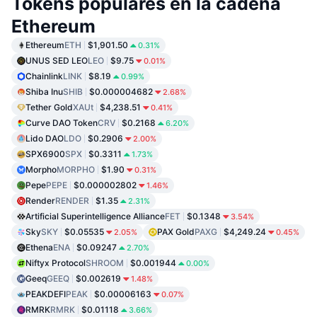
Tokens populares en la cadena
Ethereum
Ethereum
ETH
$1,901.50
0.31%
UNUS SED LEO
LEO
$9.75
0.01%
Chainlink
LINK
$8.19
0.99%
Shiba Inu
SHIB
$0.000004682
2.68%
Tether Gold
XAUt
$4,238.51
0.41%
Curve DAO Token
CRV
$0.2168
6.20%
Lido DAO
LDO
$0.2906
2.00%
SPX6900
SPX
$0.3311
1.73%
Morpho
MORPHO
$1.90
0.31%
Pepe
PEPE
$0.000002802
1.46%
Render
RENDER
$1.35
2.31%
Artificial Superintelligence Alliance
FET
$0.1348
3.54%
Sky
SKY
$0.05535
PAX Gold
PAXG
$4,249.24
2.05%
0.45%
Ethena
ENA
$0.09247
2.70%
Niftyx Protocol
SHROOM
$0.001944
0.00%
Geeq
GEEQ
$0.002619
1.48%
PEAKDEFI
PEAK
$0.00006163
0.07%
RMRK
RMRK
$0.01118
3.66%