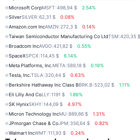
Microsoft Corp
MSFT
498,94 $
2.54%
Silver
SILVER
62,31 $
0.08%
Amazon.com Inc
AMZN
272,3 $
0.14%
Taiwan Semiconductor Manufacturing Co Ltd
TSM
420,35 
Broadcom Inc
AVGO
421,82 $
0.55%
SpaceX
SPCX
114,45 $
6.14%
Meta Platforms, Inc.
META
589,18 $
0.19%
Tesla, Inc.
TSLA
320,44 $
0.63%
Berkshire Hathaway Inc Class B
BRK.B
523,02 $
1.11%
Eli Lilly And Co
LLY
1191 $
1.89%
SK Hynix
SKHY
144,09 $
4.97%
Micron Technology Inc
MU
889,86 $
1.31%
JPmorgan Chase & Co
JPM
356,64 $
0.82%
Walmart Inc
WMT
111,93 $
0.24%