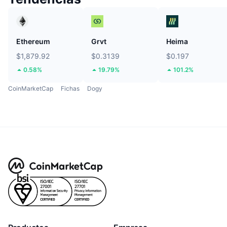
Ethereum
Grvt
Heima
$1,879.92
$0.3139
$0.197
0.58%
19.79%
101.2%
CoinMarketCap
Fichas
Dogy