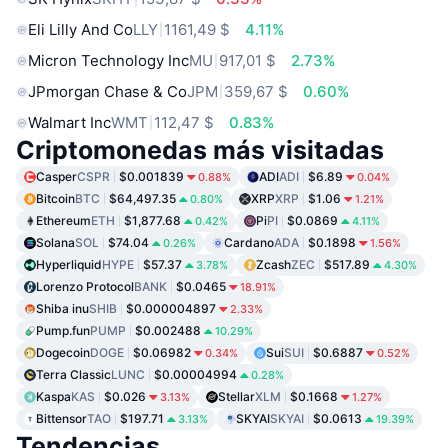
Eli Lilly And Co
LLY
1161,49 $
4.11%
Micron Technology Inc
MU
917,01 $
2.73%
JPmorgan Chase & Co
JPM
359,67 $
0.60%
Walmart Inc
WMT
112,47 $
0.83%
Criptomonedas más visitadas
Casper
CSPR
$0.001839
ADI
ADI
$6.89
0.88%
0.04%
Bitcoin
BTC
$64,497.35
XRP
XRP
$1.06
0.80%
1.21%
Ethereum
ETH
$1,877.68
Pi
PI
$0.0869
0.42%
4.11%
Solana
SOL
$74.04
Cardano
ADA
$0.1898
0.26%
1.56%
Hyperliquid
HYPE
$57.37
Zcash
ZEC
$517.89
3.78%
4.30%
Lorenzo Protocol
BANK
$0.0465
18.91%
Shiba inu
SHIB
$0.000004897
2.33%
Pump.fun
PUMP
$0.002488
10.29%
Dogecoin
DOGE
$0.06982
Sui
SUI
$0.6887
0.34%
0.52%
Terra Classic
LUNC
$0.00004994
0.28%
Kaspa
KAS
$0.026
Stellar
XLM
$0.1668
3.13%
1.27%
Bittensor
TAO
$197.71
SKYAI
SKYAI
$0.0613
3.13%
19.39%
Tendencias