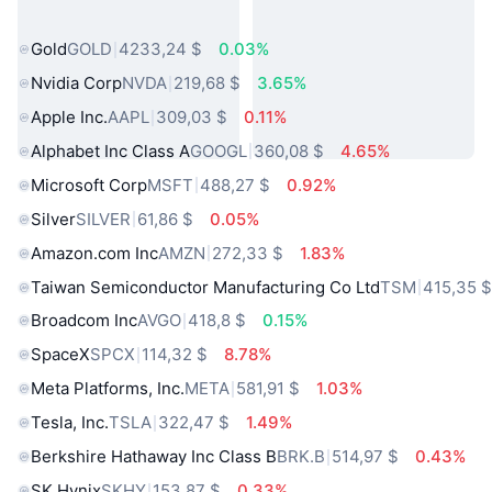
Populares
Gold
GOLD
4233,24 $
0.03%
Nvidia Corp
NVDA
219,68 $
3.65%
Apple Inc.
AAPL
309,03 $
0.11%
Alphabet Inc Class A
GOOGL
360,08 $
4.65%
Microsoft Corp
MSFT
488,27 $
0.92%
Silver
SILVER
61,86 $
0.05%
Amazon.com Inc
AMZN
272,33 $
1.83%
Taiwan Semiconductor Manufacturing Co Ltd
TSM
415,35 
Broadcom Inc
AVGO
418,8 $
0.15%
SpaceX
SPCX
114,32 $
8.78%
Meta Platforms, Inc.
META
581,91 $
1.03%
Tesla, Inc.
TSLA
322,47 $
1.49%
Berkshire Hathaway Inc Class B
BRK.B
514,97 $
0.43%
SK Hynix
SKHY
153,87 $
0.33%