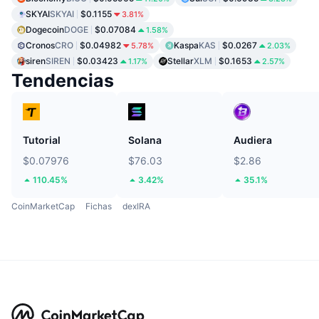
SKYAI
SKYAI
$0.1155
3.81%
Dogecoin
DOGE
$0.07084
1.58%
Cronos
CRO
$0.04982
Kaspa
KAS
$0.0267
5.78%
2.03%
siren
SIREN
$0.03423
Stellar
XLM
$0.1653
1.17%
2.57%
Tendencias
Tutorial
Solana
Audiera
$0.07976
$76.03
$2.86
110.45%
3.42%
35.1%
CoinMarketCap
Fichas
dexIRA