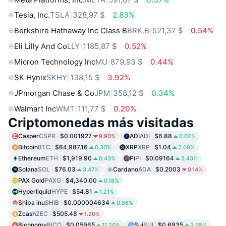
Tesla, Inc.
TSLA
328,97 $
2.83%
Berkshire Hathaway Inc Class B
BRK.B
521,37 $
0.54%
Eli Lilly And Co
LLY
1185,87 $
0.52%
Micron Technology Inc
MU
879,93 $
0.44%
SK Hynix
SKHY
138,15 $
3.92%
JPmorgan Chase & Co
JPM
358,12 $
0.34%
Walmart Inc
WMT
111,77 $
0.20%
Criptomonedas más visitadas
Casper
CSPR
$0.001927
ADI
ADI
$6.88
9.90%
0.02%
Bitcoin
BTC
$64,987.16
XRP
XRP
$1.04
0.30%
2.00%
Ethereum
ETH
$1,919.90
Pi
PI
$0.09164
0.43%
3.43%
Solana
SOL
$76.03
Cardano
ADA
$0.2003
3.47%
0.14%
PAX Gold
PAXG
$4,340.00
0.18%
Hyperliquid
HYPE
$54.81
1.21%
Shiba inu
SHIB
$0.000004634
0.86%
Zcash
ZEC
$505.48
1.20%
Biconomy
BICO
$0.05965
Sui
SUI
$0.6935
11.20%
3.28%