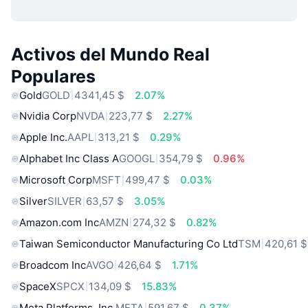
Activos del Mundo Real
Populares
Gold
GOLD
4341,45 $
2.07%
Nvidia Corp
NVDA
223,77 $
2.27%
Apple Inc.
AAPL
313,21 $
0.29%
Alphabet Inc Class A
GOOGL
354,79 $
0.96%
Microsoft Corp
MSFT
499,47 $
0.03%
Silver
SILVER
63,57 $
3.05%
Amazon.com Inc
AMZN
274,32 $
0.82%
Taiwan Semiconductor Manufacturing Co Ltd
TSM
420,61 $
Broadcom Inc
AVGO
426,64 $
1.71%
SpaceX
SPCX
134,09 $
15.83%
Meta Platforms, Inc.
META
591,67 $
0.37%