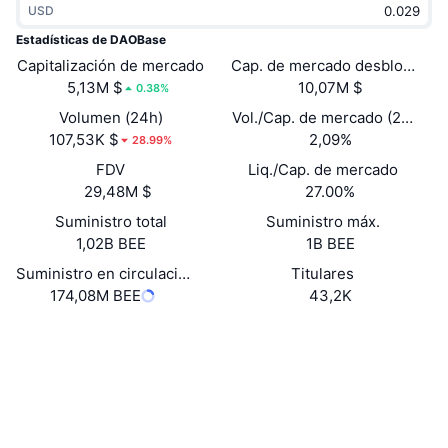
USD
Tendencias
ETF de criptomonedas
Aprender
CMC MCP
Estadísticas de DAOBase
Capitalización de mercado
Nuevo
Cap. de mercado desbloquead
ETF de Bitcoin
x402
Noticias
5,13M $
10,07M $
0.38%
Cripto
ETF de Ethereum
Volumen (24h)
Vol./Cap. de mercado (24 h)
Academia
107,53K $
2,09%
28.99%
Política
FDV
Liq./Cap. de mercado
Análisis técnico
Investigación
29,48M $
27.00%
Deportes
Suministro total
Suministro máx.
RSI
Vídeos
1,02B BEE
1B BEE
Finanzas
MACD
Suministro en circulación
Titulares
Glosario
174,08M BEE
43,2K
Tecnología
Web
Website
Whitepaper
Derivados
Campañas
NFT
Redes Sociales
Vista general
Airdrops
Estadísticas generales de NFT
0xDB6f...07D6E1
Contratos
Liquidaciones
Recompensas de diamante