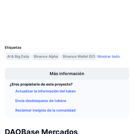
4.1
Próximas ventas
Calificación (CertiK)
Tasas de financiación
Aprende y Gana
basescan.org
Exploradores
Calendarios
Carteras
UCID
36846
Calendario de ICO
Etiquetas
AI & Big Data
Binance Alpha
Binance Wallet IDO
Mostrar todo
Calendario de eventos
Boost
Más información
¿Eres propietario de este proyecto?
Actualizar la información del token
Envía desbloqueos de tokens
Reclamar insignia de la comunidad
DAOBase Mercados