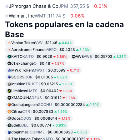
JPmorgan Chase & Co
JPM
357,55 $
0.01%
Walmart Inc
WMT
111,74 $
0.06%
Tokens populares en la cadena
Base
Venice Token
VVV
$11.46
0.04%
Aerodrome Finance
AERO
$0.4323
3.23%
KAITO
KAITO
$0.9028
AWE
AWE
$0.05702
3.86%
1.33%
o1.exchange
O
$0.48
1.57%
MWX Token
MWXT
$0.05599
0.71%
SCOR
SCOR
$0.01305
0.02%
Intuition
TRUST
$0.05215
2.05%
Limitless
LMTS
$0.06402
1.86%
XMAQUINA
DEUS
$0.01912
1.26%
Gochujangcoin
GOCHU
$0.0000002284
0.70%
Citrea
CTR
$0.007833
1.99%
Odos
ODOS
$0.0008614
1.19%
Edel
EDEL
$0.006774
0.93%
doginme
DOGINME
$0.00005923
0.95%
The Nation Token
NATO
$0.0000001022
0.33%