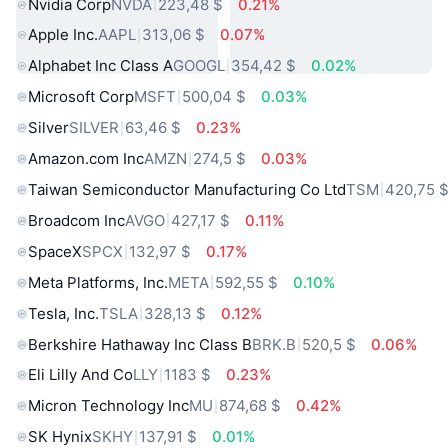
Nvidia Corp
NVDA
223,48 $
0.21%
Apple Inc.
AAPL
313,06 $
0.07%
Alphabet Inc Class A
GOOGL
354,42 $
0.02%
Microsoft Corp
MSFT
500,04 $
0.03%
Silver
SILVER
63,46 $
0.23%
Amazon.com Inc
AMZN
274,5 $
0.03%
Taiwan Semiconductor Manufacturing Co Ltd
TSM
420,75 
Broadcom Inc
AVGO
427,17 $
0.11%
SpaceX
SPCX
132,97 $
0.17%
Meta Platforms, Inc.
META
592,55 $
0.10%
Tesla, Inc.
TSLA
328,13 $
0.12%
Berkshire Hathaway Inc Class B
BRK.B
520,5 $
0.06%
Eli Lilly And Co
LLY
1183 $
0.23%
Micron Technology Inc
MU
874,68 $
0.42%
SK Hynix
SKHY
137,91 $
0.01%