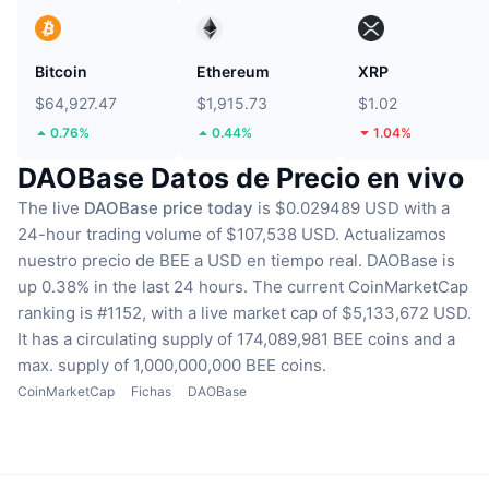
Bitcoin
Ethereum
XRP
$64,927.47
$1,915.73
$1.02
0.76%
0.44%
1.04%
DAOBase Datos de Precio en vivo
The live
DAOBase price today
is $0.029489 USD with a
24-hour trading volume of $107,538 USD.
Actualizamos
nuestro precio de BEE a USD en tiempo real.
DAOBase is
up 0.38% in the last 24 hours.
The current CoinMarketCap
ranking is #1152, with a live market cap of $5,133,672 USD.
It has a circulating supply of 174,089,981 BEE coins
and a
max. supply of 1,000,000,000 BEE coins.
CoinMarketCap
Fichas
DAOBase