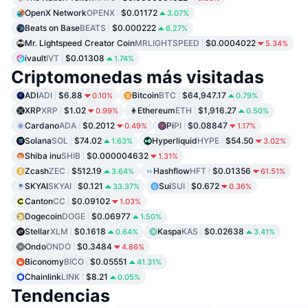
OpenX Network
OPENX
$0.01172
3.07%
Beats on Base
BEATS
$0.000222
6.27%
Mr. Lightspeed Creator Coin
MRLIGHTSPEED
$0.0004022
5.34%
ivault
IVT
$0.01308
1.74%
Criptomonedas más visitadas
ADI
ADI
$6.88
Bitcoin
BTC
$64,947.17
0.10%
0.79%
XRP
XRP
$1.02
Ethereum
ETH
$1,916.27
0.99%
0.50%
Cardano
ADA
$0.2012
Pi
PI
$0.08847
0.49%
1.17%
Solana
SOL
$74.02
Hyperliquid
HYPE
$54.50
1.63%
3.02%
Shiba inu
SHIB
$0.000004632
1.31%
Zcash
ZEC
$512.19
Hashflow
HFT
$0.01356
3.64%
61.51%
SKYAI
SKYAI
$0.121
Sui
SUI
$0.672
33.37%
0.36%
Canton
CC
$0.09102
1.03%
Dogecoin
DOGE
$0.06977
1.50%
Stellar
XLM
$0.1618
Kaspa
KAS
$0.02638
0.64%
3.41%
Ondo
ONDO
$0.3484
4.86%
Biconomy
BICO
$0.05551
41.31%
Chainlink
LINK
$8.21
0.05%
Tendencias