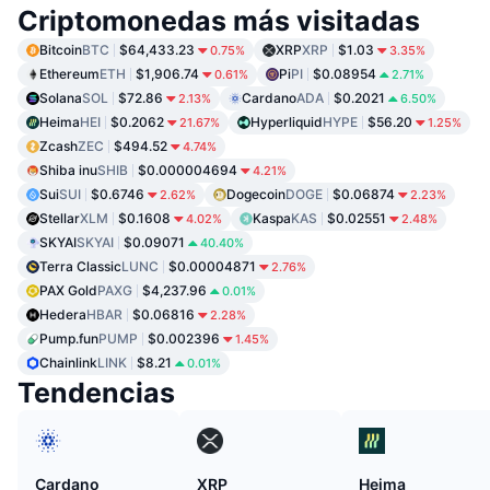
Criptomonedas más visitadas
Bitcoin
BTC
$64,433.23
XRP
XRP
$1.03
0.75%
3.35%
Ethereum
ETH
$1,906.74
Pi
PI
$0.08954
0.61%
2.71%
Solana
SOL
$72.86
Cardano
ADA
$0.2021
2.13%
6.50%
Heima
HEI
$0.2062
Hyperliquid
HYPE
$56.20
21.67%
1.25%
Zcash
ZEC
$494.52
4.74%
Shiba inu
SHIB
$0.000004694
4.21%
Sui
SUI
$0.6746
Dogecoin
DOGE
$0.06874
2.62%
2.23%
Stellar
XLM
$0.1608
Kaspa
KAS
$0.02551
4.02%
2.48%
SKYAI
SKYAI
$0.09071
40.40%
Terra Classic
LUNC
$0.00004871
2.76%
PAX Gold
PAXG
$4,237.96
0.01%
Hedera
HBAR
$0.06816
2.28%
Pump.fun
PUMP
$0.002396
1.45%
Chainlink
LINK
$8.21
0.01%
Tendencias
Cardano
XRP
Heima