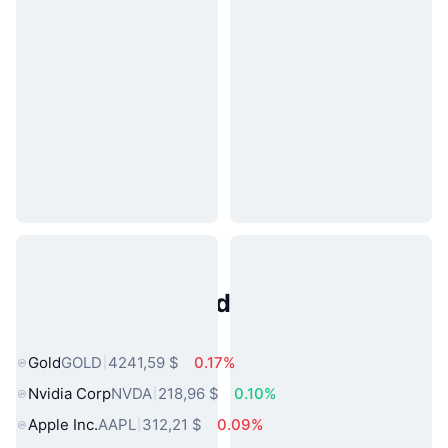
Activos del Mundo Real
Populares
Gold
GOLD
4241,59 $
0.17%
Nvidia Corp
NVDA
218,96 $
0.10%
Apple Inc.
AAPL
312,21 $
0.09%