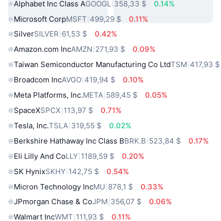
Alphabet Inc Class A
GOOGL
358,33 $
0.14%
Microsoft Corp
MSFT
499,29 $
0.11%
Silver
SILVER
61,53 $
0.42%
Amazon.com Inc
AMZN
271,93 $
0.09%
Taiwan Semiconductor Manufacturing Co Ltd
TSM
417,93 $
Broadcom Inc
AVGO
419,94 $
0.10%
Meta Platforms, Inc.
META
589,45 $
0.05%
SpaceX
SPCX
113,97 $
0.71%
Tesla, Inc.
TSLA
319,55 $
0.02%
Berkshire Hathaway Inc Class B
BRK.B
523,84 $
0.17%
Eli Lilly And Co
LLY
1189,59 $
0.20%
SK Hynix
SKHY
142,75 $
0.54%
Micron Technology Inc
MU
878,1 $
0.33%
JPmorgan Chase & Co
JPM
356,07 $
0.06%
Walmart Inc
WMT
111,93 $
0.11%