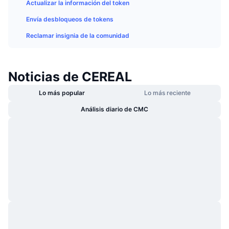
Actualizar la información del token
Tendencias
ETF de criptomonedas
Aprender
CMC MCP
Envía desbloqueos de tokens
Nuevo
ETF de Bitcoin
Reclamar insignia de la comunidad
x402
Noticias
Cripto
ETF de Ethereum
Academia
Noticias de CEREAL
Política
Análisis técnico
Investigación
Lo más popular
Lo más reciente
Deportes
Análisis diario de CMC
RSI
Vídeos
Finanzas
MACD
Glosario
Tecnología
Derivados
Campañas
NFT
Vista general
Airdrops
Estadísticas generales de NFT
Liquidaciones
Recompensas de diamante