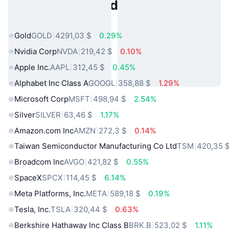
Activos del Mundo Real
Populares
Gold
GOLD
4291,03 $
0.29%
Nvidia Corp
NVDA
219,42 $
0.10%
Apple Inc.
AAPL
312,45 $
0.45%
Alphabet Inc Class A
GOOGL
358,88 $
1.29%
Microsoft Corp
MSFT
498,94 $
2.54%
Silver
SILVER
63,46 $
1.17%
Amazon.com Inc
AMZN
272,3 $
0.14%
Taiwan Semiconductor Manufacturing Co Ltd
TSM
420,35 
Broadcom Inc
AVGO
421,82 $
0.55%
SpaceX
SPCX
114,45 $
6.14%
Meta Platforms, Inc.
META
589,18 $
0.19%
Tesla, Inc.
TSLA
320,44 $
0.63%
Berkshire Hathaway Inc Class B
BRK.B
523,02 $
1.11%