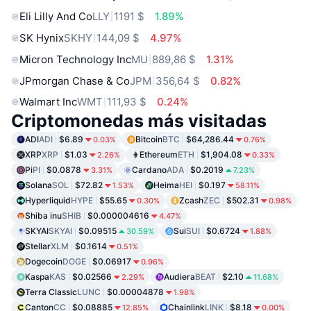
Eli Lilly And Co
LLY
1191 $
1.89%
SK Hynix
SKHY
144,09 $
4.97%
Micron Technology Inc
MU
889,86 $
1.31%
JPmorgan Chase & Co
JPM
356,64 $
0.82%
Walmart Inc
WMT
111,93 $
0.24%
Criptomonedas más visitadas
ADI
ADI
$6.89
Bitcoin
BTC
$64,286.44
0.03%
0.76%
XRP
XRP
$1.03
Ethereum
ETH
$1,904.08
2.26%
0.33%
Pi
PI
$0.0878
Cardano
ADA
$0.2019
3.31%
7.23%
Solana
SOL
$72.82
Heima
HEI
$0.197
1.53%
58.11%
Hyperliquid
HYPE
$55.65
Zcash
ZEC
$502.31
0.30%
0.98%
Shiba inu
SHIB
$0.000004616
4.47%
SKYAI
SKYAI
$0.09515
Sui
SUI
$0.6724
30.59%
1.88%
Stellar
XLM
$0.1614
0.51%
Dogecoin
DOGE
$0.06917
0.96%
Kaspa
KAS
$0.02566
Audiera
BEAT
$2.10
2.29%
11.68%
Terra Classic
LUNC
$0.00004878
1.98%
Canton
CC
$0.08885
Chainlink
LINK
$8.18
12.85%
0.00%