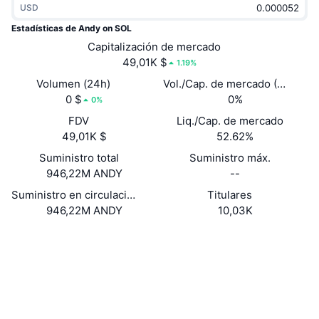
USD
Tendencias
ETF de criptomonedas
Aprender
CMC MCP
Estadísticas de Andy on SOL
Nuevo
Capitalización de mercado
ETF de Bitcoin
x402
Noticias
49,01K $
1.19%
Cripto
ETF de Ethereum
Volumen (24h)
Vol./Cap. de mercado (24 h)
Academia
0 $
0%
0%
Política
FDV
Liq./Cap. de mercado
Análisis técnico
Investigación
49,01K $
52.62%
Deportes
Suministro total
Suministro máx.
RSI
Vídeos
946,22M ANDY
--
Finanzas
MACD
Suministro en circulación
Titulares
Glosario
946,22M ANDY
10,03K
Tecnología
Web
Website
Derivados
Campañas
Redes Sociales
NFT
Vista general
Contratos
667w6y...Sw7yww
Airdrops
solscan.io
Estadísticas generales de NFT
Exploradores
Liquidaciones
Recompensas de diamante