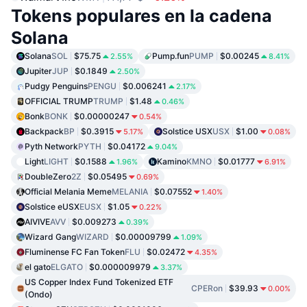
Tokens populares en la cadena
Solana
Solana
SOL
$75.75
Pump.fun
PUMP
$0.00245
2.55%
8.41%
Jupiter
JUP
$0.1849
2.50%
Pudgy Penguins
PENGU
$0.006241
2.17%
OFFICIAL TRUMP
TRUMP
$1.48
0.46%
Bonk
BONK
$0.00000247
0.54%
Backpack
BP
$0.3915
Solstice USX
USX
$1.00
5.17%
0.08%
Pyth Network
PYTH
$0.04172
9.04%
Light
LIGHT
$0.1588
Kamino
KMNO
$0.01777
1.96%
6.91%
DoubleZero
2Z
$0.05495
0.69%
Official Melania Meme
MELANIA
$0.07552
1.40%
Solstice eUSX
EUSX
$1.05
0.22%
AIVIVE
AVV
$0.009273
0.39%
Wizard Gang
WIZARD
$0.00009799
1.09%
Fluminense FC Fan Token
FLU
$0.02472
4.35%
el gato
ELGATO
$0.000009979
3.37%
US Copper Index Fund Tokenized ETF
CPERon
$39.93
0.00%
(Ondo)