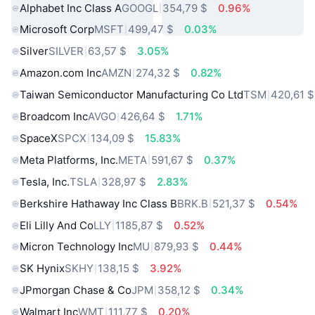
Alphabet Inc Class A
GOOGL
354,79 $
0.96%
Microsoft Corp
MSFT
499,47 $
0.03%
Silver
SILVER
63,57 $
3.05%
Amazon.com Inc
AMZN
274,32 $
0.82%
Taiwan Semiconductor Manufacturing Co Ltd
TSM
420,61 $
Broadcom Inc
AVGO
426,64 $
1.71%
SpaceX
SPCX
134,09 $
15.83%
Meta Platforms, Inc.
META
591,67 $
0.37%
Tesla, Inc.
TSLA
328,97 $
2.83%
Berkshire Hathaway Inc Class B
BRK.B
521,37 $
0.54%
Eli Lilly And Co
LLY
1185,87 $
0.52%
Micron Technology Inc
MU
879,93 $
0.44%
SK Hynix
SKHY
138,15 $
3.92%
JPmorgan Chase & Co
JPM
358,12 $
0.34%
Walmart Inc
WMT
111,77 $
0.20%