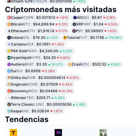
Stream SZN
STRSZN
$0.0001006
1.55%
Criptomonedas más visitadas
Casper
CSPR
$0.001913
ADI
ADI
$6.87
1.81%
0.18%
Bitcoin
BTC
$64,889.94
XRP
XRP
$1.04
0.13%
0.50%
Ethereum
ETH
$1,916.14
Pi
PI
$0.08993
0.17%
1.63%
Solana
SOL
$76.30
Tutorial
TUT
$0.1758
1.10%
179.98%
Cardano
ADA
$0.1961
1.42%
PAX Gold
PAXG
$4,349.00
0.23%
Hyperliquid
HYPE
$54.20
0.65%
Audiera
BEAT
$3.30
Zcash
ZEC
$522.52
30.07%
4.58%
Sui
SUI
$0.6906
0.26%
Shiba inu
SHIB
$0.000004614
0.61%
Dogecoin
DOGE
$0.07009
0.45%
Biconomy
BICO
$0.04466
21.74%
Bittensor
TAO
$205.71
4.48%
Terra Classic
LUNC
$0.00005036
2.48%
Kaspa
KAS
$0.02634
1.87%
Tendencias