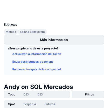
Próximas ventas
Carteras
Tasas de financiación
Aprende y Gana
UCID
29811
Calendarios
Etiquetas
Memes
Solana Ecosystem
Calendario de ICO
Más información
Calendario de eventos
¿Eres propietario de este proyecto?
Actualizar la información del token
Envía desbloqueos de tokens
Reclamar insignia de la comunidad
Andy on SOL Mercados
Todo
CEX
DEX
Filtros
Spot
Perpetuo
Futuros