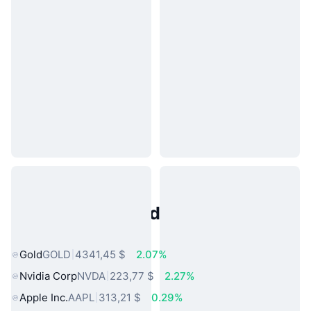
Activos del Mundo Real
Populares
Gold
GOLD
4341,45 $
2.07%
Nvidia Corp
NVDA
223,77 $
2.27%
Apple Inc.
AAPL
313,21 $
0.29%