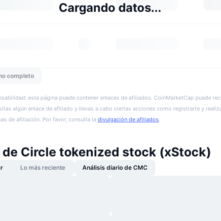
Cargando datos...
ho completo
sabilidad: esta página puede contener enlaces de afiliados. CoinMarketCap puede reci
itas algún enlace de afiliado y llevas a cabo ciertas acciones como registrarte y realiz
s de afiliación. Por favor, consulta la
divulgación de afiliados
.
 de Circle tokenized stock (xStock)
r
Lo más reciente
Análisis diario de CMC