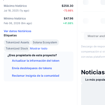
Máximo histórico
$258.30
Jul 18, 2025
(
1y ago
)
-73.66
%
Mínimo histórico
$47.96
Feb 06, 2026
(
6m ago
)
+
41.88
%
Ver datos históricos
Etiquetas
Mostrar anc
Tokenized Assets
Solana Ecosystem
Descargo de respon
Tokenized Stock
Mostrar todo
compensación si vis
¿Eres propietario de este proyecto?
con estas plataforma
Actualizar la información del token
Envía desbloqueos de tokens
Noticias
Reclamar insignia de la comunidad
Lo más popula