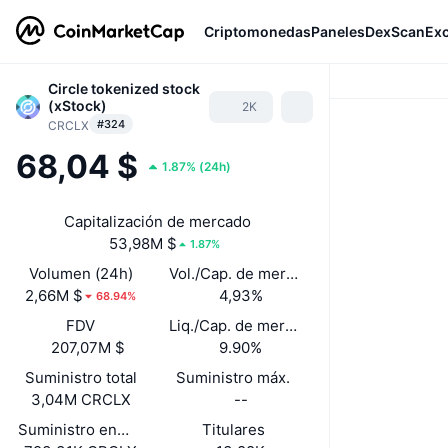
Criptomonedas
Paneles
DexScan
Ex
Circle tokenized stock
(xStock)
2K
#324
CRCLX
68,04 $
1.87%
(
24h
)
Capitalización de mercado
53,98M $
1.87%
Volumen (24h)
Vol./Cap. de mercado (24 h)
2,66M $
4,93%
68.94%
FDV
Liq./Cap. de mercado
207,07M $
9.90%
Suministro total
Suministro máx.
3,04M CRCLX
--
Suministro en circulación
Titulares