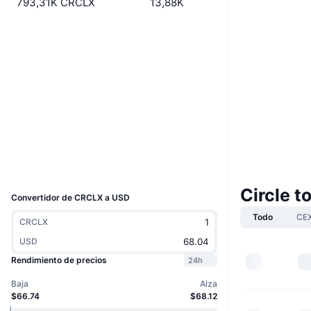
793,31K CRCLX
13,88K
Web
Website
Redes Sociales
XsueG8...3p3bd1
Contratos
solscan.io
Exploradores
Carteras
UCID
37005
Circle 
Convertidor de CRCLX a USD
Todo
CE
CRCLX
USD
Rendimiento de precios
24h
Baja
Alza
$66.74
$68.12