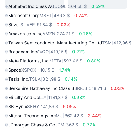
Alphabet Inc Class A
GOOGL
364,58 $
0.59%
Microsoft Corp
MSFT
486,3 $
0.24%
Silver
SILVER
61,84 $
0.03%
Amazon.com Inc
AMZN
274,71 $
0.76%
Taiwan Semiconductor Manufacturing Co Ltd
TSM
412,96 $
Broadcom Inc
AVGO
419,15 $
0.21%
Meta Platforms, Inc.
META
593,46 $
0.80%
SpaceX
SPCX
110,15 $
1.74%
Tesla, Inc.
TSLA
321,98 $
0.14%
Berkshire Hathaway Inc Class B
BRK.B
518,71 $
0.03%
Eli Lilly And Co
LLY
1181,37 $
0.98%
SK Hynix
SKHY
141,89 $
6.05%
Micron Technology Inc
MU
862,42 $
3.44%
JPmorgan Chase & Co
JPM
362 $
0.77%