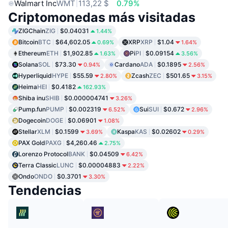
Walmart Inc
WMT
113,22 $
0.79%
Criptomonedas más visitadas
ZIGChain
ZIG
$0.04031
1.44%
Bitcoin
BTC
$64,602.05
XRP
XRP
$1.04
0.69%
1.64%
Ethereum
ETH
$1,902.85
Pi
PI
$0.09154
1.63%
3.56%
Solana
SOL
$73.30
Cardano
ADA
$0.1895
0.94%
2.56%
Hyperliquid
HYPE
$55.59
Zcash
ZEC
$501.65
2.80%
3.15%
Heima
HEI
$0.4182
162.93%
Shiba inu
SHIB
$0.000004741
3.26%
Pump.fun
PUMP
$0.002319
Sui
SUI
$0.672
6.52%
2.96%
Dogecoin
DOGE
$0.06901
1.08%
Stellar
XLM
$0.1599
Kaspa
KAS
$0.02602
3.69%
0.29%
PAX Gold
PAXG
$4,260.46
2.75%
Lorenzo Protocol
BANK
$0.04509
6.42%
Terra Classic
LUNC
$0.00004883
2.22%
Ondo
ONDO
$0.3701
3.30%
Tendencias