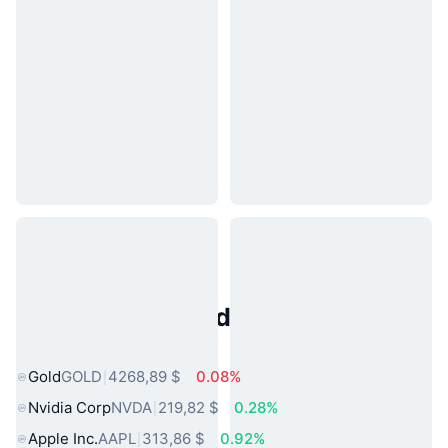
Activos del Mundo Real
Populares
Gold
GOLD
4268,89 $
0.08%
Nvidia Corp
NVDA
219,82 $
0.28%
Apple Inc.
AAPL
313,86 $
0.92%