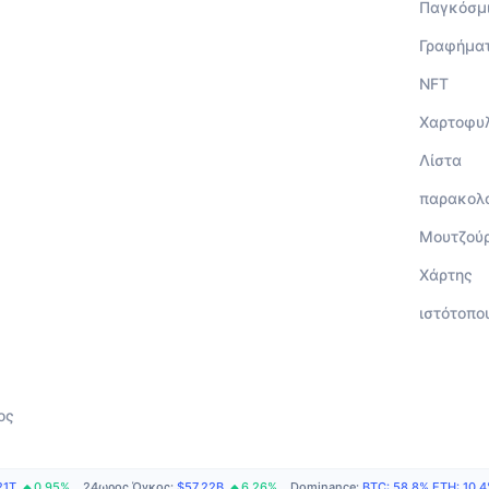
Παγκόσμ
Γραφήμα
NFT
Χαρτοφυ
Λίστα
παρακολ
Μουτζού
Χάρτης
ιστότοπο
ος
21T
0.95%
24ωρος Όγκος
:
$57.22B
6.26%
Dominance
:
BTC
:
58.8%
ETH
:
10.