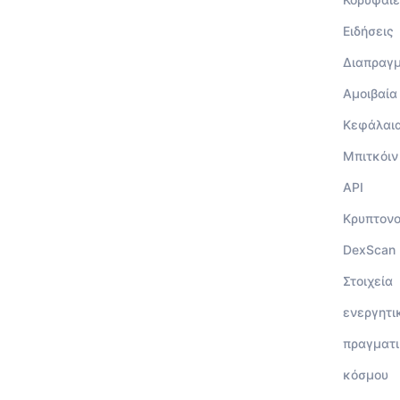
Ειδήσεις
Διαπραγ
Αμοιβαία
Κεφάλαι
Μπιτκόιν
API
Κρυπτον
DexScan
Στοιχεία
ενεργητι
πραγματι
κόσμου