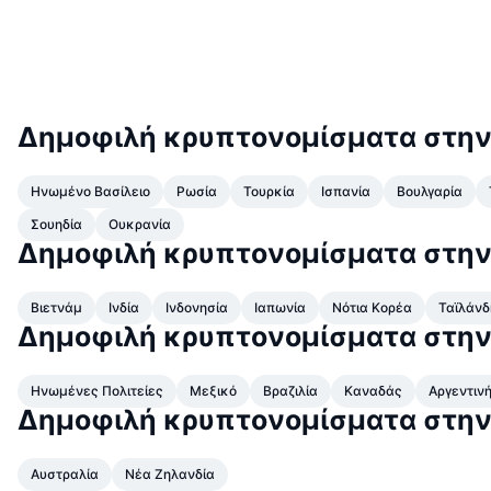
Δημοφιλή κρυπτονομίσματα στη
Ηνωμένο Βασίλειο
Ρωσία
Τουρκία
Ισπανία
Βουλγαρία
Σουηδία
Ουκρανία
Δημοφιλή κρυπτονομίσματα στην
Βιετνάμ
Ινδία
Ινδονησία
Ιαπωνία
Νότια Κορέα
Ταϊλάνδ
Δημοφιλή κρυπτονομίσματα στην
Ηνωμένες Πολιτείες
Μεξικό
Βραζιλία
Καναδάς
Αργεντιν
Δημοφιλή κρυπτονομίσματα στην
Αυστραλία
Νέα Ζηλανδία