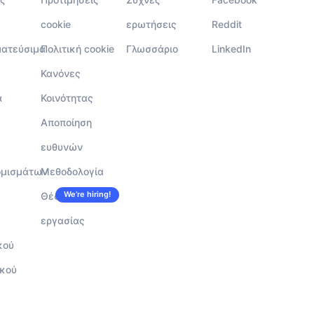
cookie
ερωτήσεις
Reddit
ματεύσιμα
Πολιτική cookie
Γλωσσάριο
LinkedIn
Κανόνες
α
Κοινότητας
Αποποίηση
ευθυνών
ομισμάτων
Μεθοδολογία
We’re hiring!
Θέσεις
εργασίας
κού
κού