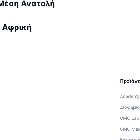
Μέση Ανατολή
 Αφρική
Προϊόν
Academy
Διαφήμισ
CMC Lab
CMC Ma
Κορυφαίε