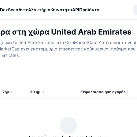
DexScan
Ανταλλακτήρια
Κοινότητα
API
Προϊόντα
α στη χώρα United Arab Emirates
ώρα United Arab Emirates στο CoinMarketCap. Αυτά είναι τα νομί
nMarketCap έχει εκατομμύρια επισκέπτες καθημερινά, πράγμα που 
 Emirates.
7ημ
30 ημ.
Κεφαλαιοποίηση αγοράς