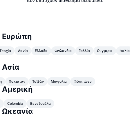
Δεν υπάρχουν διαθέσιμα δεδομένα.
ν Ευρώπη
Τσεχία
Δανία
Ελλάδα
Φινλανδία
Γαλλία
Ουγγαρία
Ιταλία
 Ασία
η
Πακιστάν
Ταϊβάν
Μογγολία
Φιλιππίνες
 Αμερική
ή
Colombia
Βενεζουέλα
 Ωκεανία