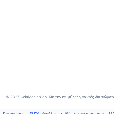
© 2026 CoinMarketCap. Με την επιφύλαξη παντός δικαιώματ
Κρυπτονομίσματα
:
55.77M
Ανταλλακτήρια
:
964
Κεφαλαιοποίηση αγοράς
:
$2.