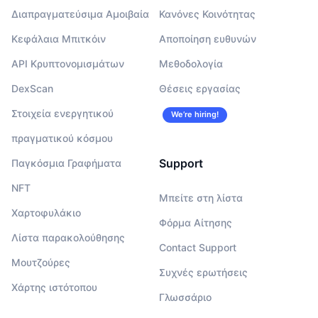
Διαπραγματεύσιμα Αμοιβαία
Κανόνες Κοινότητας
Κεφάλαια Μπιτκόιν
Αποποίηση ευθυνών
API Κρυπτονομισμάτων
Μεθοδολογία
DexScan
Θέσεις εργασίας
Στοιχεία ενεργητικού
We’re hiring!
πραγματικού κόσμου
Support
Παγκόσμια Γραφήματα
NFT
Μπείτε στη λίστα
Χαρτοφυλάκιο
Φόρμα Αίτησης
Λίστα παρακολούθησης
Contact Support
Μουτζούρες
Συχνές ερωτήσεις
Χάρτης ιστότοπου
Γλωσσάριο