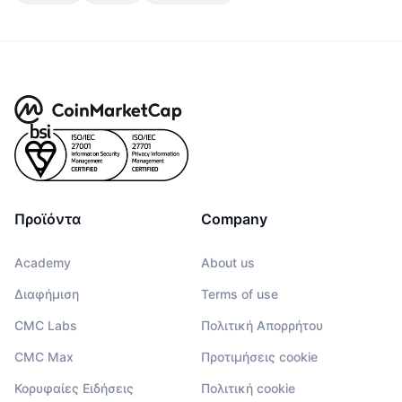
Προσεχείς πωλήσεις
Επιτόκια χρηματοδότησης
Μάθετε και Κερδίστε
Ημερολόγια
Ημερολόγιο ICO
Ημερολόγιο Εκδηλώσεων
Προϊόντα
Company
Academy
About us
Διαφήμιση
Terms of use
CMC Labs
Πολιτική Απορρήτου
CMC Max
Προτιμήσεις cookie
Κορυφαίες Ειδήσεις
Πολιτική cookie