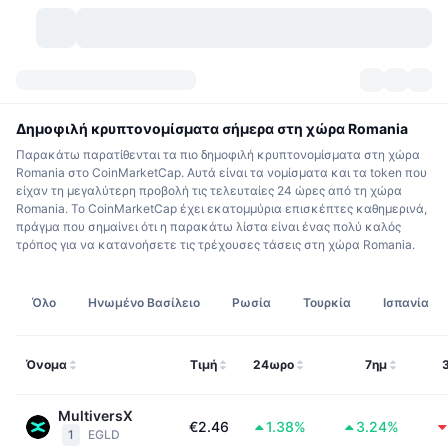
Κρυπτονομίσματα
Πίνακες ελέγχου
Κρυπτονομίσματα
Δημοφιλή κρυπτονομίσματα σήμερα στη χώρα Romania
Παρακάτω παρατίθενται τα πιο δημοφιλή κρυπτονομίσματα στη χώρα
DexScan
Αγορές
Κατάταξη
Romania στο CoinMarketCap. Αυτά είναι τα νομίσματα και τα token που
είχαν τη μεγαλύτερη προβολή τις τελευταίες 24 ώρες από τη χώρα
Romania. Το CoinMarketCap έχει εκατομμύρια επισκέπτες καθημερινά,
Σήματα
Ανταλλακτήρια
Κατηγορίες
New
Επισκόπηση αγοράς
πράγμα που σημαίνει ότι η παρακάτω λίστα είναι ένας πολύ καλός
τρόπος για να κατανοήσετε τις τρέχουσες τάσεις στη χώρα Romania.
Δημοφιλείς τάσεις
Κοινότητα
Ιστορικά Στιγμιότυπα
Αγορά Spot
Συγκεντρωτικά ανταλλακτήρια
Όλο
Ηνωμένο Βασίλειο
Ρωσία
Τουρκία
Ισπανία
Νέο
Ροές
API
Ξεκλειδώματα token
Αριθμός κρυπτονομισμάτων
Spot
Κερδισμένοι
Θέματα
Αποδόσεις
Προϊόντα
Μπιτκόιν Θησαυροφυλάκια
Παράγωγα
API
Όνομα
Τιμή
24ωρο
7ημ
Εξερευνητής meme
Ζωντανά
Στοιχεία ενεργητικού πραγματικού κόσμου
BNB Θησαυροφυλάκια
Προϊόντα
API Κρυπτονομισμάτων
MultiversX
Αποκεντρωμένα ανταλλακτήρια
€2.46
1.38%
3.24%
1
EGLD