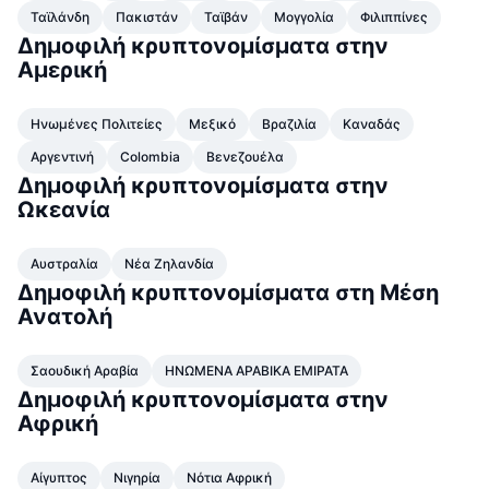
Ταϊλάνδη
Δημοφιλή
Πακιστάν
Ταϊβάν
Μογγολία
Φιλιππίνες
Crypto ETFs
Εκμάθηση
CMC MCP
Δημοφιλή κρυπτονομίσματα στην
Αμερική
Νέο
Διαπραγματεύσιμα Αμοιβαία Κεφάλαια Μπιτκόιν
x402
Νέα
Κρυπτο
Διαπραγματεύσιμα Αμοιβαία Κεφάλαια Εθέριουμ
Ηνωμένες Πολιτείες
Μεξικό
Βραζιλία
Καναδάς
Academy
Αργεντινή
Colombia
Βενεζουέλα
Πολιτική
Δημοφιλή κρυπτονομίσματα στην
Τεχνική ανάλυση
Έρευνα
Ωκεανία
Αθλητισμός
RSI
Βίντεο
Αυστραλία
Νέα Ζηλανδία
Οικονομικά
Δημοφιλή κρυπτονομίσματα στη Μέση
MACD
Γλωσσάριο
Ανατολή
Τεχνολογία
Παράγωγα
Καμπάνιες
Σαουδική Αραβία
ΗΝΩΜΕΝΑ ΑΡΑΒΙΚΑ ΕΜΙΡΑΤΑ
Δημοφιλή κρυπτονομίσματα στην
NFT
Επισκόπηση
Airdrop
Αφρική
Συνολικά στατιστικά NFT
Εκκαθαρίσεις
Ανταμοιβές Diamonds
Αίγυπτος
Νιγηρία
Νότια Αφρική