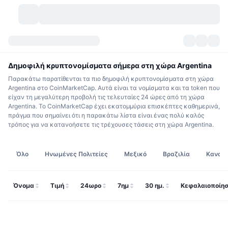
Κρυπτονομίσματα
Πίνακες ελέγχου
Κρυπτονομίσματα
Δημοφιλή κρυπτονομίσματα σήμερα στη χώρα Argentina
Παρακάτω παρατίθενται τα πιο δημοφιλή κρυπτονομίσματα στη χώρα
DexScan
Αγορές
Κατάταξη
Argentina στο CoinMarketCap. Αυτά είναι τα νομίσματα και τα token που
είχαν τη μεγαλύτερη προβολή τις τελευταίες 24 ώρες από τη χώρα
Argentina. Το CoinMarketCap έχει εκατομμύρια επισκέπτες καθημερινά,
Σήματα
Ανταλλακτήρια
Κατηγορίες
New
Επισκόπηση αγοράς
πράγμα που σημαίνει ότι η παρακάτω λίστα είναι ένας πολύ καλός
τρόπος για να κατανοήσετε τις τρέχουσες τάσεις στη χώρα Argentina.
Δημοφιλείς τάσεις
Κοινότητα
Ιστορικά Στιγμιότυπα
Αγορά Spot
Συγκεντρωτικά ανταλλακτήρια
Όλο
Ηνωμένες Πολιτείες
Μεξικό
Βραζιλία
Καναδ
Νέο
Ροές
API
Ξεκλειδώματα token
Αριθμός κρυπτονομισμάτων
Spot
Κερδισμένοι
Θέματα
Αποδόσεις
Προϊόντα
Μπιτκόιν Θησαυροφυλάκια
Παράγωγα
API
Όνομα
Τιμή
24ωρο
7ημ
30 ημ.
Κεφαλαιοποίησ
Εξερευνητής meme
Ζωντανά
Στοιχεία ενεργητικού πραγματικού κόσμου
BNB Θησαυροφυλάκια
Προϊόντα
API Κρυπτονομισμάτων
Αποκεντρωμένα ανταλλακτήρια