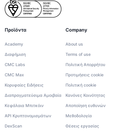
Προσεχείς πωλήσεις
Επιτόκια χρηματοδότησης
Μάθετε και Κερδίστε
Ημερολόγια
Προϊόντα
Company
Ημερολόγιο ICO
Academy
About us
Διαφήμιση
Terms of use
Ημερολόγιο Εκδηλώσεων
CMC Labs
Πολιτική Απορρήτου
CMC Max
Προτιμήσεις cookie
Κορυφαίες Ειδήσεις
Πολιτική cookie
Διαπραγματεύσιμα Αμοιβαία
Κανόνες Κοινότητας
Κεφάλαια Μπιτκόιν
Αποποίηση ευθυνών
API Κρυπτονομισμάτων
Μεθοδολογία
DexScan
Θέσεις εργασίας