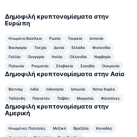
Κορυφαίοι Έμποροι
Άρθρα
Εισροές/Εκροές στα ανταλλακτήρια
DEX API
Μετατροπέας
Πίνακες κατάταξης
Spot
Δημοφιλή κρυπτονομίσματα στην
Αίσθημα
Επιχείρηση
Ενημερωτικό δελτίο
Δείκτες
Δημοφιλή
Παράγωγα
Ευρώπη
Τιμές
CMC Launch
Προσεχώς
Δείκτης Φόβου και Απληστίας
Ηνωμένο Βασίλειο
Ρωσία
Τουρκία
Ισπανία
Πόροι
CMC Labs
Βουλγαρία
Τσεχία
Δανία
Ελλάδα
Φινλανδία
Προστέθηκε πρόσφατα
Δείκτης εποχής των altcoins
Γαλλία
Ουγγαρία
Ιταλία
Ολλανδία
Νορβηγία
CMC Max
Κερδισμένα & Χαμένα
Δείκτες κύκλου αγοράς
Πολωνία
Ρουμανία
Σλοβακία
Σουηδία
Ουκρανία
Τεκμηρίωση
Δημοφιλή κρυπτονομίσματα στην Ασία
Κορυφαίες Ειδήσεις
Περισσότερες επισκέψεις
Κυριαρχία Bitcoin
Συχνές ερωτήσεις
Βιετνάμ
Ινδία
Ινδονησία
Ιαπωνία
Νότια Κορέα
Telegram Bot
Κλίμα κοινότητας
Δείκτης CoinMarketCap 20
Ταϊλάνδη
Πακιστάν
Ταϊβάν
Μογγολία
Φιλιππίνες
Ενσωματώσεις AI
Δημοφιλή κρυπτονομίσματα στην
Διαφήμιση
Κατάταξη αλυσίδων
Δείκτης CoinMarketCap 100
Αμερική
Κόμβος Agent της CMC
Αγορές πρόβλεψης
Ροές ETF
Γραφικά Στοιχεία Ιστότοπου
Ηνωμένες Πολιτείες
Μεξικό
Βραζιλία
Καναδάς
Αγορά Δεξιοτήτων