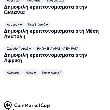
Αργεντινή
Colombia
Βενεζουέλα
Δημοφιλή
Crypto ETFs
Δημοφιλή κρυπτονομίσματα στην
Εκμάθηση
CMC MCP
Ωκεανία
Νέο
Διαπραγματεύσιμα Αμοιβαία Κεφάλαια Μπιτκόιν
x402
Νέα
Αυστραλία
Νέα Ζηλανδία
Κρυπτο
Διαπραγματεύσιμα Αμοιβαία Κεφάλαια Εθέριουμ
Δημοφιλή κρυπτονομίσματα στη Μέση
Academy
Ανατολή
Πολιτική
Τεχνική ανάλυση
Έρευνα
Σαουδική Αραβία
ΗΝΩΜΕΝΑ ΑΡΑΒΙΚΑ ΕΜΙΡΑΤΑ
Αθλητισμός
Δημοφιλή κρυπτονομίσματα στην
RSI
Βίντεο
Αφρική
Οικονομικά
MACD
Γλωσσάριο
Αίγυπτος
Νιγηρία
Νότια Αφρική
Τεχνολογία
Παράγωγα
Καμπάνιες
NFT
Επισκόπηση
Airdrop
Συνολικά στατιστικά NFT
Εκκαθαρίσεις
Ανταμοιβές Diamonds