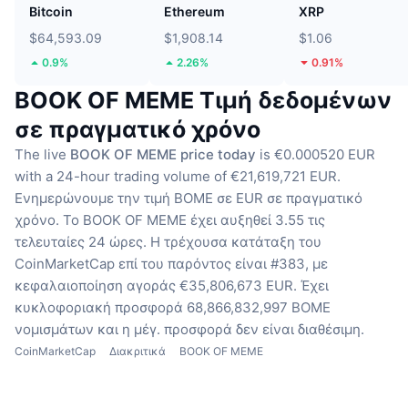
Bitcoin
Ethereum
XRP
$64,593.09
$1,908.14
$1.06
0.9%
2.26%
0.91%
BOOK OF MEME Τιμή δεδομένων
σε πραγματικό χρόνο
The live
BOOK OF MEME price today
is €0.000520 EUR
with a 24-hour trading volume of €21,619,721 EUR.
Ενημερώνουμε την τιμή BOME σε EUR σε πραγματικό
χρόνο.
Το BOOK OF MEME έχει αυξηθεί 3.55 τις
τελευταίες 24 ώρες.
Η τρέχουσα κατάταξη του
CoinMarketCap επί του παρόντος είναι #383, με
κεφαλαιοποίηση αγοράς €35,806,673 EUR.
Έχει
κυκλοφοριακή προσφορά 68,866,832,997 BOME
νομισμάτων
και η μέγ. προσφορά δεν είναι διαθέσιμη.
CoinMarketCap
Διακριτικά
BOOK OF MEME