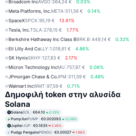
Broadcom Inc
AVGO
364,24 €
0.03%
Meta Platforms, Inc.
META
511,56 €
0.14%
SpaceX
SPCX
95,19 €
13.61%
Tesla, Inc.
TSLA
278,15 €
1.77%
Berkshire Hathaway Inc Class B
BRK.B
449,14 €
0.32%
Eli Lilly And Co
LLY
1.018,61 €
4.86%
SK Hynix
SKHY
127,83 €
2.17%
Micron Technology Inc
MU
757,87 €
0.06%
JPmorgan Chase & Co
JPM
311,59 €
0.48%
Walmart Inc
WMT
97,59 €
0.71%
Δημοφιλή token στην αλυσίδα
Solana
Solana
SOL
€64.10
0.33%
Pump.fun
PUMP
€0.002093
12.58%
Jupiter
JUP
€0.1635
2.45%
Pudgy Penguins
PENGU
€0.00527
1.96%