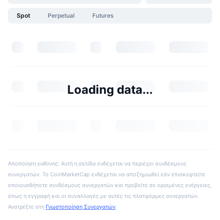
Spot
Perpetual
Futures
Loading data...
Αποποίηση ευθύνης: Αυτή η σελίδα ενδέχεται να περιέχει συνδέσμους
συνεργατών. Το CoinMarketCap ενδέχεται να αποζημιωθεί εάν επισκεφτείτε
οποιουσδήποτε συνδέσμους συνεργατών και προβείτε σε ορισμένες ενέργειες,
όπως η εγγραφή και οι συναλλαγές με αυτές τις πλατφόρμες συνεργατών.
Ανατρέξτε στη
Γνωστοποίηση Συνεργατών
.