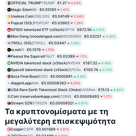
OFFICIAL TRUMP
TRUMP
€1.27
0.03%
Magic Eden
ME
€0.05185
1.41%
Useless Coin
USELESS
€0.04149
2.64%
Popcat (SOL)
POPCAT
€0.03902
1.29%
SP500 tokenized ETF (xStock)
SPYX
€672.50
1.61%
Moo Deng (moodengsol.com)
MOODENG
€0.03237
3.30%
TROLL (SOL)
TROLL
€0.03447
7.58%
io.net
IO
€0.1076
1.70%
Peanut the Squirrel
PNUT
€0.03389
1.11%
NVIDIA tokenized stock (xStock)
NVDAX
€187.32
4.46%
SpaceX tokenized stock (xStock)
SPCXx
€100.74
0.73%
Ibiza Final Boss
BOSS
€0.0000891
0.16%
Aiagent.app
AAA
€0.00008362
4.55%
USA Rare Earth Tokenized Stock (Ondo)
USARon
€15.13
8.82%
Coin (reservebankapp.com)
COINS
€0.00008493
1.17%
Stream SZN
STRSZN
€0.00008521
0.97%
Τα κρυπτονομίσματα με τη
μεγαλύτερη επισκεψιμότητα
Casper
CSPR
€0.001589
3.81%
ZIGChain
ZIG
€0.03499