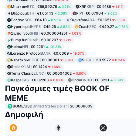
0.50%
Μπιτκόιν
BTC
€55,892.79
XRP
XRP
€0.9185
0.71%
1.11%
Εθέριουμ
ETH
€1,651.13
Pi
PI
€0.07904
2.06%
9.62%
Σολάνα
SOL
€64.10
Καρντάνο
ADA
€0.1651
0.53%
0.56%
Hyperliquid
HYPE
€49.25
Zcash
ZEC
€440.27
3.53%
0.78%
Σίμπα Ινου
SHIB
€0.000004251
1.03%
Pump.fun
PUMP
€0.00207
0.71%
Heima
HEI
€0.2261
101.31%
Lorenzo Protocol
BANK
€0.0369
19.37%
Ντοτζκόιν
DOGE
€0.06061
Sui
SUI
€0.5972
0.04%
0.34%
Stellar
XLM
€0.1424
1.66%
Terra Classic
LUNC
€0.00004302
0.80%
Kaspa
KAS
€0.02263
Ondo
ONDO
€0.3231
0.82%
0.39%
Παγκόσμιες τιμές BOOK OF
MEME
BOME/USD
United States Dollar
$0.0006009
Δημοφιλή