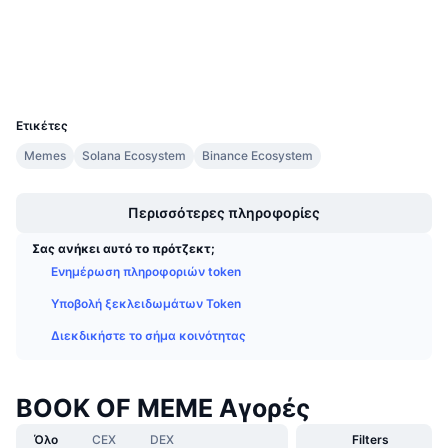
Προσεχείς πωλήσεις
Επιτόκια χρηματοδότησης
Μάθετε και Κερδίστε
Wallets
UCID
Ημερολόγια
29870
Ετικέτες
Ημερολόγιο ICO
Memes
Solana Ecosystem
Binance Ecosystem
Boost
Ημερολόγιο Εκδηλώσεων
Περισσότερες πληροφορίες
Σας ανήκει αυτό το πρότζεκτ;
Ενημέρωση πληροφοριών token
Υποβολή ξεκλειδωμάτων Token
Διεκδικήστε το σήμα κοινότητας
BOOK OF MEME Αγορές
Όλο
CEX
DEX
Filters