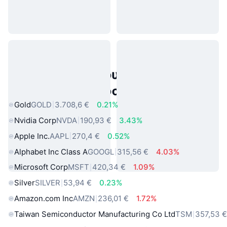
Δημοφιλή περιουσιακά στοιχεία
πραγματικού κόσμου
Gold
GOLD
3.708,6 €
0.21%
Nvidia Corp
NVDA
190,93 €
3.43%
Apple Inc.
AAPL
270,4 €
0.52%
Alphabet Inc Class A
GOOGL
315,56 €
4.03%
Microsoft Corp
MSFT
420,34 €
1.09%
Silver
SILVER
53,94 €
0.23%
Amazon.com Inc
AMZN
236,01 €
1.72%
Taiwan Semiconductor Manufacturing Co Ltd
TSM
357,53 