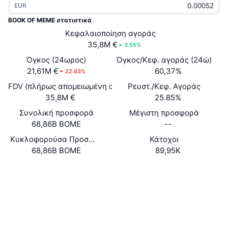
EUR
Δημοφιλή
Crypto ETFs
Εκμάθηση
CMC MCP
BOOK OF MEME στατιστικά
Νέο
Κεφαλαιοποίηση αγοράς
Διαπραγματεύσιμα Αμοιβαία Κεφάλαια Μπιτκόιν
x402
Νέα
35,8M €
3.55%
Κρυπτο
Διαπραγματεύσιμα Αμοιβαία Κεφάλαια Εθέριουμ
Όγκος (24ωρος)
Όγκος/Κεφ. αγοράς (24ώ)
Academy
21,61M €
60,37%
22.63%
Πολιτική
FDV (πλήρως απομειωμένη αξία)
Ρευστ./Κεφ. Αγοράς
Τεχνική ανάλυση
Έρευνα
35,8M €
25.85%
Αθλητισμός
Συνολική προσφορά
Μέγιστη προσφορά
RSI
Βίντεο
68,86B BOME
--
Οικονομικά
MACD
Κυκλοφορούσα Προσφορά
Κάτοχοι
Γλωσσάριο
68,86B BOME
89,95K
Τεχνολογία
Ιστότοπος
Website
Παράγωγα
Καμπάνιες
Κοινωνικά
NFT
Επισκόπηση
Συμβόλαια
ukHH6c...Z74J82
Airdrop
3.3
Αξιολόγηση (CertiK)
Συνολικά στατιστικά NFT
Εκκαθαρίσεις
solscan.io
Ανταμοιβές Diamonds
Explorers