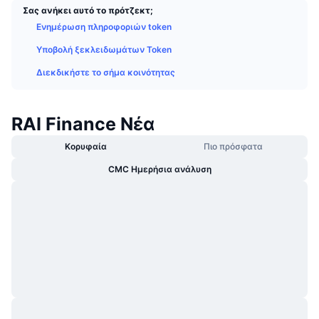
Σας ανήκει αυτό το πρότζεκτ;
Δημοφιλή
Crypto ETFs
Εκμάθηση
CMC MCP
Ενημέρωση πληροφοριών token
Νέο
Διαπραγματεύσιμα Αμοιβαία Κεφάλαια Μπιτκόιν
Υποβολή ξεκλειδωμάτων Token
x402
Νέα
Διεκδικήστε το σήμα κοινότητας
Κρυπτο
Διαπραγματεύσιμα Αμοιβαία Κεφάλαια Εθέριουμ
Academy
Πολιτική
RAI Finance Νέα
Τεχνική ανάλυση
Έρευνα
Κορυφαία
Πιο πρόσφατα
Αθλητισμός
RSI
Βίντεο
CMC Ημερήσια ανάλυση
Οικονομικά
MACD
Γλωσσάριο
Τεχνολογία
Παράγωγα
Καμπάνιες
NFT
Επισκόπηση
Airdrop
Συνολικά στατιστικά NFT
Εκκαθαρίσεις
Ανταμοιβές Diamonds