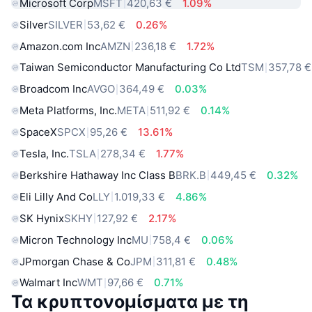
Microsoft Corp
MSFT
420,63 €
1.09%
Silver
SILVER
53,62 €
0.26%
Amazon.com Inc
AMZN
236,18 €
1.72%
Taiwan Semiconductor Manufacturing Co Ltd
TSM
357,78 €
Broadcom Inc
AVGO
364,49 €
0.03%
Meta Platforms, Inc.
META
511,92 €
0.14%
SpaceX
SPCX
95,26 €
13.61%
Tesla, Inc.
TSLA
278,34 €
1.77%
Berkshire Hathaway Inc Class B
BRK.B
449,45 €
0.32%
Eli Lilly And Co
LLY
1.019,33 €
4.86%
SK Hynix
SKHY
127,92 €
2.17%
Micron Technology Inc
MU
758,4 €
0.06%
JPmorgan Chase & Co
JPM
311,81 €
0.48%
Walmart Inc
WMT
97,66 €
0.71%
Τα κρυπτονομίσματα με τη