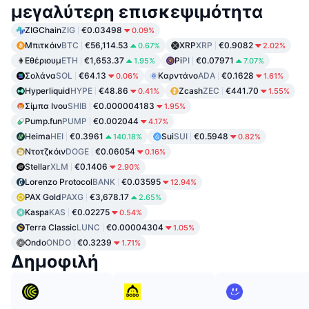
μεγαλύτερη επισκεψιμότητα
ZIGChain
ZIG
€0.03498
0.09%
Μπιτκόιν
BTC
€56,114.53
XRP
XRP
€0.9082
0.67%
2.02%
Εθέριουμ
ETH
€1,653.37
Pi
PI
€0.07971
1.95%
7.07%
Σολάνα
SOL
€64.13
Καρντάνο
ADA
€0.1628
0.06%
1.61%
Hyperliquid
HYPE
€48.86
Zcash
ZEC
€441.70
0.41%
1.55%
Σίμπα Ινου
SHIB
€0.000004183
1.95%
Pump.fun
PUMP
€0.002044
4.17%
Heima
HEI
€0.3961
Sui
SUI
€0.5948
140.18%
0.82%
Ντοτζκόιν
DOGE
€0.06054
0.16%
Stellar
XLM
€0.1406
2.90%
Lorenzo Protocol
BANK
€0.03595
12.94%
PAX Gold
PAXG
€3,678.17
2.65%
Kaspa
KAS
€0.02275
0.54%
Terra Classic
LUNC
€0.00004304
1.05%
Ondo
ONDO
€0.3239
1.71%
Δημοφιλή