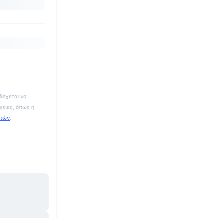
δέχεται να
γειες, όπως η
ατών
.