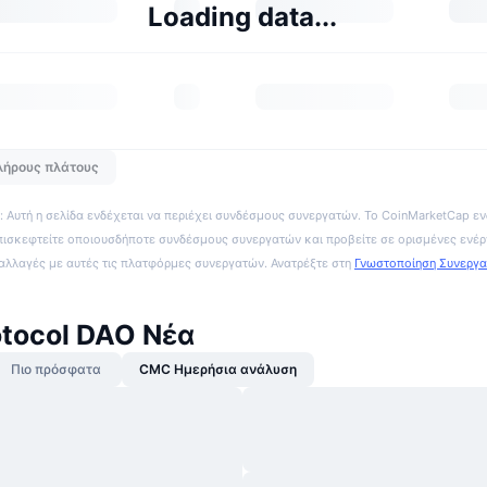
Loading data...
λήρους πλάτους
 Αυτή η σελίδα ενδέχεται να περιέχει συνδέσμους συνεργατών. Το CoinMarketCap εν
πισκεφτείτε οποιουσδήποτε συνδέσμους συνεργατών και προβείτε σε ορισμένες ενέρ
ναλλαγές με αυτές τις πλατφόρμες συνεργατών. Ανατρέξτε στη
Γνωστοποίηση Συνεργ
rotocol DAO Νέα
Πιο πρόσφατα
CMC Ημερήσια ανάλυση