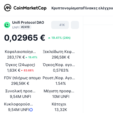
Κρυπτονομίσματα
Πίνακες ελέγχου
Unifi Protocol DAO
41K
#2419
UNFI
0,02965 €
19.41%
(
24h
)
Κεφαλαιοποίηση αγοράς
Ξεκλείδωτη Κεφαλαιοποίηση Αγοράς
283,17K €
296,58K €
19.41%
Όγκος (24ωρος)
Όγκος/Κεφ. αγοράς (24ώ)
1,63K €
0,5763%
83.68%
FDV (πλήρως απομειωμένη αξία)
Ρευστ./Κεφ. Αγοράς
296,56K €
1.54%
Συνολική προσφορά
Μέγιστη προσφορά
9,54M UNFI
10M UNFI
Κυκλοφορούσα Προσφορά
Κάτοχοι
9,54M UNFI
13,32K