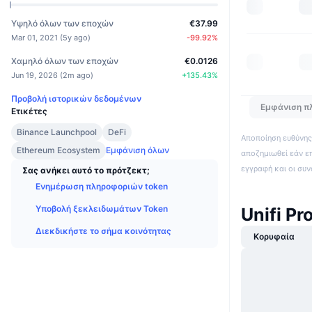
Υψηλό όλων των εποχών
€37.99
Mar 01, 2021
(
5y ago
)
-99.92
%
Χαμηλό όλων των εποχών
€0.0126
Jun 19, 2026
(
2m ago
)
+
135.43
%
Προβολή ιστορικών δεδομένων
Εμφάνιση π
Ετικέτες
Binance Launchpool
DeFi
Αποποίηση ευθύνης:
Ethereum Ecosystem
Εμφάνιση όλων
αποζημιωθεί εάν ε
εγγραφή και οι συ
Σας ανήκει αυτό το πρότζεκτ;
Ενημέρωση πληροφοριών token
Υποβολή ξεκλειδωμάτων Token
Unifi P
Διεκδικήστε το σήμα κοινότητας
Κορυφαία