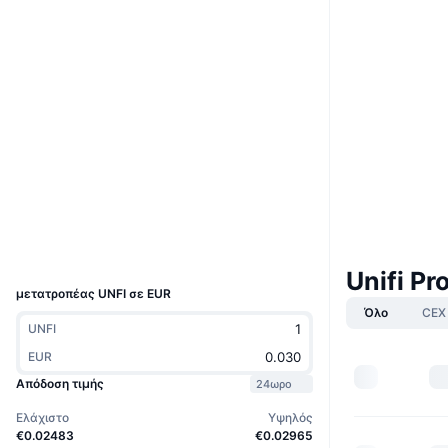
Boost
Ιστότοπος
Website
Whitepaper
Κοινωνικά
0x4417...e822c2
Συμβόλαια
3.5
Αξιολόγηση (CertiK)
bscscan.com
Explorers
Wallets
UCID
7672
Unifi P
μετατροπέας UNFI σε EUR
Όλο
CEX
UNFI
EUR
Απόδοση τιμής
24ωρο
Ελάχιστο
Υψηλός
€0.02483
€0.02965