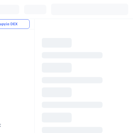
υργία DEX
ς