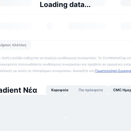
Loading data...
λήρους πλάτους
 Αυτή η σελίδα ενδέχεται να περιέχει συνδέσμους συνεργατών. Το CoinMarketCap εν
πισκεφτείτε οποιουσδήποτε συνδέσμους συνεργατών και προβείτε σε ορισμένες ενέρ
ναλλαγές με αυτές τις πλατφόρμες συνεργατών. Ανατρέξτε στη
Γνωστοποίηση Συνεργ
dient Νέα
Κορυφαία
Πιο πρόσφατα
CMC Ημερ