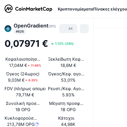
Κρυπτονομίσματα
Πίνακες ελέγχου
OpenGradient
OPG
4K
#626
0,07971 €
1.12%
(
24h
)
Κεφαλαιοποίηση αγοράς
Ξεκλείδωτη Κεφαλαιοποίηση Αγοράς
17,04M €
18,6M €
11.66%
Όγκος (24ωρος)
Όγκος/Κεφ. αγοράς (24ώ)
9,03M €
53,01%
6.35%
FDV (πλήρως απομειωμένη αξία)
Ρευστ./Κεφ. Αγοράς
79,71M €
5.93%
Συνολική προσφορά
Μέγιστη προσφορά
1B OPG
1B OPG
Κυκλοφορούσα Προσφορά
Κάτοχοι
213,78M OPG
44,98K