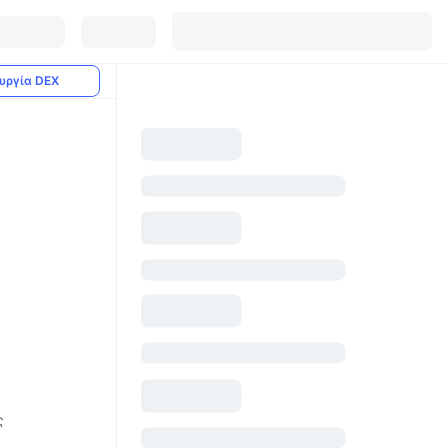
υργία DEX
ς