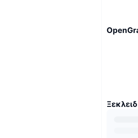
OpenGra
Ξεκλειδ