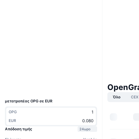
Boost
Ιστότοπος
Website
Whitepaper
Κοινωνικά
0x5feC...1FCb9d
Συμβόλαια
4.2
Αξιολόγηση (CertiK)
basescan.org
Explorers
Wallets
OpenGra
UCID
39800
Όλο
CEX
μετατροπέας OPG σε EUR
OPG
EUR
Απόδοση τιμής
24ωρο