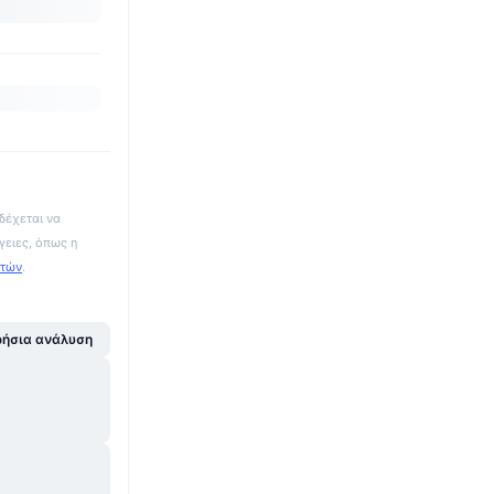
δέχεται να
γειες, όπως η
ατών
.
ήσια ανάλυση