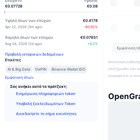
Ελάχιστο
Υψηλός
€0.07728
€0.08
Υψηλό όλων των εποχών
€0.4178
Apr 22, 2026
(
3m ago
)
-80.92
%
Χαμηλό όλων των εποχών
€0.07651
Aug 04, 2026
(
2d ago
)
+
4.2
%
Εμφάνιση π
Προβολή ιστορικών δεδομένων
Ετικέτες
Αποποίηση ευθύνης:
αποζημιωθεί εάν ε
AI & Big Data
DePIN
Binance Wallet IDO
εγγραφή και οι συ
Εμφάνιση όλων
Σας ανήκει αυτό το πρότζεκτ;
Ενημέρωση πληροφοριών token
OpenGra
Υποβολή ξεκλειδωμάτων Token
Διεκδικήστε το σήμα κοινότητας