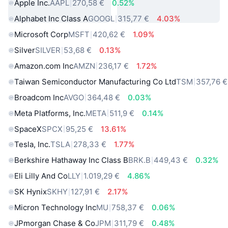
Apple Inc.
AAPL
270,58 €
0.52%
Alphabet Inc Class A
GOOGL
315,77 €
4.03%
Microsoft Corp
MSFT
420,62 €
1.09%
Silver
SILVER
53,68 €
0.13%
Amazon.com Inc
AMZN
236,17 €
1.72%
Taiwan Semiconductor Manufacturing Co Ltd
TSM
357,76 €
Broadcom Inc
AVGO
364,48 €
0.03%
Meta Platforms, Inc.
META
511,9 €
0.14%
SpaceX
SPCX
95,25 €
13.61%
Tesla, Inc.
TSLA
278,33 €
1.77%
Berkshire Hathaway Inc Class B
BRK.B
449,43 €
0.32%
Eli Lilly And Co
LLY
1.019,29 €
4.86%
SK Hynix
SKHY
127,91 €
2.17%
Micron Technology Inc
MU
758,37 €
0.06%
JPmorgan Chase & Co
JPM
311,79 €
0.48%