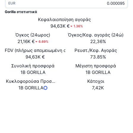
EUR
Δημοφιλή
Crypto ETFs
Εκμάθηση
CMC MCP
Gorilla στατιστικά
Νέο
Κεφαλαιοποίηση αγοράς
Διαπραγματεύσιμα Αμοιβαία Κεφάλαια Μπιτκόιν
x402
Νέα
94,63K €
1.36%
Κρυπτο
Διαπραγματεύσιμα Αμοιβαία Κεφάλαια Εθέριουμ
Όγκος (24ωρος)
Όγκος/Κεφ. αγοράς (24ώ)
Academy
21,16K €
22,36%
6.69%
Πολιτική
FDV (πλήρως απομειωμένη αξία)
Ρευστ./Κεφ. Αγοράς
Τεχνική ανάλυση
Έρευνα
94,63K €
73.85%
Αθλητισμός
Συνολική προσφορά
Μέγιστη προσφορά
RSI
Βίντεο
1B GORILLA
1B GORILLA
Οικονομικά
MACD
Κυκλοφορούσα Προσφορά
Κάτοχοι
Γλωσσάριο
1B GORILLA
7,42K
Τεχνολογία
Ιστότοπος
Website
Παράγωγα
Καμπάνιες
Κοινωνικά
NFT
Επισκόπηση
Airdrop
Συμβόλαια
0xcf64...c14444
3.6
Αξιολόγηση (CertiK)
Συνολικά στατιστικά NFT
Εκκαθαρίσεις
Ανταμοιβές Diamonds
Explorers
bscscan.com