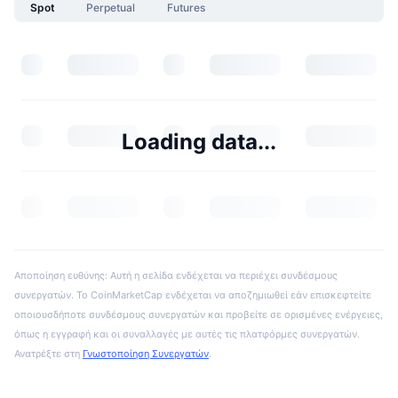
Spot
Perpetual
Futures
Loading data...
Αποποίηση ευθύνης: Αυτή η σελίδα ενδέχεται να περιέχει συνδέσμους
συνεργατών. Το CoinMarketCap ενδέχεται να αποζημιωθεί εάν επισκεφτείτε
οποιουσδήποτε συνδέσμους συνεργατών και προβείτε σε ορισμένες ενέργειες,
όπως η εγγραφή και οι συναλλαγές με αυτές τις πλατφόρμες συνεργατών.
Ανατρέξτε στη
Γνωστοποίηση Συνεργατών
.