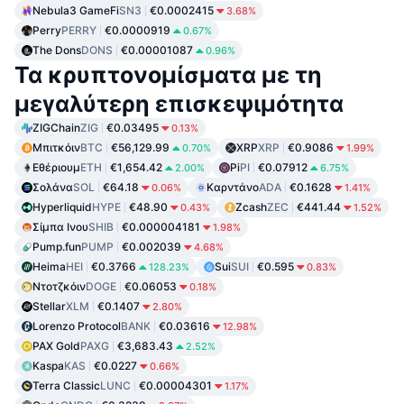
Nebula3 GameFi
SN3
€0.0002415
3.68%
Perry
PERRY
€0.0000919
0.67%
The Dons
DONS
€0.00001087
0.96%
Τα κρυπτονομίσματα με τη
μεγαλύτερη επισκεψιμότητα
ZIGChain
ZIG
€0.03495
0.13%
Μπιτκόιν
BTC
€56,129.99
XRP
XRP
€0.9086
0.70%
1.99%
Εθέριουμ
ETH
€1,654.42
Pi
PI
€0.07912
2.00%
6.75%
Σολάνα
SOL
€64.18
Καρντάνο
ADA
€0.1628
0.06%
1.41%
Hyperliquid
HYPE
€48.90
Zcash
ZEC
€441.44
0.43%
1.52%
Σίμπα Ινου
SHIB
€0.000004181
1.98%
Pump.fun
PUMP
€0.002039
4.68%
Heima
HEI
€0.3766
Sui
SUI
€0.595
128.23%
0.83%
Ντοτζκόιν
DOGE
€0.06053
0.18%
Stellar
XLM
€0.1407
2.80%
Lorenzo Protocol
BANK
€0.03616
12.98%
PAX Gold
PAXG
€3,683.43
2.52%
Kaspa
KAS
€0.0227
0.66%
Terra Classic
LUNC
€0.00004301
1.17%