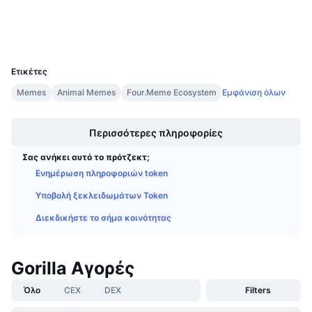
Προσεχείς πωλήσεις
Wallets
Επιτόκια χρηματοδότησης
Μάθετε και Κερδίστε
UCID
36438
Ημερολόγια
Ετικέτες
Memes
Animal Memes
Four.Meme Ecosystem
Εμφάνιση όλων
Ημερολόγιο ICO
Boost
Ημερολόγιο Εκδηλώσεων
Περισσότερες πληροφορίες
Σας ανήκει αυτό το πρότζεκτ;
Ενημέρωση πληροφοριών token
Υποβολή ξεκλειδωμάτων Token
Διεκδικήστε το σήμα κοινότητας
Gorilla Αγορές
Όλο
CEX
DEX
Filters