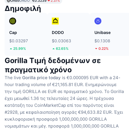
Ondo
ONDO
€0.3239
2.37%
Δημοφιλή
Cap
DODO
Unibase
$0.03297
$0.03063
$0.1308
25.99%
62.65%
0.22%
Gorilla Τιμή δεδομένων σε
πραγματικό χρόνο
The live
Gorilla price today
is €0.000095 EUR with a 24-
hour trading volume of €21,165.81 EUR.
Ενημερώνουμε
την τιμή GORILLA σε EUR σε πραγματικό χρόνο.
Το Gorilla
έχει μειωθεί 1.36 τις τελευταίες 24 ώρες.
Η τρέχουσα
κατάταξη του CoinMarketCap επί του παρόντος είναι
#2928, με κεφαλαιοποίηση αγοράς €94,633.82 EUR.
Έχει
κυκλοφοριακή προσφορά 1,000,000,000 GORILLA
νομισμάτων
και μέγ. προσφορά 1,000,000,000 GORILLA