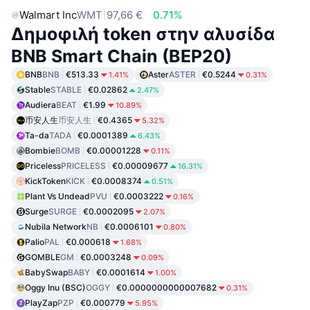
Walmart Inc
WMT
97,66 €
0.71%
Δημοφιλή token στην αλυσίδα
BNB Smart Chain (BEP20)
BNB
BNB
€513.33
Aster
ASTER
€0.5244
1.41%
0.31%
Stable
STABLE
€0.02862
2.47%
Audiera
BEAT
€1.99
10.89%
币安人生
币安人生
€0.4365
5.32%
Ta-da
TADA
€0.0001389
6.43%
Bombie
BOMB
€0.00001228
0.11%
Priceless
PRICELESS
€0.00009677
16.31%
KickToken
KICK
€0.0008374
0.51%
Plant Vs Undead
PVU
€0.0003222
0.16%
Surge
SURGE
€0.0002095
2.07%
Nubila Network
NB
€0.0006101
0.80%
Palio
PAL
€0.000618
1.68%
GOMBLE
GM
€0.0003248
0.09%
BabySwap
BABY
€0.0001614
1.00%
Oggy Inu (BSC)
OGGY
€0.0000000000007682
0.31%
PlayZap
PZP
€0.000779
5.95%