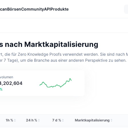
can
Börsen
Community
API
Produkte
 nach Marktkapitalisierung
, die für Zero Knowledge Proofs verwendet werden. Sie sind nach Ma
er 7 Tage), um die Branche aus einer anderen Perspektive zu sehen.
volumen
4,202,604
3%
1h %
24 h %
7 d %
Marktkapitalisierung