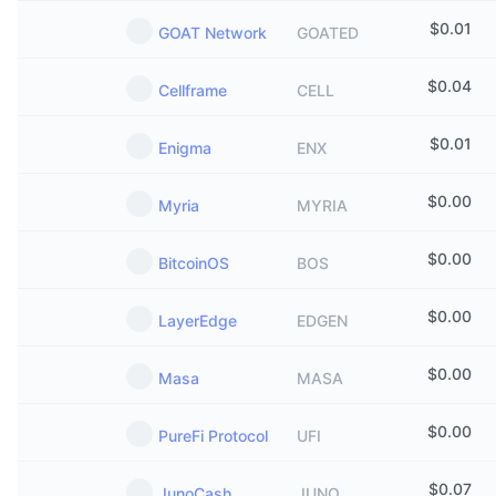
$
0.01
GOAT Network
GOATED
$
0.04
Cellframe
CELL
$
0.01
Enigma
ENX
$
0.00
Myria
MYRIA
$
0.00
BitcoinOS
BOS
$
0.00
LayerEdge
EDGEN
$
0.00
Masa
MASA
$
0.00
PureFi Protocol
UFI
$
0.07
JunoCash
JUNO