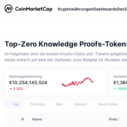
Kryptowährungen
Dashboards
DexS
Top-Zero Knowledge Proofs-Tokens
Im Folgenden sind die besten Krypto-Coins und -Tokens aufgeführt
klicke einfach auf eine der Optionen (zum Beispiel 24 Stunden od
Marktkapitalisierung
Handels
€10,254,145,524
€1,36
3.38%
14.8
Top
Trending
New
Gainers
Most Visited
#
Name
Preis