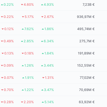
0.22%
4.60%
4.93%
7,23B €
0.22%
5.17%
2.67%
936,97M €
0.12%
7.62%
1.86%
495,74M €
0.49%
2.85%
6.34%
275,7M €
0.13%
0.18%
1.84%
191,89M €
0.09%
1.26%
3.44%
152,55M €
0.07%
1.91%
1.31%
77,02M €
0.70%
1.22%
3.47%
70,69M €
0.28%
2.20%
5.14%
63,92M €