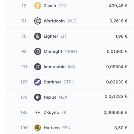
12
Zcash
ZEC
430,46 €
51
Worldcoin
WLD
0,2616 €
70
Lighter
LIT
1,98 €
92
Midnight
NIGHT
0,01660 €
111
Immutable
IMX
0,09594 €
127
Starknet
STRK
0,02239 €
0,0
1283 €
179
Nexus
NEX
5
185
ZKsync
ZK
0,006959 €
196
Horizen
ZEN
3,50 €