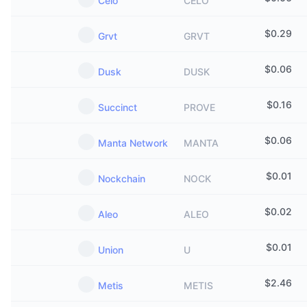
Celo
CELO
$
0.29
Grvt
GRVT
$
0.06
Dusk
DUSK
$
0.16
Succinct
PROVE
$
0.06
Manta Network
MANTA
$
0.01
Nockchain
NOCK
$
0.02
Aleo
ALEO
$
0.01
Union
U
$
2.46
Metis
METIS