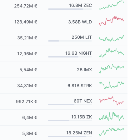
16.8M
ZEC
254,72M €
128,49M €
3.58B
WLD
250M
LIT
35,21M €
16.6B
NIGHT
12,96M €
5,54M €
2B
IMX
34,31M €
6.81B
STRK
60T
NEX
992,71K €
10.15B
ZK
6,4M €
18.25M
ZEN
5,8M €