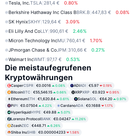
Tesla, Inc.
TSLA
281,4 €
0.80%
Berkshire Hathaway Inc Class B
BRK.B
447,83 €
0.08%
SK Hynix
SKHY
129,64 €
3.09%
Eli Lilly And Co
LLY
990,61 €
2.46%
Micron Technology Inc
MU
760,41 €
1.70%
JPmorgan Chase & Co
JPM
310,66 €
0.27%
Walmart Inc
WMT
97,17 €
0.53%
Die meistaufegrufenen
Kryptowährungen
Casper
CSPR
€0.0016
ADI
ADI
€5.97
0.08%
0.19%
Bitcoin
BTC
€55,546.15
XRP
XRP
€0.923
0.66%
0.95%
Ethereum
ETH
€1,620.84
Solana
SOL
€64.20
0.61%
0.97%
Pi
PI
€0.07504
Cardano
ADA
€0.1688
4.22%
1.17%
Hyperliquid
HYPE
€49.88
5.07%
Lorenzo Protocol
BANK
€0.04247
11.26%
Zcash
ZEC
€448.71
6.26%
Shiba Inu
SHIB
€0.000004233
1.58%