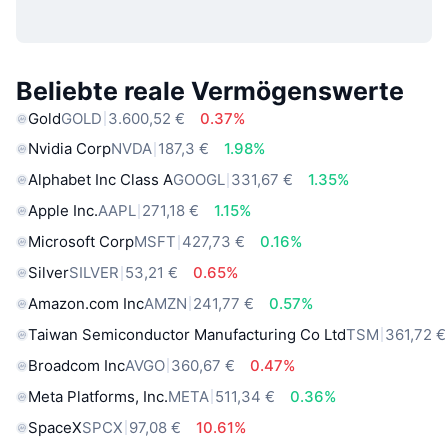
Beliebte reale Vermögenswerte
Gold
GOLD
3.600,52 €
0.37%
Nvidia Corp
NVDA
187,3 €
1.98%
Alphabet Inc Class A
GOOGL
331,67 €
1.35%
Apple Inc.
AAPL
271,18 €
1.15%
Microsoft Corp
MSFT
427,73 €
0.16%
Silver
SILVER
53,21 €
0.65%
Amazon.com Inc
AMZN
241,77 €
0.57%
Taiwan Semiconductor Manufacturing Co Ltd
TSM
361,72 €
Broadcom Inc
AVGO
360,67 €
0.47%
Meta Platforms, Inc.
META
511,34 €
0.36%
SpaceX
SPCX
97,08 €
10.61%