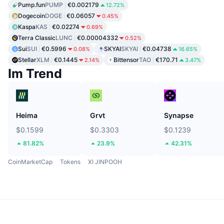
Pump.fun
PUMP
€0.002179
12.72%
Dogecoin
DOGE
€0.06057
0.45%
Kaspa
KAS
€0.02274
0.69%
Terra Classic
LUNC
€0.00004332
0.52%
Sui
SUI
€0.5996
SKYAI
SKYAI
€0.04738
0.08%
16.65%
Stellar
XLM
€0.1445
Bittensor
TAO
€170.71
2.14%
3.47%
Im Trend
Heima
Grvt
Synapse
$0.1599
$0.3303
$0.1239
81.82%
23.9%
42.31%
CoinMarketCap
Tokens
XI JINPOOH