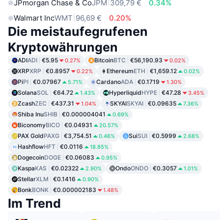
JPmorgan Chase & Co
JPM
309,79 €
0.34%
Walmart Inc
WMT
96,69 €
0.20%
Die meistaufegrufenen
Kryptowährungen
ADI
ADI
€5.95
Bitcoin
BTC
€56,190.93
0.27%
0.02%
XRP
XRP
€0.8957
Ethereum
ETH
€1,659.12
0.22%
0.02%
Pi
PI
€0.07967
Cardano
ADA
€0.1719
5.71%
1.30%
Solana
SOL
€64.72
Hyperliquid
HYPE
€47.28
1.43%
3.45%
Zcash
ZEC
€437.31
SKYAI
SKYAI
€0.09635
1.04%
7.36%
Shiba Inu
SHIB
€0.000004041
0.69%
Biconomy
BICO
€0.04931
20.57%
PAX Gold
PAXG
€3,754.51
Sui
SUI
€0.5999
0.46%
2.68%
Hashflow
HFT
€0.0116
18.85%
Dogecoin
DOGE
€0.06083
0.95%
Kaspa
KAS
€0.02322
Ondo
ONDO
€0.3057
2.90%
1.01%
Stellar
XLM
€0.1416
0.90%
Bonk
BONK
€0.000002183
1.48%
Im Trend