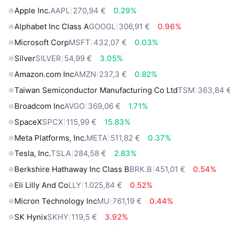
Apple Inc.
AAPL
270,94 €
0.29%
Alphabet Inc Class A
GOOGL
306,91 €
0.96%
Microsoft Corp
MSFT
432,07 €
0.03%
Silver
SILVER
54,99 €
3.05%
Amazon.com Inc
AMZN
237,3 €
0.82%
Taiwan Semiconductor Manufacturing Co Ltd
TSM
363,84 
Broadcom Inc
AVGO
369,06 €
1.71%
SpaceX
SPCX
115,99 €
15.83%
Meta Platforms, Inc.
META
511,82 €
0.37%
Tesla, Inc.
TSLA
284,58 €
2.83%
Berkshire Hathaway Inc Class B
BRK.B
451,01 €
0.54%
Eli Lilly And Co
LLY
1.025,84 €
0.52%
Micron Technology Inc
MU
761,19 €
0.44%
SK Hynix
SKHY
119,5 €
3.92%