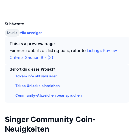
Top-Händler
Artikel
Börsenzuflüsse/-abflüsse
DEX API
Umrechner
Soziale Medien
Ranglisten
Spot
UCID
16685
Stimmung
Unternehmen
Newsletter
Indikatoren
Im Trend
Derivate
Stichworte
Preise
CMC Launch
Music
Alle anzeigen
Demnächst
Angst-und-Gier-Index.
This is a preview page.
Ressourcen
CMC Labs
Zuletzt hinzugefügt
Altcoin-Saison-Index
For more details on listing tiers, refer to
Listings Review
Criteria Section B - (3).
CMC Max
Gewinner & Verlierer
Indikatoren für den Marktzyklus
Dokumentation
Gehört dir dieses Projekt?
Top-Storys
Token-Info aktualisieren
Am häufigsten aufgerufen
Bitcoin-Dominanz
FAQ
Token Unlocks einreichen
Telegram-Bot
Stimmung der Community
CoinMarketCap 20 Index
Community-Abzeichen beanspruchen
KI-Integrationen
Werben
Chain-Ranking
CoinMarketCap 100 Index
CMC Agenten-Hub
Singer Community Coin-
Prognosemärkte
ETF-Kapitalflüsse
Website-Widgets
Neuigkeiten
Fähigkeiten-Marktplatz