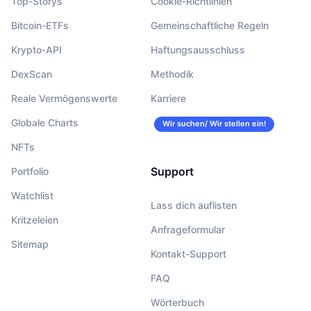
Top-Storys
Cookie-Richtlinien
Bitcoin-ETFs
Gemeinschaftliche Regeln
Krypto-API
Haftungsausschluss
DexScan
Methodik
Reale Vermögenswerte
Karriere
Globale Charts
Wir suchen/ Wir stellen ein!
NFTs
Support
Portfolio
Watchlist
Lass dich auflisten
Kritzeleien
Anfrageformular
Sitemap
Kontakt-Support
FAQ
Wörterbuch