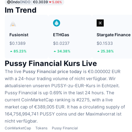
Ondo
ONDO
€0.3039
5.06%
Im Trend
Fusionist
ETHGas
Stargate Finance
$0.1389
$0.0237
$0.1533
85.23%
34.38%
25.38%
Pussy Financial Kurs Live
The live
Pussy Financial price today
is €0.000002 EUR
with a 24-hour trading volume of nicht verfügbar.
Wir
aktualisieren unseren PUSSY-zu-EUR-Kurs in Echtzeit.
Pussy Financial is up 0.69% in the last 24 hours.
The
current CoinMarketCap ranking is #2275, with a live
market cap of €389,005 EUR.
It has a circulating supply of
164,756,994,741 PUSSY coins
und der Maximalvorrat ist
nicht verfügbar.
CoinMarketCap
Tokens
Pussy Financial