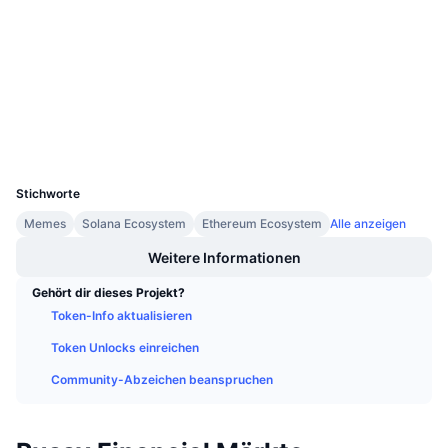
Anstehende Verkäufe
3.5
Bewertung (CertiK)
Finanzierungsraten
Lernen und verdienen
etherscan.io
Explorer
Kalender
Wallets
ICO-Kalender
UCID
9639
Ereigniskalender
Stichworte
Memes
Solana Ecosystem
Ethereum Ecosystem
Alle anzeigen
Weitere Informationen
Gehört dir dieses Projekt?
Token-Info aktualisieren
Token Unlocks einreichen
Community-Abzeichen beanspruchen