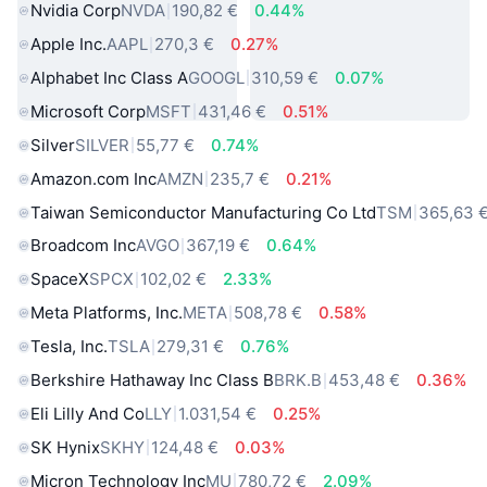
Nvidia Corp
NVDA
190,82 €
0.44%
Apple Inc.
AAPL
270,3 €
0.27%
Alphabet Inc Class A
GOOGL
310,59 €
0.07%
Microsoft Corp
MSFT
431,46 €
0.51%
Silver
SILVER
55,77 €
0.74%
Amazon.com Inc
AMZN
235,7 €
0.21%
Taiwan Semiconductor Manufacturing Co Ltd
TSM
365,63 
Broadcom Inc
AVGO
367,19 €
0.64%
SpaceX
SPCX
102,02 €
2.33%
Meta Platforms, Inc.
META
508,78 €
0.58%
Tesla, Inc.
TSLA
279,31 €
0.76%
Berkshire Hathaway Inc Class B
BRK.B
453,48 €
0.36%
Eli Lilly And Co
LLY
1.031,54 €
0.25%
SK Hynix
SKHY
124,48 €
0.03%
Micron Technology Inc
MU
780,72 €
2.09%