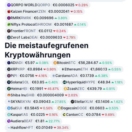
QORPO WORLD
QORPO
€0.0006025
0.29%
Kaizen Finance
KZEN
€0.0002041
0.15%
RMRK
RMRK
€0.009696
3.80%
Niftyx Protocol
SHROOM
€0.001687
0.14%
Frontier
FRONT
€0.0112
0.24%
Zero1 Labs
DEAI
€0.0009633
2.79%
Die meistaufegrufenen
Kryptowährungen
ADI
ADI
€5.97
Bitcoin
BTC
€56,284.67
0.08%
0.55%
XRP
XRP
€0.8984
Ethereum
ETH
€1,660.13
0.90%
0.55%
Pi
PI
€0.0756
Cardano
ADA
€0.1739
4.16%
6.38%
Solana
SOL
€63.85
Hyperliquid
HYPE
€48.94
0.40%
1.18%
Heima
HEI
€0.1991
Zcash
ZEC
€439.79
45.87%
0.91%
Shiba Inu
SHIB
€0.000004009
2.03%
SKYAI
SKYAI
€0.09043
Stellar
XLM
€0.1406
27.85%
1.62%
Sui
SUI
€0.5845
Dogecoin
DOGE
€0.0603
0.50%
0.53%
Kaspa
KAS
€0.0225
Canton
CC
€0.0784
0.16%
9.69%
Audiera
BEAT
€1.81
22.77%
Hashflow
HFT
€0.01049
39.34%