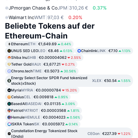
JPmorgan Chase & Co
JPM
310,26 €
0.37%
Walmart Inc
WMT
97,03 €
0.20%
Beliebte Tokens auf der
Ethereum-Chain
Ethereum
ETH
€1,649.69
0.44%
UNUS SED LEO
LEO
€8.46
Chainlink
LINK
€7.10
0.13%
1.13%
Shiba Inu
SHIB
€0.000004062
2.55%
Tether Gold
XAUt
€3,677.21
0.27%
Chrono.tech
TIME
€0.5073
30.56%
Energy Select Sector SPDR Fund tokenized
XLEX
€50.54
1.55%
stock(xStock)
Myria
MYRIA
€0.00000784
15.20%
Celsius
CEL
€0.009818
0.95%
BasedAI
BASEDAI
€0.01135
3.09%
Patriot
PATRIOT
€0.00003568
1.81%
Hemule
HEMULE
€0.0004023
0.56%
ISKRA Token
ISK
€0.0005972
0.14%
Constellation Energy Tokenized Stock
CEGon
€227.39
1.22%
(Ondo)