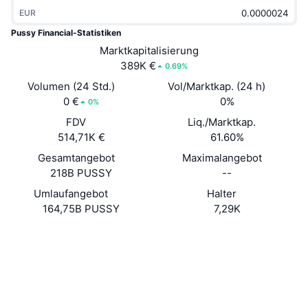
Im Trend
Krypto-ETFs
EUR
Lernen
CMC MCP
Pussy Financial-Statistiken
Neu
Bitcoin-ETFs
Marktkapitalisierung
x402
News
389K €
0.69%
Krypto
Ethereum-ETFs
Volumen (24 Std.)
Vol/Marktkap. (24 h)
Akademie
0 €
0%
0%
Politik
Technische Analyse
FDV
Liq./Marktkap.
Forschung/Recherche
514,71K €
61.60%
Sport
RSI
Videos
Gesamtangebot
Maximalangebot
218B PUSSY
--
Finanzen
MACD
Wörterbuch
Umlaufangebot
Halter
164,75B PUSSY
7,29K
Technologie
Derivate
Kampagnen
Website
Website
Whitepaper
NFT
Soziale Medien
Überblick
Airdrops
NFT-Statistiken insgesamt
0x9196...29a1ad
Liquidationen
Diamant-Prämien
Verträge