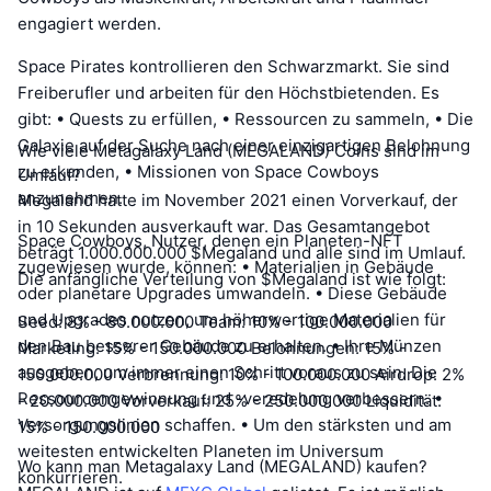
engagiert werden.
Space Pirates kontrollieren den Schwarzmarkt. Sie sind
Freiberufler und arbeiten für den Höchstbietenden. Es
gibt: • Quests zu erfüllen, • Ressourcen zu sammeln, • Die
Galaxie auf der Suche nach einer einzigartigen Belohnung
Wie viele Metagalaxy Land (MEGALAND) Coins sind im
zu erkunden, • Missionen von Space Cowboys
Umlauf?
anzunehmen.
Megaland hatte im November 2021 einen Vorverkauf, der
in 10 Sekunden ausverkauft war. Das Gesamtangebot
Space Cowboys, Nutzer, denen ein Planeten-NFT
beträgt 1.000.000.000 $Megaland und alle sind im Umlauf.
zugewiesen wurde, können: • Materialien in Gebäude
Die anfängliche Verteilung von $Megaland ist wie folgt:
oder planetare Upgrades umwandeln. • Diese Gebäude
und Upgrades nutzen, um höherwertige Materialien für
Seed: 8% - 80.000.000 Team: 10% - 100.000.000
den Bau besserer Gebäude zu erhalten. • Ihre Münzen
Marketing: 15% - 150.000.000 Belohnungen: 15% -
ausgeben, um immer einen Schritt voraus zu sein. Die
150.000.000 Verbrennung: 10% - 100.000.000 Airdrop: 2%
Ressourcengewinnung und -veredelung verbessern. •
- 20.000.000 Vorverkauf: 25% - 250.000.000 Liquidität:
Versorgungslinien schaffen. • Um den stärksten und am
15% - 150.000.000
weitesten entwickelten Planeten im Universum
Wo kann man Metagalaxy Land (MEGALAND) kaufen?
konkurrieren.