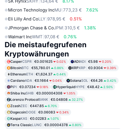
SK Hynix
SKHY
134,64 €
8.17%
Micron Technology Inc
MU
773,23 €
7.62%
Eli Lilly And Co
LLY
978,95 €
0.51%
JPmorgan Chase & Co
JPM
310,5 €
1.38%
Walmart Inc
WMT
97,08 €
0.76%
Die meistaufegrufenen
Kryptowährungen
Casper
CSPR
€0.001625
ADI
ADI
€5.98
0.02%
0.20%
Bitcoin
BTC
€55,780.01
XRP
XRP
€0.9304
0.86%
0.39%
Ethereum
ETH
€1,624.37
0.44%
Cardano
ADA
€0.1664
Solana
SOL
€64.26
0.04%
0.42%
Pi
PI
€0.07234
Hyperliquid
HYPE
€48.42
0.18%
2.50%
Shiba Inu
SHIB
€0.000004308
1.05%
Lorenzo Protocol
BANK
€0.04808
32.27%
Zcash
ZEC
€447.85
6.70%
Dogecoin
DOGE
€0.06083
0.34%
Kaspa
KAS
€0.02283
1.07%
Terra Classic
LUNC
€0.00004378
0.80%