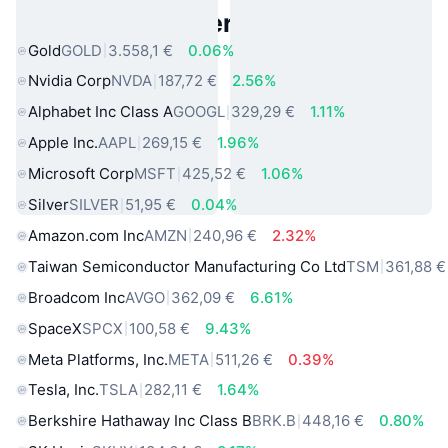
Beliebte reale Vermögenswerte
Gold
GOLD
3.558,1 €
0.06%
Nvidia Corp
NVDA
187,72 €
2.56%
Alphabet Inc Class A
GOOGL
329,29 €
1.11%
Apple Inc.
AAPL
269,15 €
1.96%
Microsoft Corp
MSFT
425,52 €
1.06%
Silver
SILVER
51,95 €
0.04%
Amazon.com Inc
AMZN
240,96 €
2.32%
Taiwan Semiconductor Manufacturing Co Ltd
TSM
361,88 €
Broadcom Inc
AVGO
362,09 €
6.61%
SpaceX
SPCX
100,58 €
9.43%
Meta Platforms, Inc.
META
511,26 €
0.39%
Tesla, Inc.
TSLA
282,11 €
1.64%
Berkshire Hathaway Inc Class B
BRK.B
448,16 €
0.80%