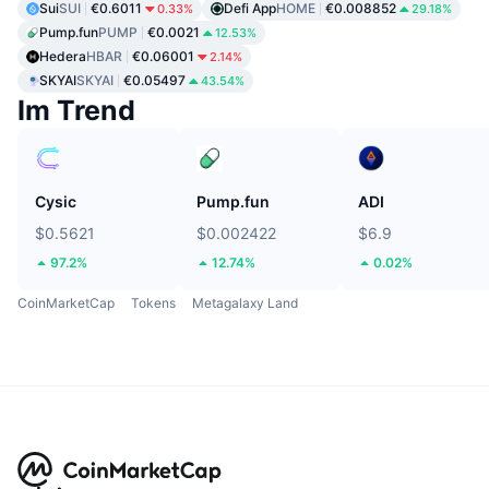
Sui
SUI
€0.6011
Defi App
HOME
€0.008852
0.33%
29.18%
Pump.fun
PUMP
€0.0021
12.53%
Hedera
HBAR
€0.06001
2.14%
SKYAI
SKYAI
€0.05497
43.54%
Im Trend
Cysic
Pump.fun
ADI
$0.5621
$0.002422
$6.9
97.2%
12.74%
0.02%
CoinMarketCap
Tokens
Metagalaxy Land