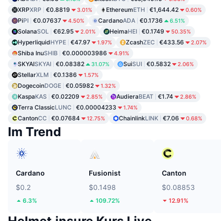
XRP
XRP
€0.8819
Ethereum
ETH
€1,644.42
3.01%
0.60%
Pi
PI
€0.07637
Cardano
ADA
€0.1736
4.50%
6.51%
Solana
SOL
€62.95
Heima
HEI
€0.1749
2.01%
50.35%
Hyperliquid
HYPE
€47.97
Zcash
ZEC
€433.56
1.97%
2.07%
Shiba Inu
SHIB
€0.000003986
4.91%
SKYAI
SKYAI
€0.08382
Sui
SUI
€0.5832
31.07%
2.06%
Stellar
XLM
€0.1386
1.57%
Dogecoin
DOGE
€0.05982
1.32%
Kaspa
KAS
€0.02209
Audiera
BEAT
€1.74
2.85%
2.86%
Terra Classic
LUNC
€0.00004233
1.74%
Canton
CC
€0.07684
Chainlink
LINK
€7.06
12.75%
0.68%
Im Trend
Cardano
Fusionist
Canton
$0.2
$0.1498
$0.08853
6.3%
109.72%
12.91%
Helmet.insure Kurs Live