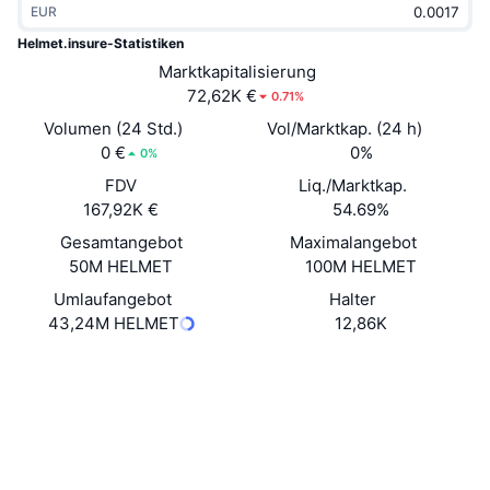
EUR
Im Trend
Krypto-ETFs
Lernen
CMC MCP
Helmet.insure-Statistiken
Neu
Marktkapitalisierung
Bitcoin-ETFs
x402
News
72,62K €
0.71%
Krypto
Ethereum-ETFs
Volumen (24 Std.)
Vol/Marktkap. (24 h)
Akademie
0 €
0%
0%
Politik
FDV
Liq./Marktkap.
Technische Analyse
Forschung/Recherche
167,92K €
54.69%
Sport
Gesamtangebot
Maximalangebot
RSI
Videos
50M HELMET
100M HELMET
Finanzen
MACD
Umlaufangebot
Halter
Wörterbuch
43,24M HELMET
12,86K
Technologie
Website
Website
Derivate
Kampagnen
Soziale Medien
NFT
Überblick
Airdrops
Verträge
0x948d...2E3fE8
3.8
Bewertung (CertiK)
NFT-Statistiken insgesamt
Liquidationen
Diamant-Prämien
bscscan.com