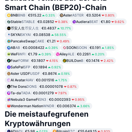
Smart Chain (BEP20)-Chain
BNB
BNB
€515.22
Aster
ASTER
€0.5204
0.33%
0.80%
Stable
STABLE
€0.02852
Audiera
BEAT
€1.80
0.38%
9.62%
币安人生
币安人生
€0.4837
10.77%
SKYAI
SKYAI
€0.08538
58.55%
PancakeSwap
CAKE
€1.21
0.49%
AB
AB
€0.0008422
SOON
SOON
€0.191
0.39%
1.85%
WeFi
WFI
€1.79
Ailey
ALE
€0.2261
0.39%
0.20%
Four
FORM
€0.1807
BUILDon
B
€0.1474
4.15%
2.42%
SafePal
SFP
€0.1894
0.92%
Aster USDF
USDF
€0.8674
0.19%
AI Avatar
AIAV
€0.001516
1.75%
The Dons
DONS
€0.00001078
0.87%
Ta-da
TADA
€0.0001279
7.97%
Nebula3 GameFi
SN3
€0.0002393
0.95%
Wonderman Nation
WNDR
€0.006374
3.66%
Die meistaufegrufenen
Kryptowährungen
ADI
ADI
€5.98
Bitcoin
BTC
€55,649.15
0.13%
0.93%