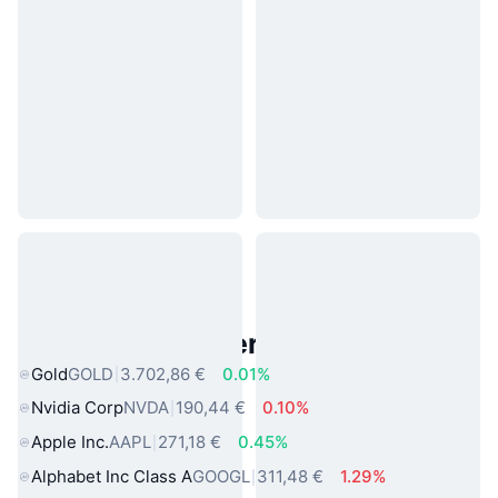
Beliebte reale Vermögenswerte
Gold
GOLD
3.702,86 €
0.01%
Nvidia Corp
NVDA
190,44 €
0.10%
Apple Inc.
AAPL
271,18 €
0.45%
Alphabet Inc Class A
GOOGL
311,48 €
1.29%