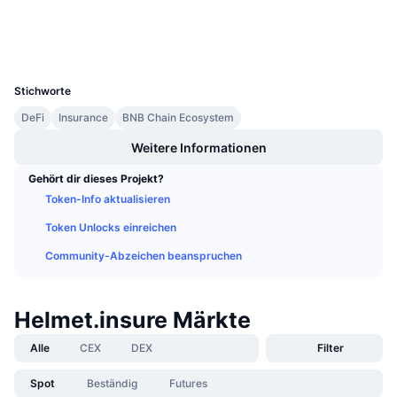
Explorer
Anstehende Verkäufe
Finanzierungsraten
Lernen und verdienen
Wallets
UCID
8265
Kalender
Stichworte
DeFi
Insurance
BNB Chain Ecosystem
ICO-Kalender
Weitere Informationen
Ereigniskalender
Gehört dir dieses Projekt?
Token-Info aktualisieren
Token Unlocks einreichen
Community-Abzeichen beanspruchen
Helmet.insure Märkte
Alle
CEX
DEX
Filter
Spot
Beständig
Futures