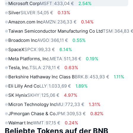
Microsoft Corp
MSFT
433,04 €
2.54%
Silver
SILVER
54,05 €
0.13%
Amazon.com Inc
AMZN
236,33 €
0.14%
Taiwan Semiconductor Manufacturing Co Ltd
TSM
364,83 
Broadcom Inc
AVGO
366,11 €
0.55%
SpaceX
SPCX
99,33 €
6.14%
Meta Platforms, Inc.
META
511,36 €
0.19%
Tesla, Inc.
TSLA
278,11 €
0.63%
Berkshire Hathaway Inc Class B
BRK.B
453,93 €
1.11%
Eli Lilly And Co
LLY
1.033,69 €
1.89%
SK Hynix
SKHY
125,06 €
4.97%
Micron Technology Inc
MU
772,33 €
1.31%
JPmorgan Chase & Co
JPM
309,53 €
0.82%
Walmart Inc
WMT
97,15 €
0.24%
Beliebte Tokens auf der BNB