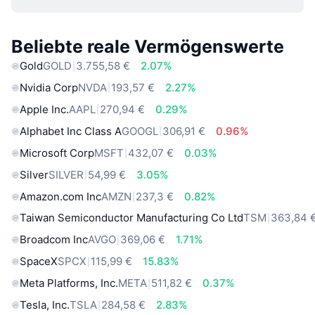
Beliebte reale Vermögenswerte
Gold
GOLD
3.755,58 €
2.07%
Nvidia Corp
NVDA
193,57 €
2.27%
Apple Inc.
AAPL
270,94 €
0.29%
Alphabet Inc Class A
GOOGL
306,91 €
0.96%
Microsoft Corp
MSFT
432,07 €
0.03%
Silver
SILVER
54,99 €
3.05%
Amazon.com Inc
AMZN
237,3 €
0.82%
Taiwan Semiconductor Manufacturing Co Ltd
TSM
363,84 
Broadcom Inc
AVGO
369,06 €
1.71%
SpaceX
SPCX
115,99 €
15.83%
Meta Platforms, Inc.
META
511,82 €
0.37%
Tesla, Inc.
TSLA
284,58 €
2.83%