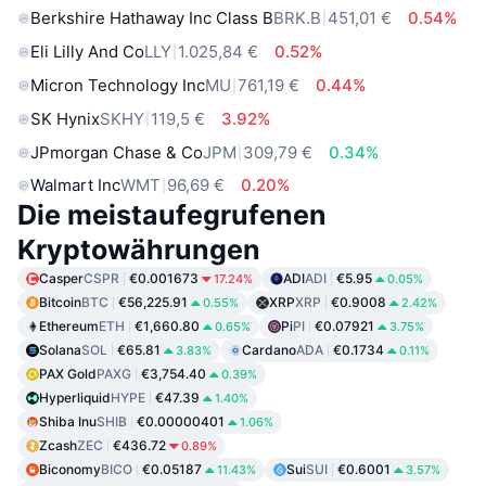
Berkshire Hathaway Inc Class B
BRK.B
451,01 €
0.54%
Eli Lilly And Co
LLY
1.025,84 €
0.52%
Micron Technology Inc
MU
761,19 €
0.44%
SK Hynix
SKHY
119,5 €
3.92%
JPmorgan Chase & Co
JPM
309,79 €
0.34%
Walmart Inc
WMT
96,69 €
0.20%
Die meistaufegrufenen
Kryptowährungen
Casper
CSPR
€0.001673
ADI
ADI
€5.95
17.24%
0.05%
Bitcoin
BTC
€56,225.91
XRP
XRP
€0.9008
0.55%
2.42%
Ethereum
ETH
€1,660.80
Pi
PI
€0.07921
0.65%
3.75%
Solana
SOL
€65.81
Cardano
ADA
€0.1734
3.83%
0.11%
PAX Gold
PAXG
€3,754.40
0.39%
Hyperliquid
HYPE
€47.39
1.40%
Shiba Inu
SHIB
€0.00000401
1.06%
Zcash
ZEC
€436.72
0.89%
Biconomy
BICO
€0.05187
Sui
SUI
€0.6001
11.43%
3.57%