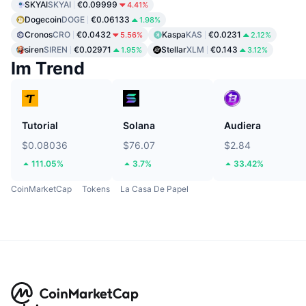
SKYAI
SKYAI
€0.09999
4.41%
Dogecoin
DOGE
€0.06133
1.98%
Cronos
CRO
€0.0432
Kaspa
KAS
€0.0231
5.56%
2.12%
siren
SIREN
€0.02971
Stellar
XLM
€0.143
1.95%
3.12%
Im Trend
Tutorial
Solana
Audiera
$0.08036
$76.07
$2.84
111.05%
3.7%
33.42%
CoinMarketCap
Tokens
La Casa De Papel