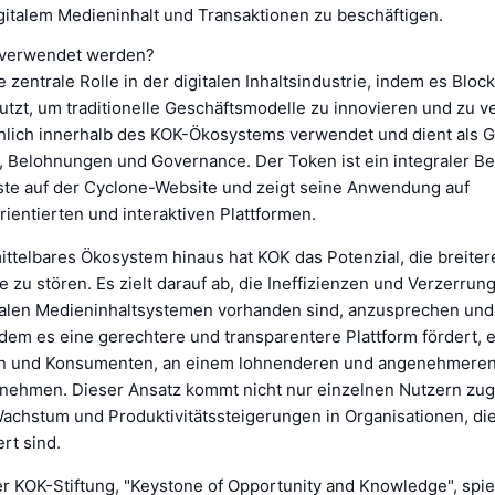
igitalem Medieninhalt und Transaktionen zu beschäftigen.
 verwendet werden?
e zentrale Rolle in der digitalen Inhaltsindustrie, indem es Bloc
utzt, um traditionelle Geschäftsmodelle zu innovieren und zu v
hlich innerhalb des KOK-Ökosystems verwendet und dient als G
, Belohnungen und Governance. Der Token ist ein integraler Be
ste auf der Cyclone-Website und zeigt seine Anwendung auf
ientierten und interaktiven Plattformen.
ttelbares Ökosystem hinaus hat KOK das Potenzial, die breitere
ie zu stören. Es zielt darauf ab, die Ineffizienzen und Verzerrun
italen Medieninhaltsystemen vorhanden sind, anzusprechen und
ndem es eine gerechtere und transparentere Plattform fördert, 
n und Konsumenten, an einem lohnenderen und angenehmeren 
zunehmen. Dieser Ansatz kommt nicht nur einzelnen Nutzern zu
achstum und Produktivitätssteigerungen in Organisationen, die 
ert sind.
r KOK-Stiftung, "Keystone of Opportunity and Knowledge", spieg