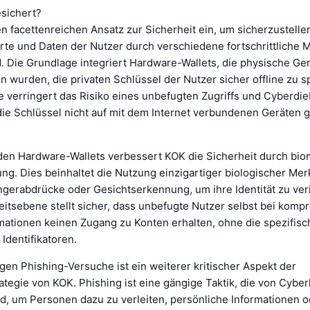
esichert?
n facettenreichen Ansatz zur Sicherheit ein, um sicherzustellen
e und Daten der Nutzer durch verschiedene fortschrittliche
. Die Grundlage integriert Hardware-Wallets, die physische Ger
 wurden, die privaten Schlüssel der Nutzer sicher offline zu s
 verringert das Risiko eines unbefugten Zugriffs und Cyberdie
 die Schlüssel nicht auf mit dem Internet verbundenen Geräten 
 den Hardware-Wallets verbessert KOK die Sicherheit durch bio
ung. Dies beinhaltet die Nutzung einzigartiger biologischer Me
ngerabdrücke oder Gesichtserkennung, um ihre Identität zu veri
itsebene stellt sicher, dass unbefugte Nutzer selbst bei kompr
ationen keinen Zugang zu Konten erhalten, ohne die spezifis
Identifikatoren.
en Phishing-Versuche ist ein weiterer kritischer Aspekt der
ategie von KOK. Phishing ist eine gängige Taktik, die von Cyber
d, um Personen dazu zu verleiten, persönliche Informationen o