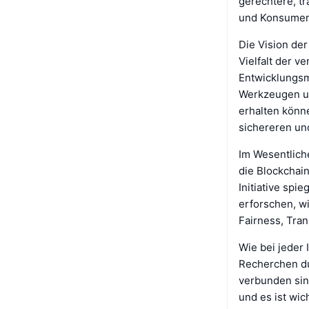
gerechtere, t
und Konsument
Die Vision der
Vielfalt der v
Entwicklungsmo
Werkzeugen un
erhalten könne
sichereren un
Im Wesentliche
die Blockchain
Initiative sp
erforschen, w
Fairness, Tra
Wie bei jeder 
Recherchen dur
verbunden sin
und es ist wic