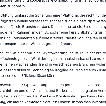
ransparentere und kooperativere Umgebung für Inhaltschöpfer, 
en zu fördern.
 Stiftung umfasst die Schaffung einer Plattform, die nicht nur di
erfügbaren Inhalte verbessert, sondern auch ein partizipativeres
dell für die Branche fördert. Dies beinhaltet die Bereitstellun
d einem Rahmen, in dem Schöpfer eine faire Entlohnung für ih
n und Konsumenten auf eine breitere Palette von Inhalten in e
d transparenteren Weise zugreifen können.
n ist KOK nicht nur eine Kryptowährung; es ist Teil einer breiter
-Technologie zum Wohl der digitalen Inhaltslandschaft zu nutz
iegelt einen wachsenden Trend in verschiedenen Branchen wider,
ie dezentralisierte Technologien langjährige Probleme im Zu
nsparenz und Effizienz lösen können.
Investition in Kryptowährungen sollten potenzielle Investoren 
chführen und die Volatilität und Risiken, die mit digitalen V
d, berücksichtigen. Der Wert von Kryptowährungen kann stark
htig, ein klares Verständnis dafür zu haben, in was man investier