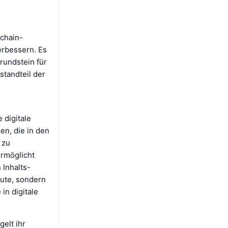
kchain-
erbessern. Es
rundstein für
standteil der
 digitale
gen, die in den
 zu
ermöglicht
Inhalts-
gute, sondern
in digitale
elt ihr