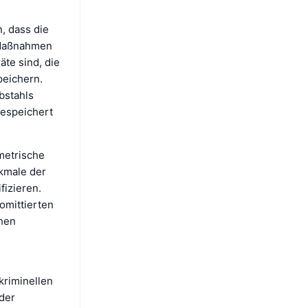
, dass die
 Maßnahmen
äte sind, die
peichern.
bstahls
gespeichert
metrische
rkmale der
fizieren.
omittierten
chen
kriminellen
der