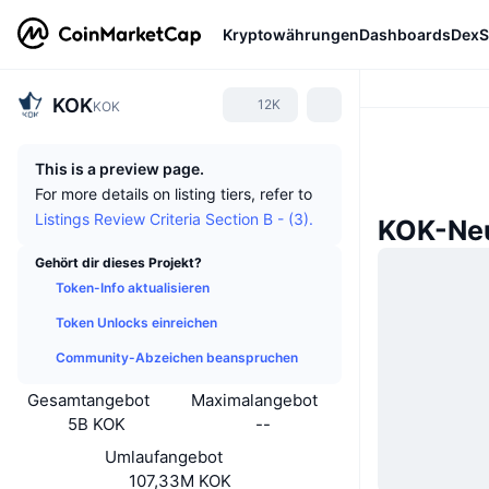
Kryptowährungen
Dashboards
DexS
KOK
12K
KOK
This is a preview page.
For more details on listing tiers, refer to
Listings Review Criteria Section B - (3).
KOK-Neu
Gehört dir dieses Projekt?
Token-Info aktualisieren
Token Unlocks einreichen
Community-Abzeichen beanspruchen
Gesamtangebot
Maximalangebot
5B KOK
--
Umlaufangebot
107,33M KOK