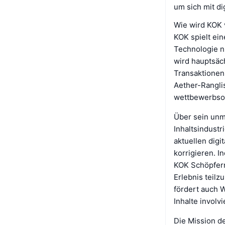
um sich mit d
Wie wird KOK
KOK spielt ein
Technologie n
wird hauptsäc
Transaktionen
Aether-Rangli
wettbewerbsor
Über sein unmi
Inhaltsindustr
aktuellen dig
korrigieren. I
KOK Schöpfer
Erlebnis teil
fördert auch W
Inhalte involvi
Die Mission de