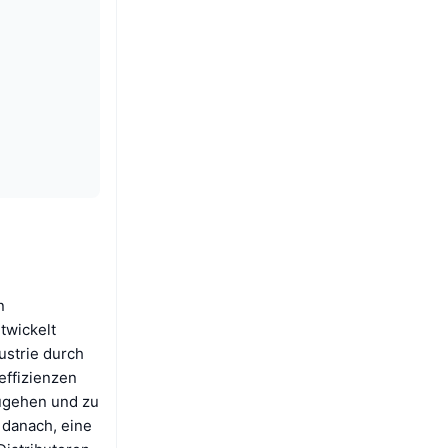
n
twickelt
ustrie durch
effizienzen
zugehen und zu
 danach, eine