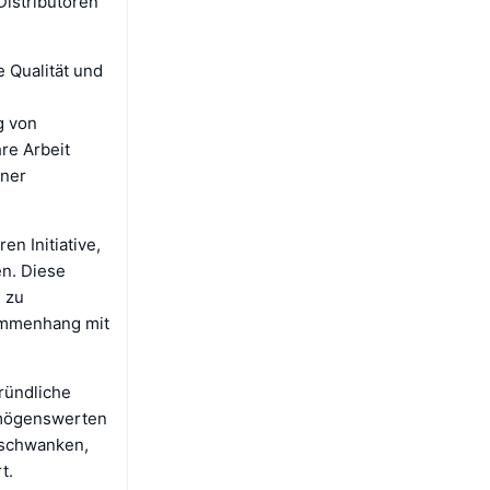
Distributoren
e Qualität und
g von
re Arbeit
iner
en Initiative,
en. Diese
 zu
sammenhang mit
gründliche
ermögenswerten
 schwanken,
t.