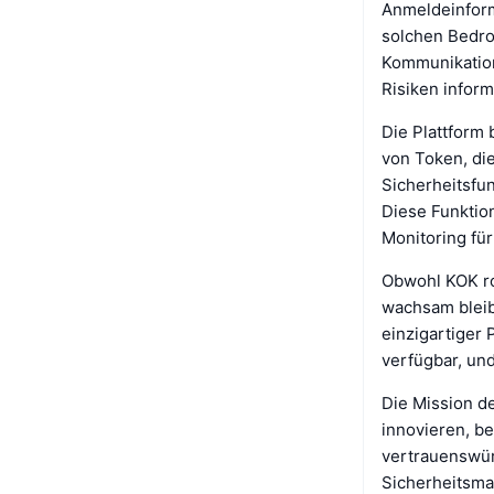
Anmeldeinfor
solchen Bedro
Kommunikation
Risiken inform
Die Plattform 
von Token, di
Sicherheitsfu
Diese Funktio
Monitoring für
Obwohl KOK ro
wachsam bleib
einzigartiger 
verfügbar, un
Die Mission de
innovieren, be
vertrauenswür
Sicherheitsma