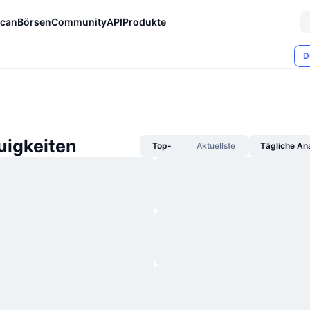
can
Börsen
Community
API
Produkte
D
igkeiten
Top-
Aktuellste
Tägliche An