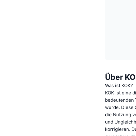
Über K
Was ist KOK?
KOK ist eine d
bedeutenden T
wurde. Diese S
die Nutzung vo
und Ungleichhe
korrigieren. D