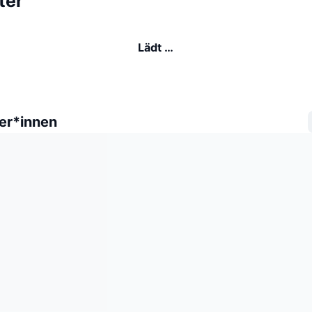
ter
Lädt …
er*innen