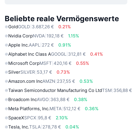
Beliebte reale Vermögenswerte
Gold
GOLD
3.687,26 €
0.21%
Nvidia Corp
NVDA
192,18 €
1.15%
Apple Inc.
AAPL
272 €
0.91%
Alphabet Inc Class A
GOOGL
312,81 €
0.41%
Microsoft Corp
MSFT
420,16 €
0.55%
Silver
SILVER
53,17 €
0.73%
Amazon.com Inc
AMZN
237,55 €
0.53%
Taiwan Semiconductor Manufacturing Co Ltd
TSM
356,88 
Broadcom Inc
AVGO
363,88 €
0.38%
Meta Platforms, Inc.
META
512,12 €
0.36%
SpaceX
SPCX
95,8 €
2.10%
Tesla, Inc.
TSLA
278,78 €
0.04%