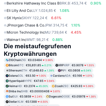
Berkshire Hathaway Inc Class B
BRK.B
453,74 €
0.90%
Eli Lilly And Co
LLY
1.024,85 €
1.08%
SK Hynix
SKHY
122,24 €
6.61%
JPmorgan Chase & Co
JPM
314,75 €
1.10%
Micron Technology Inc
MU
739,64 €
4.45%
Walmart Inc
WMT
98,21 €
0.88%
Die meistaufegrufenen
Kryptowährungen
ZIGChain
ZIG
€0.03484
3.96%
Bitcoin
BTC
€55,851.85
XRP
XRP
€0.9078
0.21%
1.55%
Ethereum
ETH
€1,648.63
Pi
PI
€0.0808
1.39%
6.04%
Solana
SOL
€63.50
Cardano
ADA
€0.166
1.00%
1.01%
Hyperliquid
HYPE
€47.65
3.94%
Heima
HEI
€0.2374
Zcash
ZEC
€425.93
45.00%
5.99%
Shiba Inu
SHIB
€0.00000408
3.61%
Sui
SUI
€0.5859
Dogecoin
DOGE
€0.05978
2.24%
1.38%
Stellar
XLM
€0.1388
4.50%