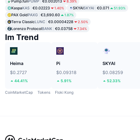
Pump.fun
PUMP
€0.002013
8.39%
Kaspa
KAS
€0.02223
SKYAI
SKYAI
€0.071
1.40%
51.93%
PAX Gold
PAXG
€3,690.60
1.87%
Terra Classic
LUNC
€0.00004228
2.50%
Lorenzo Protocol
BANK
€0.03758
7.34%
Im Trend
Heima
Pi
SKYAI
$0.2727
$0.09318
$0.08259
44.41%
5.91%
52.33%
CoinMarketCap
Tokens
Floki Kong