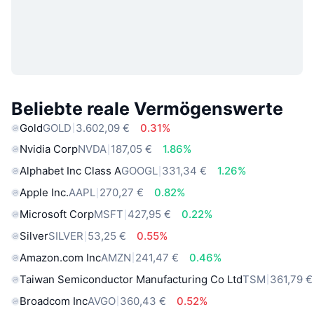
Beliebte reale Vermögenswerte
Gold
GOLD
3.602,09 €
0.31%
Nvidia Corp
NVDA
187,05 €
1.86%
Alphabet Inc Class A
GOOGL
331,34 €
1.26%
Apple Inc.
AAPL
270,27 €
0.82%
Microsoft Corp
MSFT
427,95 €
0.22%
Silver
SILVER
53,25 €
0.55%
Amazon.com Inc
AMZN
241,47 €
0.46%
Taiwan Semiconductor Manufacturing Co Ltd
TSM
361,79 €
Broadcom Inc
AVGO
360,43 €
0.52%