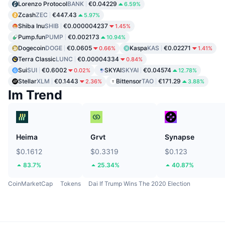
Lorenzo Protocol
BANK
€0.04229
6.59%
Zcash
ZEC
€447.43
5.97%
Shiba Inu
SHIB
€0.000004237
1.45%
Pump.fun
PUMP
€0.002173
10.94%
Dogecoin
DOGE
€0.0605
Kaspa
KAS
€0.02271
0.66%
1.41%
Terra Classic
LUNC
€0.00004334
0.84%
Sui
SUI
€0.6002
SKYAI
SKYAI
€0.04574
0.02%
12.78%
Stellar
XLM
€0.1443
Bittensor
TAO
€171.29
2.36%
3.88%
Im Trend
Heima
Grvt
Synapse
$0.1612
$0.3319
$0.123
83.7%
25.34%
40.87%
CoinMarketCap
Tokens
Dai If Trump Wins The 2020 Election