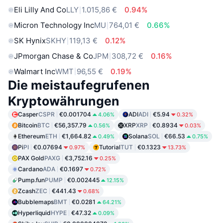
Eli Lilly And Co
LLY
1.015,86 €
0.94%
Micron Technology Inc
MU
764,01 €
0.66%
SK Hynix
SKHY
119,13 €
0.12%
JPmorgan Chase & Co
JPM
308,72 €
0.16%
Walmart Inc
WMT
96,55 €
0.19%
Die meistaufegrufenen
Kryptowährungen
Casper
CSPR
€0.001704
ADI
ADI
€5.94
4.06%
0.32%
Bitcoin
BTC
€56,357.79
XRP
XRP
€0.8934
0.56%
0.03%
Ethereum
ETH
€1,664.82
Solana
SOL
€66.53
0.49%
0.75%
Pi
PI
€0.07694
Tutorial
TUT
€0.1323
0.97%
13.73%
PAX Gold
PAXG
€3,752.16
0.25%
Cardano
ADA
€0.1697
0.72%
Pump.fun
PUMP
€0.002445
12.15%
Zcash
ZEC
€441.43
0.68%
Bubblemaps
BMT
€0.0281
64.21%
Hyperliquid
HYPE
€47.32
0.09%