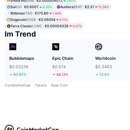
Shiba Inu
SHIB
€0.000004072
1.90%
Sui
SUI
€0.6007
Audiera
BEAT
€2.31
0.30%
15.38%
Bittensor
TAO
€175.80
1.44%
Dogecoin
DOGE
€0.06054
0.11%
Terra Classic
LUNC
€0.00004328
0.07%
Im Trend
Bubblemaps
Epic Chain
Worldcoin
$0.03236
$0.514
$0.3483
60.65%
46.12%
13.4%
CoinMarketCap
Tokens
Asac Coin