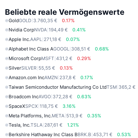
Beliebte reale Vermögenswerte
Gold
GOLD
3.760,35 €
0.17%
Nvidia Corp
NVDA
194,49 €
0.41%
Apple Inc.
AAPL
271,18 €
0.07%
Alphabet Inc Class A
GOOGL
308,51 €
0.68%
Microsoft Corp
MSFT
431,2 €
0.29%
Silver
SILVER
55,55 €
0.13%
Amazon.com Inc
AMZN
237,8 €
0.17%
Taiwan Semiconductor Manufacturing Co Ltd
TSM
365,2 €
Broadcom Inc
AVGO
372,28 €
0.63%
SpaceX
SPCX
118,75 €
3.16%
Meta Platforms, Inc.
META
513,9 €
0.35%
Tesla, Inc.
TSLA
287,61 €
1.21%
Berkshire Hathaway Inc Class B
BRK.B
453,71 €
0.53%